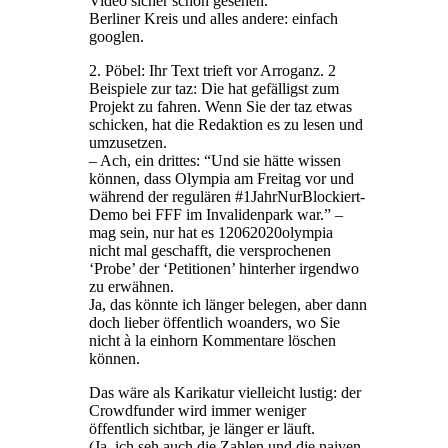
Video sicher schon gesehen.
Berliner Kreis und alles andere: einfach
googlen.
2. Pöbel: Ihr Text trieft vor Arroganz. 2
Beispiele zur taz: Die hat gefälligst zum
Projekt zu fahren. Wenn Sie der taz etwas
schicken, hat die Redaktion es zu lesen und
umzusetzen.
– Ach, ein drittes: “Und sie hätte wissen
können, dass Olympia am Freitag vor und
während der regulären #1JahrNurBlockiert-
Demo bei FFF im Invalidenpark war.” –
mag sein, nur hat es 12062020olympia
nicht mal geschafft, die versprochenen
‘Probe’ der ‘Petitionen’ hinterher irgendwo
zu erwähnen.
Ja, das könnte ich länger belegen, aber dann
doch lieber öffentlich woanders, wo Sie
nicht à la einhorn Kommentare löschen
können.
Das wäre als Karikatur vielleicht lustig: der
Crowdfunder wird immer weniger
öffentlich sichtbar, je länger er läuft.
(Ja, ich seh auch die Zahlen und die naiven