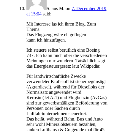
S. aus M.
on
7. December 2019
at 15:04
said:
Mit Interesse las ich ihren Blog. Zum
Thema
Das Flugzeug wäre eh geflogen
kann ich hinzufügen.
Ich steuere selbst beruflich eine Boeing
737. Ich kann mich über die verschiedenen
Meinungen nur wundern. Tatsächlich sagt
das Energiesteuergesetz laut Wikipedia:
Für landwirtschaftliche Zwecke
verwendeter Kraftstoff ist steuerbegünstigt
(Agrardiesel), während für Dieselloks der
Normalsatz angewendet wird.
Kerosin (Jet A-1) und Flugbenzin (AvGas)
sind zur gewerbsmäßigen Beförderung von
Personen oder Sachen durch
Luftfahrtunternehmen steuerfrei.
Das heißt, während Bahn, Bus und Auto
sehr wohl Mineralölsteuern bezahlen,
tanken Lufthansa & Co gerade mal für 45