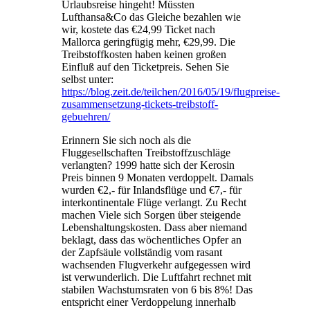
Urlaubsreise hingeht! Müssten
Lufthansa&Co das Gleiche bezahlen wie
wir, kostete das €24,99 Ticket nach
Mallorca geringfügig mehr, €29,99. Die
Treibstoffkosten haben keinen großen
Einfluß auf den Ticketpreis. Sehen Sie
selbst unter:
https://blog.zeit.de/teilchen/2016/05/19/flugpreise-
zusammensetzung-tickets-treibstoff-
gebuehren/
Erinnern Sie sich noch als die
Fluggesellschaften Treibstoffzuschläge
verlangten? 1999 hatte sich der Kerosin
Preis binnen 9 Monaten verdoppelt. Damals
wurden €2,- für Inlandsflüge und €7,- für
interkontinentale Flüge verlangt. Zu Recht
machen Viele sich Sorgen über steigende
Lebenshaltungskosten. Dass aber niemand
beklagt, dass das wöchentliches Opfer an
der Zapfsäule vollständig vom rasant
wachsenden Flugverkehr aufgegessen wird
ist verwunderlich. Die Luftfahrt rechnet mit
stabilen Wachstumsraten von 6 bis 8%! Das
entspricht einer Verdoppelung innerhalb