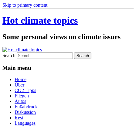
Skip to primary content
Hot climate topics
Some personal views on climate issues
Search
Main menu
Home
Über
CO2-Tipps
Fliegen
Autos
Fußabdruck
Diskussion
Rest
Languages