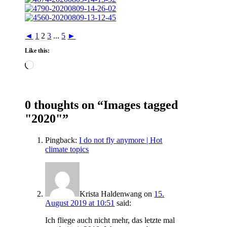
◄
1
2
3
...
5
►
Like this:
Loading…
0 thoughts on “
Images tagged
"2020"
”
Pingback:
I do not fly anymore | Hot
climate topics
Krista Haldenwang
on
15.
August 2019 at 10:51
said:
Ich fliege auch nicht mehr, das letzte mal