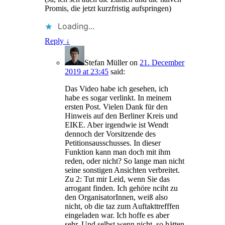
Promis, die jetzt kurzfristig aufspringen)
Loading...
Reply
↓
Stefan Müller
on
21. December
2019 at 23:45
said:
Das Video habe ich gesehen, ich
habe es sogar verlinkt. In meinem
ersten Post. Vielen Dank für den
Hinweis auf den Berliner Kreis und
EIKE. Aber irgendwie ist Wendt
dennoch der Vorsitzende des
Petitionsausschusses. In dieser
Funktion kann man doch mit ihm
reden, oder nicht? So lange man nicht
seine sonstigen Ansichten verbreitet.
Zu 2: Tut mir Leid, wenn Sie das
arrogant finden. Ich gehöre nciht zu
den OrganisatorInnen, weiß also
nicht, ob die taz zum Auftakttrefffen
eingeladen war. Ich hoffe es aber
sehr. Und selbst wenn nicht, so hätten