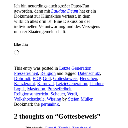
Ich bin neuerdings auch großer Papst-Fan
geworden, denn mit
Laudate Deum
hat er ein
Dokument zur Klimakrise verfasst, in dem
wirklich alles drin ist. Eine Diskussion der
individuellen Verantwortung und des Versagens
unserer Staatengemeinschaft.
Like this:
Loading…
This entry was posted in
Letzte Generation
,
Pressefreiheit
,
Religion
and tagged
Datenschutz
,
Dobrindt
,
FDP
,
Gott
,
Gottesbeweis
,
Herzchen
,
Kanzleramt
,
Karneval
,
LetzteGeneration
,
Lindner
,
Logik
,
Mastodon
,
Pressefreiheit
,
Religionsunterricht
,
Scheuer
,
Verdi
,
Volkshochschule
,
Wissing
by
Stefan Müller
.
Bookmark the
permalink
.
2 thoughts on “
Gottesbeweis
”