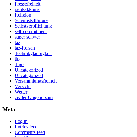
Pressefreiheit
radikal:klima
Religion
Scientists4Future
Selbstverpflichtung
self-commitment
super schwer
taz
taz-Reisen
Technikgläubigkeit
tip
Tipp
Uncategorized
Uncategorized
Versammlungsfreiheit
Verzicht
Wetter
ziviler Ungehorsam
Meta
Log in
Entries feed
Comments feed