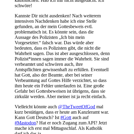
katholischen. Hab ich mir nicht ausgedacht. Ich
schwöre!
Kannste Dir nicht ausdenken! Nach weiterem
intensiven Nachdenken habe ich eine Stelle
gefunden, an der mein Gottesbeweis evtl.
problematisch ist. Es könnte sein, dass die
Aussage des Polizisten „Ich bin mein
Vorgesetzter.“ falsch war. Das würde aber
bedeuten, dass es Polizisten gibt, die nicht die
Wahrheit sagen. Das ist aber ausgeschlossen, denn
Polizist*innen sagen immer die Wahrheit. Sie sind
verbeamtet und schwören auch, ihre
Amtspflichten gewissenhaft zu erfüllen. Eventuell
hat Gott, also der Beamte, aber bei seiner
Verbeamtung auf Gottes Hilfe verzichtet, so dass
ihm heute ein Fehler unterlaufen ist. Eine große
Gefahr bei Gottesbeweisen ist übrigens, dass sie
zirkulär werden. Aber meiner ist ja recht einfach.
Vielleicht könnte auch
@TheTweetOfGod
mal
kurz bestätigen, dass er heute am Kanzleramt war.
Kann Gott Deutsch? Ist
#Gott
auch auf
#Mastodon
? Hat er noch Zugang zum API? Jetzt
mache ich erst mal Mittagsschlaf. Als Katholik
darf ich das ja.