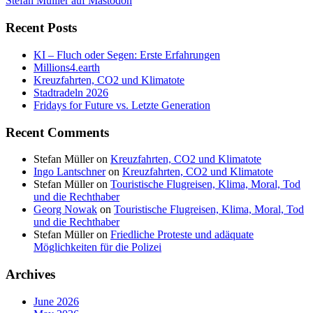
Stefan Mülller auf Mastodon
Recent Posts
KI – Fluch oder Segen: Erste Erfahrungen
Millions4.earth
Kreuzfahrten, CO2 und Klimatote
Stadtradeln 2026
Fridays for Future vs. Letzte Generation
Recent Comments
Stefan Müller
on
Kreuzfahrten, CO2 und Klimatote
Ingo Lantschner
on
Kreuzfahrten, CO2 und Klimatote
Stefan Müller
on
Touristische Flugreisen, Klima, Moral, Tod
und die Rechthaber
Georg Nowak
on
Touristische Flugreisen, Klima, Moral, Tod
und die Rechthaber
Stefan Müller
on
Friedliche Proteste und adäquate
Möglichkeiten für die Polizei
Archives
June 2026