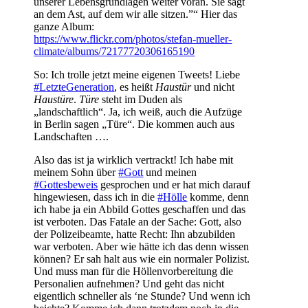
unserer Lebensgrundlagen weiter voran. Sie sägt
an dem Ast, auf dem wir alle sitzen.”“ Hier das
ganze Album:
https://www.flickr.com/photos/stefan-mueller-
climate/albums/72177720306165190
So: Ich trolle jetzt meine eigenen Tweets! Liebe
#LetzteGeneration
, es heißt
Haustür
und nicht
Haustüre
.
Türe
steht im Duden als
„landschaftlich“. Ja, ich weiß, auch die Aufzüge
in Berlin sagen „Türe“. Die kommen auch aus
Landschaften ….
Also das ist ja wirklich vertrackt! Ich habe mit
meinem Sohn über
#Gott
und meinen
#Gottesbeweis
gesprochen und er hat mich darauf
hingewiesen, dass ich in die
#Hölle
komme, denn
ich habe ja ein Abbild Gottes geschaffen und das
ist verboten. Das Fatale an der Sache: Gott, also
der Polizeibeamte, hatte Recht: Ihn abzubilden
war verboten. Aber wie hätte ich das denn wissen
können? Er sah halt aus wie ein normaler Polizist.
Und muss man für die Höllenvorbereitung die
Personalien aufnehmen? Und geht das nicht
eigentlich schneller als ‘ne Stunde? Und wenn ich