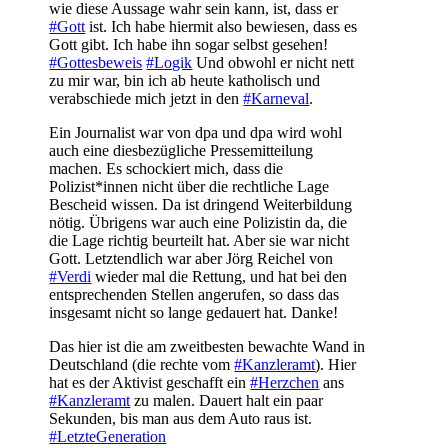
wie diese Aussage wahr sein kann, ist, dass er
#Gott
ist. Ich habe hiermit also bewiesen, dass es
Gott gibt. Ich habe ihn sogar selbst gesehen!
#Gottesbeweis
#Logik
Und obwohl er nicht nett
zu mir war, bin ich ab heute katholisch und
verabschiede mich jetzt in den
#Karneval
.
Ein Journalist war von dpa und dpa wird wohl
auch eine diesbezügliche Pressemitteilung
machen. Es schockiert mich, dass die
Polizist*innen nicht über die rechtliche Lage
Bescheid wissen. Da ist dringend Weiterbildung
nötig. Übrigens war auch eine Polizistin da, die
die Lage richtig beurteilt hat. Aber sie war nicht
Gott. Letztendlich war aber Jörg Reichel von
#Verdi
wieder mal die Rettung, und hat bei den
entsprechenden Stellen angerufen, so dass das
insgesamt nicht so lange gedauert hat. Danke!
Das hier ist die am zweitbesten bewachte Wand in
Deutschland (die rechte vom
#Kanzleramt
). Hier
hat es der Aktivist geschafft ein
#Herzchen
ans
#Kanzleramt
zu malen. Dauert halt ein paar
Sekunden, bis man aus dem Auto raus ist.
#LetzteGeneration