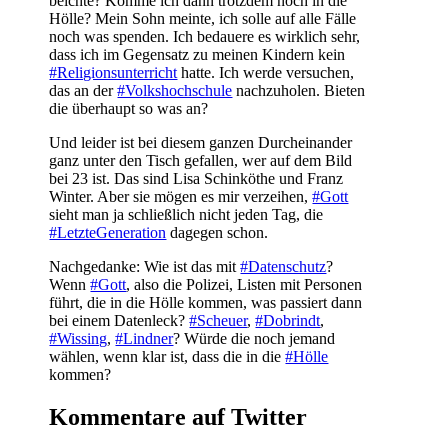
beichte? Komme ich dann trotzdem noch in die
Hölle? Mein Sohn meinte, ich solle auf alle Fälle
noch was spenden. Ich bedauere es wirklich sehr,
dass ich im Gegensatz zu meinen Kindern kein
#Religionsunterricht
hatte. Ich werde versuchen,
das an der
#Volkshochschule
nachzuholen. Bieten
die überhaupt so was an?
Und leider ist bei diesem ganzen Durcheinander
ganz unter den Tisch gefallen, wer auf dem Bild
bei 23 ist. Das sind Lisa Schinköthe und Franz
Winter. Aber sie mögen es mir verzeihen,
#Gott
sieht man ja schließlich nicht jeden Tag, die
#LetzteGeneration
dagegen schon.
Nachgedanke: Wie ist das mit
#Datenschutz
?
Wenn
#Gott
, also die Polizei, Listen mit Personen
führt, die in die Hölle kommen, was passiert dann
bei einem Datenleck?
#Scheuer
,
#Dobrindt
,
#Wissing
,
#Lindner
? Würde die noch jemand
wählen, wenn klar ist, dass die in die
#Hölle
kommen?
Kommentare auf Twitter