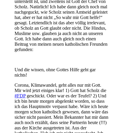
unterstellt ist, und zweitens ist Gott der Chef von
Scholz. Natürlich! Ich habe dann gleich noch mal
nachgeguckt, wie Scholz seinen Amtseid geleistet
hat, aber er hat nicht „So wahr mir Gott helfe!“
gesagt. Letztendlich ist das aber völlig irrelevant,
ob Scholz an Gott glaubt oder nicht. Die Hindus,
Muslime usw. glauben ja auch nicht an unseren
Gott. Ich habe dann auch gleich noch einen
Beitrag von meinen neuen katholischen Freunden
gefunden:
Und die wissen, ohne Gottes Hilfe geht gar
nichts!
Corona, Klimawandel, geht alles nur mit Gott.
Mir wird jetzt einiges klar! 1) Gott hat Scholz die
#FDP
geschickt. Oder war es der Teufel? 2) Und
ich bin heute morgen abgelenkt worden, so dass
ich das Hauptmotiv verpasst habe. Wäre ich heute
morgen schon katholisch gewesen, dann wäre das
sicher nicht passiert. Mein Bekannter hat mir dann
auch noch erzählt, dass seine Partnerin heute (!!!)
aus der Kirche ausgetreten ist. Aus der