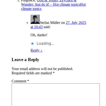
Pingback:
Gott & Teufel, Zeychen &
Wunder: Just do it! – Hot climate topicsHot
climate topics
Stefan Müller
on
27. July 2025
at 16:43
said:
Oh, danke!
Loading...
Reply
↓
Leave a Reply
Your email address will not be published.
Required fields are marked
*
Comment
*