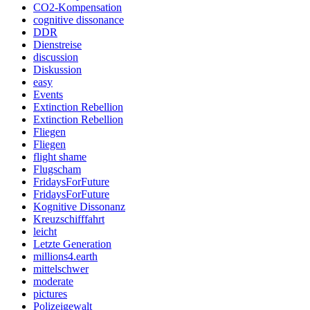
CO2-Kompensation
cognitive dissonance
DDR
Dienstreise
discussion
Diskussion
easy
Events
Extinction Rebellion
Extinction Rebellion
Fliegen
Fliegen
flight shame
Flugscham
FridaysForFuture
FridaysForFuture
Kognitive Dissonanz
Kreuzschifffahrt
leicht
Letzte Generation
millions4.earth
mittelschwer
moderate
pictures
Polizeigewalt