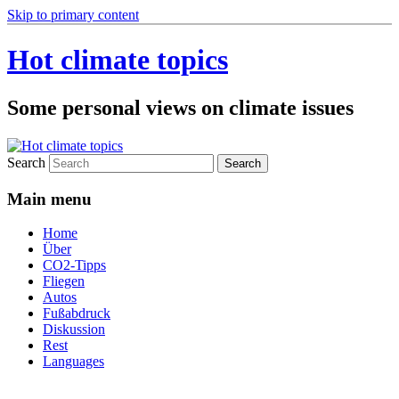
Skip to primary content
Hot climate topics
Some personal views on climate issues
Search
Main menu
Home
Über
CO2-Tipps
Fliegen
Autos
Fußabdruck
Diskussion
Rest
Languages