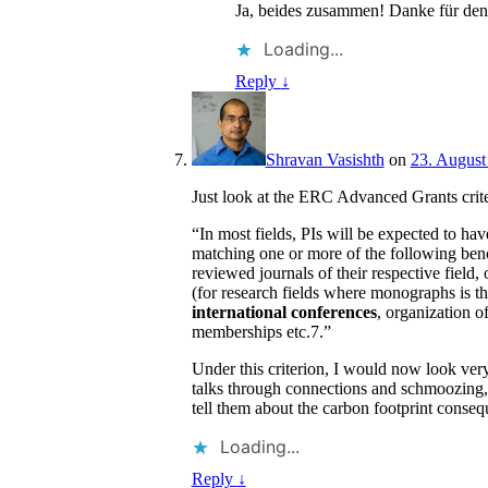
Ja, beides zusammen! Danke für de
Loading...
Reply
↓
Shravan Vasishth
on
23. August
Just look at the ERC Advanced Grants criter
“In most fields, PIs will be expected to hav
matching one or more of the following bench
reviewed journals of their respective field,
(for research fields where monographs is 
international conferences
, organization o
memberships etc.7.”
Under this criterion, I would now look ver
talks through connections and schmoozing,
tell them about the carbon footprint conseq
Loading...
Reply
↓