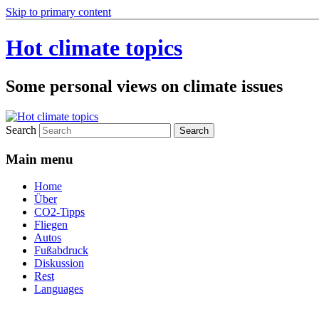
Skip to primary content
Hot climate topics
Some personal views on climate issues
Search
Main menu
Home
Über
CO2-Tipps
Fliegen
Autos
Fußabdruck
Diskussion
Rest
Languages