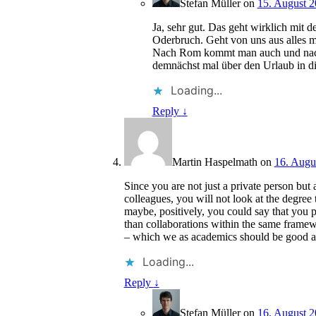
Stefan Müller
on
15. August 2
Ja, sehr gut. Das geht wirklich mit
Oderbruch. Geht von uns aus alles m
Nach Rom kommt man auch und nach P
demnächst mal über den Urlaub in di
Loading...
Reply
↓
Martin Haspelmath
on
16. Augu
Since you are not just a private person bu
colleagues, you will not look at the degree 
maybe, positively, you could say that you p
than collaborations within the same framewo
– which we as academics should be good a
Loading...
Reply
↓
Stefan Müller
on
16. August 2