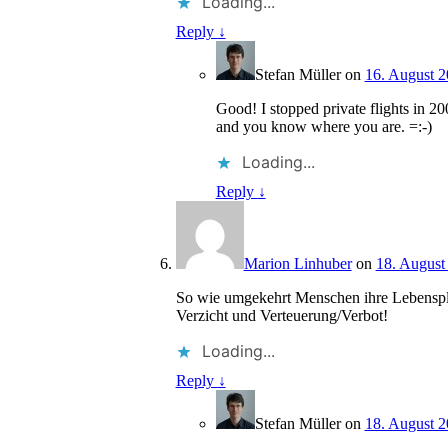
Loading...
Reply
↓
Stefan Müller
on
16. August 2
Good! I stopped private flights in 2
and you know where you are. =:-)
Loading...
Reply
↓
Marion Linhuber
on
18. August
So wie umgekehrt Menschen ihre Lebenspla
Verzicht und Verteuerung/Verbot!
Loading...
Reply
↓
Stefan Müller
on
18. August 2