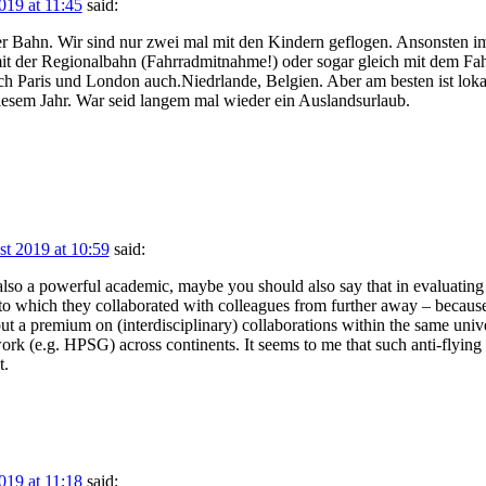
019 at 11:45
said:
 der Bahn. Wir sind nur zwei mal mit den Kindern geflogen. Ansonsten 
it der Regionalbahn (Fahrradmitnahme!) oder sogar gleich mit dem Fah
aris und London auch.Niedrlande, Belgien. Aber am besten ist lokal
esem Jahr. War seid langem mal wieder ein Auslandsurlaub.
st 2019 at 10:59
said:
t also a powerful academic, maybe you should also say that in evaluatin
to which they collaborated with colleagues from further away – because f
ut a premium on (interdisciplinary) collaborations within the same unive
rk (e.g. HPSG) across continents. It seems to me that such anti-flying p
t.
019 at 11:18
said: