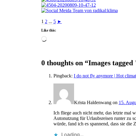
1
2
...
5
►
Like this:
Loading…
0 thoughts on “
Images tagged
Pingback:
I do not fly anymore | Hot climat
Krista Haldenwang
on
15. Augu
Ich fliege auch nicht mehr, das letzte mal 
Autonutzung für Urlaubsreisen runter zu 
würde, fand ich es spannend, dass sie die 
Loading...