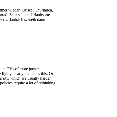
immer wieder: Ostsee, Thüringen,
rrad. Sehr schöne Urlaubsorte.
er Urlaub.Ich schreib dann
g the CVs of more junior
lying clearly facilitates this. Or
rsity, which are usually harder
olicies require a lot of rethinking