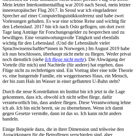
Mein letzter Interkontinentalflug war 2016 nach Seoul, mein letzter
innereuropäischer Flug 2017. In Seoul war ich eingeladener
Sprecher auf einer Computerlinguistikkonferenz und habe zwei
Vorlesungen gehalten. Es war eine schöne Reise und wichtig für
den Lebenslauf. 2017 bin ich nach Oslo geflogen, um dort zwei
Tage lang Anträge für Forschungesgelder zu besprechen und zu
bewilligen. Eine verantwortungsvolle Tätigkeit und ebenfalls
wichtig für den Lebenslauf. (Und die Lebensläufe vieler
Sprachwissenschaftler*innen in Norwegen.) Im August 2019 habe
ich nun beschlossen, überhaupt nicht mehr zu fliegen. Weder privat
noch dienstlich (siehe
Ich fliege nicht mehr
). Die Abwägung der
Vorteile (für mich) und Nachteile (für andere) hat ergeben, dass
Flüge nicht zu rechtfertigen sind. Ein Vortrag über eine tolle Theorie
vs. eine hungernde Familie, ein weggerissenes Haus, ein Mensch,
der bis zum Hals im Wasser in einer gefluteten U-Bahn steht?
Durch die neue Konstellation im Institut bin ich jetzt in die Lage
gekommen, dass ich, obwohl ich nicht selbst fliege, dafür
verantwortlich bin, dass andere fliegen. Diese Verantwortung lehne
ich ab. Ich bin nicht bereit, sie zu übernehmen. Wenn ich damit
gegen Gesetze verstoße, dann ist das so. Ich kann nicht anders
handeln.
Einige Beispiele dazu, die in ihrer Dimension und teilweise den
Auswirkungen für die Betroffenen verschieden sind, aber