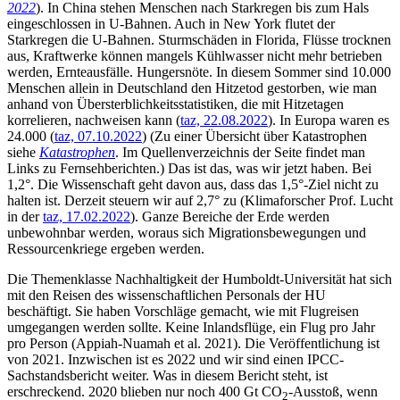
2022
). In China stehen Menschen nach Starkregen bis zum Hals
eingeschlossen in U-Bahnen. Auch in New York flutet der
Starkregen die U-Bahnen. Sturmschäden in Florida, Flüsse trocknen
aus, Kraftwerke können mangels Kühlwasser nicht mehr betrieben
werden, Ernteausfälle. Hungersnöte. In diesem Sommer sind 10.000
Menschen allein in Deutschland den Hitzetod gestorben, wie man
anhand von Übersterblichkeitsstatistiken, die mit Hitzetagen
korrelieren, nachweisen kann (
taz, 22.08.2022
). In Europa waren es
24.000 (
taz, 07.10.2022
) (Zu einer Übersicht über Katastrophen
siehe
Katastrophen
. Im Quellenverzeichnis der Seite findet man
Links zu Fernsehberichten.) Das ist das, was wir jetzt haben. Bei
1,2°. Die Wissenschaft geht davon aus, dass das 1,5°-Ziel nicht zu
halten ist. Derzeit steuern wir auf 2,7° zu (Klimaforscher Prof. Lucht
in der
taz, 17.02.2022
). Ganze Bereiche der Erde werden
unbewohnbar werden, woraus sich Migrationsbewegungen und
Ressourcenkriege ergeben werden.
Die Themenklasse Nachhaltigkeit der Humboldt-Universität hat sich
mit den Reisen des wissenschaftlichen Personals der HU
beschäftigt. Sie haben Vorschläge gemacht, wie mit Flugreisen
umgegangen werden sollte. Keine Inlandsflüge, ein Flug pro Jahr
pro Person (Appiah-Nuamah et al. 2021). Die Veröffentlichung ist
von 2021. Inzwischen ist es 2022 und wir sind einen IPCC-
Sachstandsbericht weiter. Was in diesem Bericht steht, ist
erschreckend. 2020 blieben nur noch 400 Gt CO
-Ausstoß, wenn
2