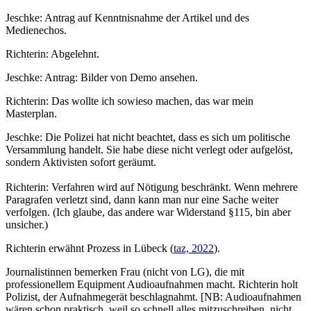
Jeschke: Antrag auf Kenntnisnahme der Artikel und des
Medienechos.
Richterin: Abgelehnt.
Jeschke: Antrag: Bilder von Demo ansehen.
Richterin: Das wollte ich sowieso machen, das war mein
Masterplan.
Jeschke: Die Polizei hat nicht beachtet, dass es sich um politische
Versammlung handelt. Sie habe diese nicht verlegt oder aufgelöst,
sondern Aktivisten sofort geräumt.
Richterin: Verfahren wird auf Nötigung beschränkt. Wenn mehrere
Paragrafen verletzt sind, dann kann man nur eine Sache weiter
verfolgen. (Ich glaube, das andere war Widerstand §115, bin aber
unsicher.)
Richterin erwähnt Prozess in Lübeck (
taz, 2022
).
Journalistinnen bemerken Frau (nicht von LG), die mit
professionellem Equipment Audioaufnahmen macht. Richterin holt
Polizist, der Aufnahmegerät beschlagnahmt. [NB: Audioaufnahmen
wären schon praktisch, weil so schnell alles mitzuschreiben, nicht