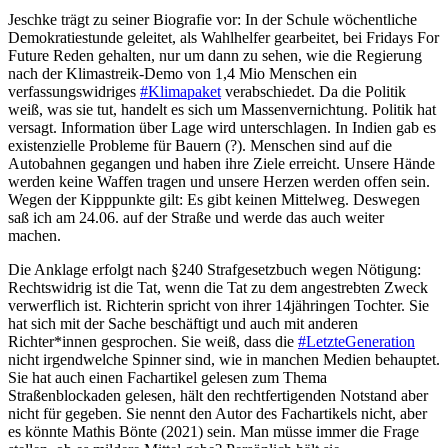
Jeschke trägt zu seiner Biografie vor: In der Schule wöchentliche
Demokratiestunde geleitet, als Wahlhelfer gearbeitet, bei Fridays For
Future Reden gehalten, nur um dann zu sehen, wie die Regierung
nach der Klimastreik-Demo von 1,4 Mio Menschen ein
verfassungswidriges
#Klimapaket
verabschiedet. Da die Politik
weiß, was sie tut, handelt es sich um Massenvernichtung. Politik hat
versagt. Information über Lage wird unterschlagen. In Indien gab es
existenzielle Probleme für Bauern (?). Menschen sind auf die
Autobahnen gegangen und haben ihre Ziele erreicht. Unsere Hände
werden keine Waffen tragen und unsere Herzen werden offen sein.
Wegen der Kipppunkte gilt: Es gibt keinen Mittelweg. Deswegen
saß ich am 24.06. auf der Straße und werde das auch weiter
machen.
Die Anklage erfolgt nach §240 Strafgesetzbuch wegen Nötigung:
Rechtswidrig ist die Tat, wenn die Tat zu dem angestrebten Zweck
verwerflich ist. Richterin spricht von ihrer 14jähringen Tochter. Sie
hat sich mit der Sache beschäftigt und auch mit anderen
Richter*innen gesprochen. Sie weiß, dass die
#LetzteGeneration
nicht irgendwelche Spinner sind, wie in manchen Medien behauptet.
Sie hat auch einen Fachartikel gelesen zum Thema
Straßenblockaden gelesen, hält den rechtfertigenden Notstand aber
nicht für gegeben. Sie nennt den Autor des Fachartikels nicht, aber
es könnte Mathis Bönte (2021) sein. Man müsse immer die Frage