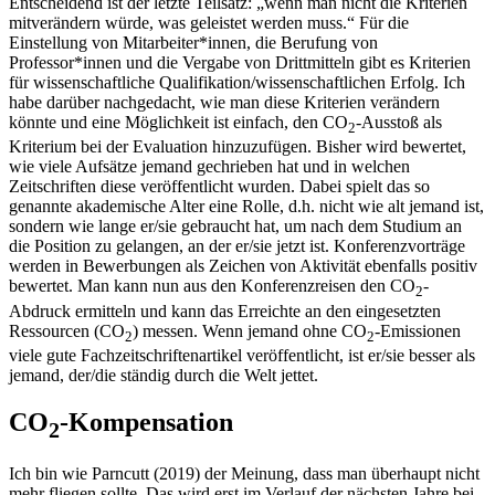
Entscheidend ist der letzte Teilsatz: „wenn man nicht die Kriterien
mitverändern würde, was geleistet werden muss.“ Für die
Einstellung von Mitarbeiter*innen, die Berufung von
Professor*innen und die Vergabe von Drittmitteln gibt es Kriterien
für wissenschaftliche Qualifikation/wissenschaftlichen Erfolg. Ich
habe darüber nachgedacht, wie man diese Kriterien verändern
könnte und eine Möglichkeit ist einfach, den CO
-Ausstoß als
2
Kriterium bei der Evaluation hinzuzufügen. Bisher wird bewertet,
wie viele Aufsätze jemand gechrieben hat und in welchen
Zeitschriften diese veröffentlicht wurden. Dabei spielt das so
genannte akademische Alter eine Rolle, d.h. nicht wie alt jemand ist,
sondern wie lange er/sie gebraucht hat, um nach dem Studium an
die Position zu gelangen, an der er/sie jetzt ist. Konferenzvorträge
werden in Bewerbungen als Zeichen von Aktivität ebenfalls positiv
bewertet. Man kann nun aus den Konferenzreisen den CO
-
2
Abdruck ermitteln und kann das Erreichte an den eingesetzten
Ressourcen (CO
) messen. Wenn jemand ohne CO
-Emissionen
2
2
viele gute Fachzeitschriftenartikel veröffentlicht, ist er/sie besser als
jemand, der/die ständig durch die Welt jettet.
CO
-Kompensation
2
Ich bin wie Parncutt (2019) der Meinung, dass man überhaupt nicht
mehr fliegen sollte. Das wird erst im Verlauf der nächsten Jahre bei