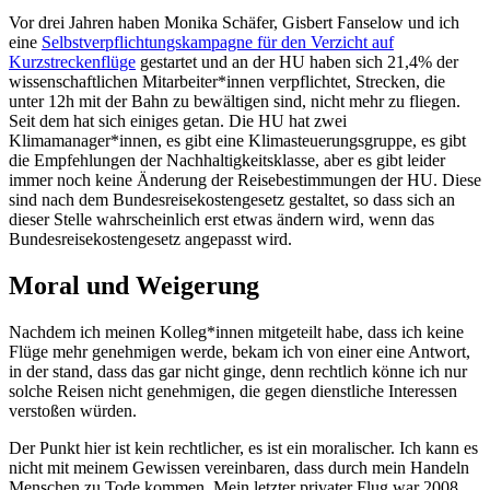
Vor drei Jahren haben Monika Schäfer, Gisbert Fanselow und ich
eine
Selbstverpflichtungskampagne für den Verzicht auf
Kurzstreckenflüge
gestartet und an der HU haben sich 21,4% der
wissenschaftlichen Mitarbeiter*innen verpflichtet, Strecken, die
unter 12h mit der Bahn zu bewältigen sind, nicht mehr zu fliegen.
Seit dem hat sich einiges getan. Die HU hat zwei
Klimamanager*innen, es gibt eine Klimasteuerungsgruppe, es gibt
die Empfehlungen der Nachhaltigkeitsklasse, aber es gibt leider
immer noch keine Änderung der Reisebestimmungen der HU. Diese
sind nach dem Bundesreisekostengesetz gestaltet, so dass sich an
dieser Stelle wahrscheinlich erst etwas ändern wird, wenn das
Bundesreisekostengesetz angepasst wird.
Moral und Weigerung
Nachdem ich meinen Kolleg*innen mitgeteilt habe, dass ich keine
Flüge mehr genehmigen werde, bekam ich von einer eine Antwort,
in der stand, dass das gar nicht ginge, denn rechtlich könne ich nur
solche Reisen nicht genehmigen, die gegen dienstliche Interessen
verstoßen würden.
Der Punkt hier ist kein rechtlicher, es ist ein moralischer. Ich kann es
nicht mit meinem Gewissen vereinbaren, dass durch mein Handeln
Menschen zu Tode kommen. Mein letzter privater Flug war 2008.