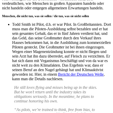
verdeutlichen, wie Menschen in großen Apparaten handeln oder
nicht handeln oder entgegen allgemeinen Erwartungen handeln.
Menschen, die nicht tun, was sie sollen / die tun, was sie nicht sollen
Todd Smith ist Pilot, d.h. er war Pilot. In Großbritannien. Dort
muss man die Piloten-Ausbildung selbst bezahlen und er hat
sein gesamtes Gehalt, das er in fünf Jahren verdient hat, und
das Geld, das seine Großmutter durch den Verkauf ihres
Hauses bekommen hat, in die Ausbildung zum kommerziellen
Piloten gesteckt. Die Großmutter ist bei ihnen eingezogen.
Wegen einer Magenentzündung konnte er nicht fliegen und
sein Arzt hat ihn dazu überredet, auf Fleisch zu verzichten. Er
hat sich dann mit Veganismus beschäftigt und von da war es
nicht weit zu den Klimafakten. Das Ergebnis war, dass er
seinen Beruf an den Nagel gehängt hat und Klimaaktivist
geworden ist. Hier, in einem
Bericht der Deutschen Welle
,
kann man die Details nachlesen.
He still loves flying and misses being up in the skies.
But he won’t return until the industry takes its
obligations seriously. In the meantime, he plans to
continue honoring his own.
“As pilots, we’re trained to think, free from bias, to