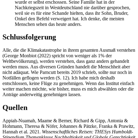
wurde er selbst erschossen. Seine Familie hat in der
Nachkriegszeit in Westdeutschland nie darüber gesprochen,
weil sie es für eine Schande hielten, dass ihr Sohn, Bruder,
Onkel den Befehl verweigert hat. Ich denke, die meisten
Menschen sehen das heute anders.
Schlussfolgerung
Alle, die die Klimakatastrophe in ihrem gesamten Ausmaß verstehen
(George Monbiot (2022) spricht von weniger als 1% der
Weltbevölkerung), werden verstehen, dass ganz anders gehandelt
werden muss. Aus diversen Gründen handelt die Menschheit aber
nicht adäquat. Wie Parncutt bereits 2019 schrieb, sollte nur noch in
Notfällen geflogen werden (S. 12). Ich habe mich deshalb
entschlossen, keine Flüge zu genehmigen. Wenn das Institut einfach
weiter machen möchte, wie bisher, muss es mich abwählen oder die
Anträge anderweitig genehmigen lassen.
Quellen
Appiah-Nuamah, Maame & Berner, Richard & Gipp, Antonia &
Hohmann, Theresa & Nöfer, Johannes & Pätzke, Franka & Prawitz,
Hannah et al. 2021.
Wissenschaftliches Reisen: THESys Humboldt-
Stipendium Themenklasse Nachhaltigkeit und Globale Gerechtigkeit