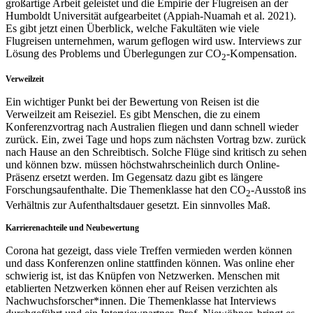
großartige Arbeit geleistet und die Empirie der Flugreisen an der
Humboldt Universität aufgearbeitet (Appiah-Nuamah et al. 2021).
Es gibt jetzt einen Überblick, welche Fakultäten wie viele
Flugreisen unternehmen, warum geflogen wird usw. Interviews zur
Lösung des Problems und Überlegungen zur CO
-Kompensation.
2
Verweilzeit
Ein wichtiger Punkt bei der Bewertung von Reisen ist die
Verweilzeit am Reiseziel. Es gibt Menschen, die zu einem
Konferenzvortrag nach Australien fliegen und dann schnell wieder
zurück. Ein, zwei Tage und hops zum nächsten Vortrag bzw. zurück
nach Hause an den Schreibtisch. Solche Flüge sind kritisch zu sehen
und können bzw. müssen höchstwahrscheinlich durch Online-
Präsenz ersetzt werden. Im Gegensatz dazu gibt es längere
Forschungsaufenthalte. Die Themenklasse hat den CO
-Ausstoß ins
2
Verhältnis zur Aufenthaltsdauer gesetzt. Ein sinnvolles Maß.
Karrierenachteile und Neubewertung
Corona hat gezeigt, dass viele Treffen vermieden werden können
und dass Konferenzen online stattfinden können. Was online eher
schwierig ist, ist das Knüpfen von Netzwerken. Menschen mit
etablierten Netzwerken können eher auf Reisen verzichten als
Nachwuchsforscher*innen. Die Themenklasse hat Interviews