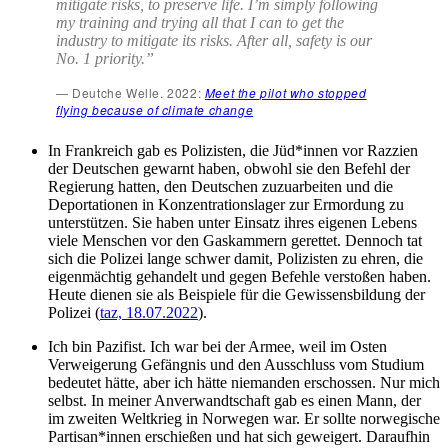
mitigate risks, to preserve life. I’m simply following
my training and trying all that I can to get the
industry to mitigate its risks. After all, safety is our
No. 1 priority.”
Deutche Welle. 2022:
Meet the pilot who stopped
flying because of climate change
In Frankreich gab es Polizisten, die Jüd*innen vor Razzien
der Deutschen gewarnt haben, obwohl sie den Befehl der
Regierung hatten, den Deutschen zuzuarbeiten und die
Deportationen in Konzentrationslager zur Ermordung zu
unterstützen. Sie haben unter Einsatz ihres eigenen Lebens
viele Menschen vor den Gaskammern gerettet. Dennoch tat
sich die Polizei lange schwer damit, Polizisten zu ehren, die
eigenmächtig gehandelt und gegen Befehle verstoßen haben.
Heute dienen sie als Beispiele für die Gewissensbildung der
Polizei (
taz, 18.07.2022
).
Ich bin Pazifist. Ich war bei der Armee, weil im Osten
Verweigerung Gefängnis und den Ausschluss vom Studium
bedeutet hätte, aber ich hätte niemanden erschossen. Nur mich
selbst. In meiner Anverwandtschaft gab es einen Mann, der
im zweiten Weltkrieg in Norwegen war. Er sollte norwegische
Partisan*innen erschießen und hat sich geweigert. Daraufhin