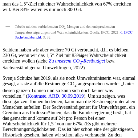
man das 1,5°-Ziel mit einer Wahrscheinlichkeit von 67% erreichen
will. Bei 83% waren es nur noch 300 Gt.
Tabelle mit den verbleibenden CO
-Mengen und den entsprechenden
2
Temperatursteigerungen und Wahrscheinlichkeiten. Quelle: IPCC, 2021.
6. IPCC-
Sachstandsbericht
. S. 32
Seitdem haben wir aber weitere 70 Gt verbraucht, d.h. es bleiben
230 Gt, wenn wir das 1,5°-Ziel mit 83%iger Wahrscheinlichkeit
erreichen wollen (siehe
Zu unserem CO
-Restbudget
bzw.
2
Sachverständigenrat Umweltfragen, 2022).
Svenja Schulze hat 2019, als sie noch Umweltministerin war, einmal
gesagt, als sie auf die Restmenge CO
angesprochen wurde: „Unter
2
diesen ganzen Tonnen und so kann sich doch keiner was
vorstellen.“ (
Kontraste, ARD, 30.09.2019
). Um zu zeigen, was
diese ganzen Tonnen bedeuten, kann man die Restmenge unter allen
Menschen aufteilen. Der Sachverständigenrat für Umweltfragen, ein
Gremium aus Professor*innen, das die Bundesregierung berät, hat
das gemacht und kommt auf 24t pro Person bei einer
Wahrscheinlichkeit für 1,5° von nur 67%. (Es gibt mehrere
Berechnungsmöglichkeiten. Das ist hier schon eine der günstigeren.
Historisch gesehen, haben wir schon alles verbraucht. Zu den