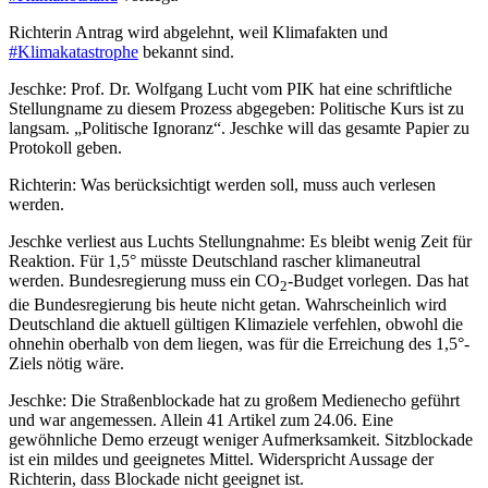
Richterin Antrag wird abgelehnt, weil Klimafakten und
#Klimakatastrophe
bekannt sind.
Jeschke: Prof. Dr. Wolfgang Lucht vom PIK hat eine schriftliche
Stellungname zu diesem Prozess abgegeben: Politische Kurs ist zu
langsam. „Politische Ignoranz“. Jeschke will das gesamte Papier zu
Protokoll geben.
Richterin: Was berücksichtigt werden soll, muss auch verlesen
werden.
Jeschke verliest aus Luchts Stellungnahme: Es bleibt wenig Zeit für
Reaktion. Für 1,5° müsste Deutschland rascher klimaneutral
werden. Bundesregierung muss ein CO
-Budget vorlegen. Das hat
2
die Bundesregierung bis heute nicht getan. Wahrscheinlich wird
Deutschland die aktuell gültigen Klimaziele verfehlen, obwohl die
ohnehin oberhalb von dem liegen, was für die Erreichung des 1,5°-
Ziels nötig wäre.
Jeschke: Die Straßenblockade hat zu großem Medienecho geführt
und war angemessen. Allein 41 Artikel zum 24.06. Eine
gewöhnliche Demo erzeugt weniger Aufmerksamkeit. Sitzblockade
ist ein mildes und geeignetes Mittel. Widerspricht Aussage der
Richterin, dass Blockade nicht geeignet ist.