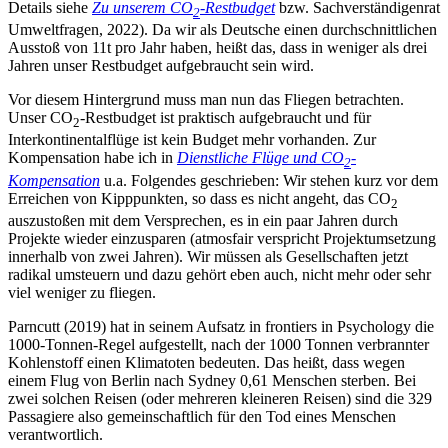
Details siehe
Zu unserem CO
-Restbudget
bzw. Sachverständigenrat
2
Umweltfragen, 2022). Da wir als Deutsche einen durchschnittlichen
Ausstoß von 11t pro Jahr haben, heißt das, dass in weniger als drei
Jahren unser Restbudget aufgebraucht sein wird.
Vor diesem Hintergrund muss man nun das Fliegen betrachten.
Unser CO
-Restbudget ist praktisch aufgebraucht und für
2
Interkontinentalflüge ist kein Budget mehr vorhanden. Zur
Kompensation habe ich in
Dienstliche Flüge und CO
-
2
Kompensation
u.a. Folgendes geschrieben: Wir stehen kurz vor dem
Erreichen von Kipppunkten, so dass es nicht angeht, das CO
2
auszustoßen mit dem Versprechen, es in ein paar Jahren durch
Projekte wieder einzusparen (atmosfair verspricht Projektumsetzung
innerhalb von zwei Jahren). Wir müssen als Gesellschaften jetzt
radikal umsteuern und dazu gehört eben auch, nicht mehr oder sehr
viel weniger zu fliegen.
Parncutt (2019) hat in seinem Aufsatz in frontiers in Psychology die
1000-Tonnen-Regel aufgestellt, nach der 1000 Tonnen verbrannter
Kohlenstoff einen Klimatoten bedeuten. Das heißt, dass wegen
einem Flug von Berlin nach Sydney 0,61 Menschen sterben. Bei
zwei solchen Reisen (oder mehreren kleineren Reisen) sind die 329
Passagiere also gemeinschaftlich für den Tod eines Menschen
verantwortlich.