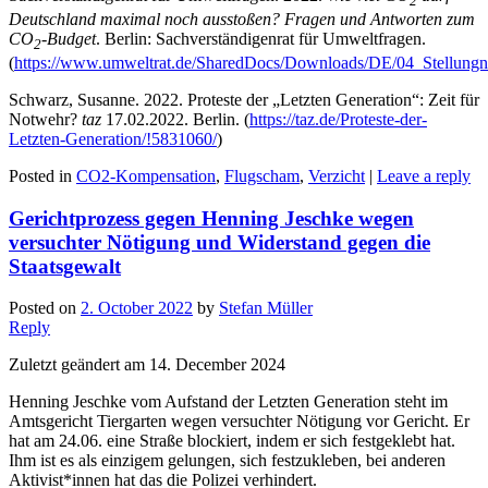
2
Deutschland maximal noch ausstoßen? Fragen und Antworten zum
CO
-Budget
. Berlin: Sachverständigenrat für Umweltfragen.
2
(
https://www.umweltrat.de/SharedDocs/Downloads/DE/04_Stellun
Schwarz, Susanne. 2022. Proteste der „Letzten Generation“: Zeit für
Notwehr?
taz
17.02.2022. Berlin. (
https://taz.de/Proteste-der-
Letzten-Generation/!5831060/
)
Posted in
CO2-Kompensation
,
Flugscham
,
Verzicht
|
Leave a reply
Gerichtprozess gegen Henning Jeschke wegen
versuchter Nötigung und Widerstand gegen die
Staatsgewalt
Posted on
2. October 2022
by
Stefan Müller
Reply
Zuletzt geändert am 14. December 2024
Henning Jeschke vom Aufstand der Letzten Generation steht im
Amtsgericht Tiergarten wegen versuchter Nötigung vor Gericht. Er
hat am 24.06. eine Straße blockiert, indem er sich festgeklebt hat.
Ihm ist es als einzigem gelungen, sich festzukleben, bei anderen
Aktivist*innen hat das die Polizei verhindert.