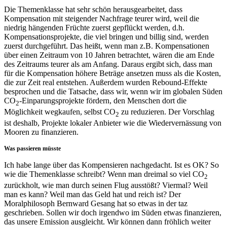
Die Themenklasse hat sehr schön herausgearbeitet, dass
Kompensation mit steigender Nachfrage teurer wird, weil die
niedrig hängenden Früchte zuerst gepflückt werden, d.h.
Kompensationsprojekte, die viel bringen und billig sind, werden
zuerst durchgeführt. Das heißt, wenn man z.B. Kompensationen
über einen Zeitraum von 10 Jahren betrachtet, wären die am Ende
des Zeitraums teurer als am Anfang. Daraus ergibt sich, dass man
für die Kompensation höhere Beträge ansetzen muss als die Kosten,
die zur Zeit real entstehen. Außerdem wurden Rebound-Effekte
besprochen und die Tatsache, dass wir, wenn wir im globalen Süden
CO
-Einparungsprojekte fördern, den Menschen dort die
2
Möglichkeit wegkaufen, selbst CO
zu reduzieren. Der Vorschlag
2
ist deshalb, Projekte lokaler Anbieter wie die Wiedervernässung von
Mooren zu finanzieren.
Was passieren müsste
Ich habe lange über das Kompensieren nachgedacht. Ist es OK? So
wie die Themenklasse schreibt? Wenn man dreimal so viel CO
2
zurückholt, wie man durch seinen Flug ausstößt? Viermal? Weil
man es kann? Weil man das Geld hat und reich ist? Der
Moralphilosoph Bernward Gesang hat so etwas in der taz
geschrieben. Sollen wir doch irgendwo im Süden etwas finanzieren,
das unsere Emission ausgleicht. Wir können dann fröhlich weiter