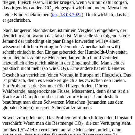
fliegen, Fleisch essen, Kinder kriegen, wenn wir nur dafür sorgen,
dass irgendwo anders CO
eingespart wird und andere Menschen
2
keine Kinder bekommen (
taz, 18.03.2022
). Doch wirklich, das hat
er geschrieben.
Nach längerem Nachdenken ist mir ein Vergleich eingefallen, der
deutlich macht, warum das falsch ist. Man stelle sich folgendes vor:
Jemand der unbedingt ein paar Dinge loswerden will (= einen
wissenschaftlichen Vortrag in Asien oder Amerika halten will)
scheißt einfach in den Eingangsbereich der Humboldt-Universität.
So mitten hin. Achtlose Menschen laufen durch und verteilen
letztendlich alles gleichmäßig in der Eingangshalle. Man sieht es
praktisch nicht mehr (so wie CO
). Eine andere hat ein kleineres
2
Geschäft zu verrichten (einen Vortrag in Europa mit Flugreise). Das
ist praktisch, denn es versickert gleich alles zwischen den Dielen.
Ein Problem ist der Sommer (die Hitzeperioden, Dürren,
Waldbrände, ausgetrocknete Flüsse, Missernten), denn dann ist die
Kacke am Dampfen und es stinkt zum Himmel. Und deshalb
beauftragt man einen Schwarzen Menschen (jemanden aus dem
globalen Süden), unseren Scheiß aufzuräumen.
Soweit zum Gleichnis. Das Problem wird durch folgenden Umstand
verschärft: Wenn man die Restmenge CO
, die zur Verfügung steht,
2
um das 1,5°-Ziel zu erreichen, auf alle Menschen aufteilt, dann