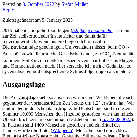
Posted on
3. October 2022
by
Stefan Müller
Reply
Zuletzt geändert am 5. January 2025
2019 habe ich aufgehört zu fliegen (
Ich fliege nicht mehr
). Ich bin
zur Zeit stellvertretender Institutsleiter und damit dafür
mitverantwortlich, wenn andere fliegen. Ich muss ihre
Dienstreiseanträge genehmigen. Universitäten müssen beim CO
-
2
Ausstoß, so wie die restliche Gesellschaft auch, zur CO
-Neutralität
2
kommen. Seit Kurzem denke ich wieder verschärft über das Fliegen
und Kompensationen nach. Hier versuche ich, meine Gedanken zu
systematisieren und entsprechende Schlussfolgerungen abzuleiten.
Ausgangslage
Die Ausgangslage sieht so aus, dass wir in einer Welt leben, die sich
gegenüber der vorindustriellen Zeit bereits um 1,2° erwärmt hat. Wir
sind mitten in der Klimakatastrophe. In Deutschland sind in diesem
Sommer 10.000 Menschen den Hitzetod gestorben, wie man mittels
Übersterblichkeitsuntersuchungen feststellen kann (
taz, 22.08.2022
).
In Pakistan sind 1400 Menschen gestorben und ein drittel des
Landes wurde überflutet (
Wikipedia
). Menschen sind obdachlos.
Eine beispiellose Katastrophe. Gewaltige Stürme verwüsten Florida,