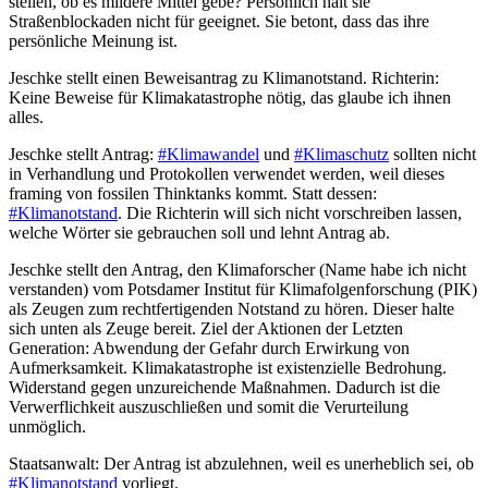
stellen, ob es mildere Mittel gebe? Persönlich hält sie
Straßenblockaden nicht für geeignet. Sie betont, dass das ihre
persönliche Meinung ist.
Jeschke stellt einen Beweisantrag zu Klimanotstand. Richterin:
Keine Beweise für Klimakatastrophe nötig, das glaube ich ihnen
alles.
Jeschke stellt Antrag:
#Klimawandel
und
#Klimaschutz
sollten nicht
in Verhandlung und Protokollen verwendet werden, weil dieses
framing von fossilen Thinktanks kommt. Statt dessen:
#Klimanotstand
. Die Richterin will sich nicht vorschreiben lassen,
welche Wörter sie gebrauchen soll und lehnt Antrag ab.
Jeschke stellt den Antrag, den Klimaforscher (Name habe ich nicht
verstanden) vom Potsdamer Institut für Klimafolgenforschung (PIK)
als Zeugen zum rechtfertigenden Notstand zu hören. Dieser halte
sich unten als Zeuge bereit. Ziel der Aktionen der Letzten
Generation: Abwendung der Gefahr durch Erwirkung von
Aufmerksamkeit. Klimakatastrophe ist existenzielle Bedrohung.
Widerstand gegen unzureichende Maßnahmen. Dadurch ist die
Verwerflichkeit auszuschließen und somit die Verurteilung
unmöglich.
Staatsanwalt: Der Antrag ist abzulehnen, weil es unerheblich sei, ob
#Klimanotstand
vorliegt.