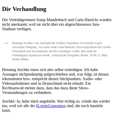
Die Verhandlung
Die Verteidigerinnen Sonja Manderbach und Carla Hinrichs wurden
nicht anerkannt, weil sie nicht über ein abgeschlossenes Jura-
Studium verfügen.
Henning Jeschke vom Aufstand der Letzten Generation vor Gericht wegen
versuchter Nötigung. An seiner Seite Carla Hinrichs, Pressesprecherin der Letzten
Generation und Jurastudentin, die ihn verteidigen wollte, aber nicht als
Verteidigerin zugelassen wurde, Amtsgericht Tiergarten, Berlin, 28.09.22, Bild:
Stefan Müller
Henning Jeschke muss sich also selbst verteidigen. Ich habe
Aussagen stichpunktartig aufgeschrieben und, was folgt, ist daraus
rekonstruiert bzw. entspricht diesen Stichpunkten. Audio- oder
Videoaufnahmen sind in Deutschland nicht erlaubt. Ein
Rechtsanwalt meinte dazu, dass das dazu diene Show-
Veranstaltungen zu verhindern.
Jeschke: Ja, habe mich angeklebt. War richtig so, würde das wieder
tun, weil wir alle die
#LetzteGeneration
sind, die noch handeln
kann.