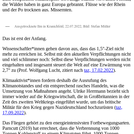
die Wälder haben in ganz Europa gebrannt. Flüsse wie der Rhein
und der Po trocknen aus. Missernten.
Ausgetrocknete Ilm in Kranichfeld, 22.07.2022, Bild: Stefan Müller
Das ist erst der Anfang.
Wissenschaftler*innen gehen davon aus, dass das 1,5°-Ziel nicht
mehr zu erreichen ist. Selbst mit den aktuellen Verpflichtungen nicht
und viel schlimmer noch: Selbst diese Verpflichtungen werden nicht
eingehalten und insgesamt steuert die Welt auf eine Erwärmung von
2,7° zu (Prof. Wolfgang Lucht, zitiert nach
taz, 17.02.2022
).
Klimaaktivist*innen fordern deshalb die Ausrufung des
Klimanotstandes und ein entsprechend rasches Handeln, was die
Umsetzung von Maßnahmen angeht. Ulrike Herrmann bezieht sich
immer wieder auf die Kriegswirtschaft, die in Großbritannien in der
Zeit des zweiten Weltkriegs eingeführt wurde, um das britische
Militär für den Krieg gegen Nazideutschland hochzurüsten (
taz,
17.09.2022
).
Das Fliegen gehört zu den energieintensivsten Fortbewegungsarten.
Parncutt (2019) hat errechnet, dass die Verbrennung von 1000
Tonnen Kohlenstoff zu einem Klimatoten führt. 1000 Tonnen