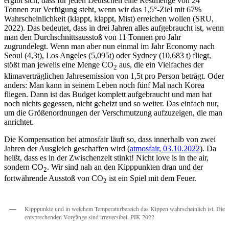
ergibt sich, dass für jeden Deutschen eine Restmenge von 24
Tonnen zur Verfügung steht, wenn wir das 1,5°-Ziel mit 67%
Wahrscheinlichkeit (klappt, klappt, Mist) erreichen wollen (SRU,
2022). Das bedeutet, dass in drei Jahren alles aufgebraucht ist, wenn
man den Durchschnittsausstoß von 11 Tonnen pro Jahr
zugrundelegt. Wenn man aber nun einmal im Jahr Economy nach
Seoul (4,3t), Los Angeles (5,095t) oder Sydney (10,683 t) fliegt,
stößt man jeweils eine Menge CO
aus, die ein Vielfaches der
2
klimaverträglichen Jahresemission von 1,5t pro Person beträgt. Oder
anders: Man kann in seinem Leben noch fünf Mal nach Korea
fliegen. Dann ist das Budget komplett aufgebraucht und man hat
noch nichts gegessen, nicht geheizt und so weiter. Das einfach nur,
um die Größenordnungen der Verschmutzung aufzuzeigen, die man
anrichtet.
Die Kompensation bei atmosfair läuft so, dass innerhalb von zwei
Jahren der Ausgleich geschaffen wird (
atmosfair, 03.10.2022
). Da
heißt, dass es in der Zwischenzeit stinkt! Nicht love is in the air,
sondern CO
. Wir sind nah an den Kipppunkten dran und der
2
fortwährende Ausstoß von CO
ist ein Spiel mit dem Feuer.
2
Kipppunkte und in welchem Temperaturbereich das Kippen wahrscheinlich ist. Die
entsprechenden Vorgänge sind irreversibel. PIK 2022.