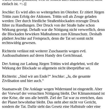
einfach ist. =:-)]
Jeschke: Es wird alles so weitergehen im Oktober. Er zitiert Jürgen
Trittin zum Erfolg der Aktionen. Trittin soll als Zeuge geladen
werden: Der durch friedliche Straßenblockaden erzeugte Druck
führe zu Handlungen. Der Druck von der Straße habe schon
Wirkung gezeigt. Dehalb war die Nötigung nicht verwerflich, denn
die Blockaden bewirken Maßnahmen zum Klimaschutz. Deshalb
plädiert Jeschke auf Freispruch, denn die Tat sei somit nicht
rechtswidrig gewesen.
Richterin verlässt mit weiterer Zuschauerin wegen evtl.
Audioaufnahmen auf deren Handy den Gerichtssaal.
Der Antrag zur Ladung Jürgen Trittins wird abgelehnt, weil die
Wirkung der Blockade so allgemein nicht überprüfbar sei.
Richterin: „Sind wir am Ende?“ Jeschke: „Ja, die gesamte
Zivilisation und hier auch.“
Staatsanwalt: Die Anklage wegen Widerstand ist eingestellt. Aber
der Vorwurf der versuchten Nötigung bleibt. Der Klimanotstand ist
eine Krise, die uns alle betrifft. Ziel der Tat war zu erreichen, dass
der Planet bewohnbar bleibt. Das steht aber nicht vor Gericht,
sondern die Tat. Dafür sieht das Gesetz eine Haftstrafe oder eine