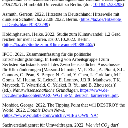
2020/2021
. Humboldt-Universität zu Berlin. (doi:
10.18452/23298
)
Asmuth, Gereon. 2022. Hitzetote in Deutschland: Hitzewelle mit
dunklem Schatten.
taz
22.08.2022. Berlin. (
https://taz.de/Hitzetote-
in-Deutschland/!5873299
)
Holdinghausen, Heike. 2022. Studie zum Klimawandel: 1,2 Grad
reichen für mehr Dürren.
taz
07.10.2022. Berlin.
(
https://taz.de/Studie-zum-Klimawandel/!5886465/
)
IPCC, 2021. Zusammenfassung für die politische
Entscheidungsfindung. In Beitrag von Arbeitsgruppe I zum
Sechsten Sachstandsbericht des Zwischenstaatlichen Ausschusses
für Klimaänderungen [Masson-Delmotte, V., P. Zhai, A. Pirani, S.L.
Connors, C. Péan, S. Berger, N. Caud, Y. Chen, L. Goldfarb, M.I.
Gomis, M. Huang, K. Leitzell, E. Lonnoy, J.B.R. Matthews, T.K.
Maycock, T. Waterfield, O. Yelekçi, R. Yu, and B. Zhou (eds.)]
(ed.),
Naturwissenschaftliche Grundlagen
.
https://www.de-
ipcc.de/media/content/AR6-WGI-SPM_deutsch_barrierefrei.pdf
.
Monbiot, George. 2022. The Tipping Point that will DESTROY the
World. 2022.
Double Down News
.
(
https://www.youtube.com/watch?v=lIEu-OW9_YA
)
Sachverständigenrat für Umweltfragen. 2022.
Wie viel CO
darf
2