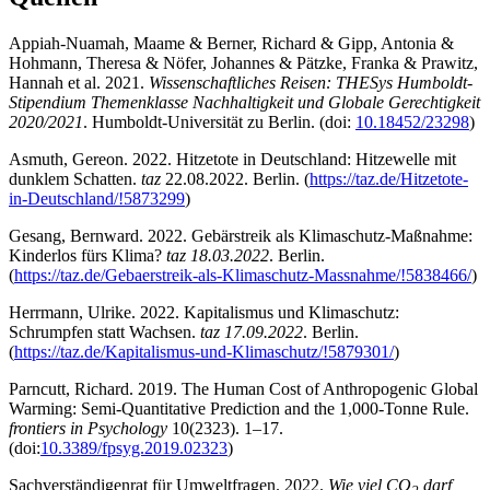
Appiah-Nuamah, Maame & Berner, Richard & Gipp, Antonia &
Hohmann, Theresa & Nöfer, Johannes & Pätzke, Franka & Prawitz,
Hannah et al. 2021.
Wissenschaftliches Reisen: THESys Humboldt-
Stipendium Themenklasse Nachhaltigkeit und Globale Gerechtigkeit
2020/2021
. Humboldt-Universität zu Berlin. (doi:
10.18452/23298
)
Asmuth, Gereon. 2022. Hitzetote in Deutschland: Hitzewelle mit
dunklem Schatten.
taz
22.08.2022. Berlin. (
https://taz.de/Hitzetote-
in-Deutschland/!5873299
)
Gesang, Bernward. 2022. Gebärstreik als Klimaschutz-Maßnahme:
Kinderlos fürs Klima?
taz 18.03.2022
. Berlin.
(
https://taz.de/Gebaerstreik-als-Klimaschutz-Massnahme/!5838466/
)
Herrmann, Ulrike. 2022. Kapitalismus und Klimaschutz:
Schrumpfen statt Wachsen.
taz 17.09.2022
. Berlin.
(
https://taz.de/Kapitalismus-und-Klimaschutz/!5879301/
)
Parncutt, Richard. 2019. The Human Cost of Anthropogenic Global
Warming: Semi-Quantitative Prediction and the 1,000-Tonne Rule.
frontiers in Psychology
10(2323). 1–17.
(doi:
10.3389/fpsyg.2019.02323
)
Sachverständigenrat für Umweltfragen. 2022.
Wie viel CO
darf