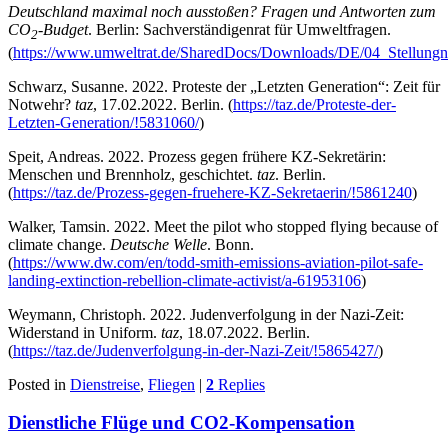
Deutschland maximal noch ausstoßen? Fragen und Antworten zum
CO
-Budget
. Berlin: Sachverständigenrat für Umweltfragen.
2
(
https://www.umweltrat.de/SharedDocs/Downloads/DE/04_Stellun
Schwarz, Susanne. 2022. Proteste der „Letzten Generation“: Zeit für
Notwehr?
taz
, 17.02.2022. Berlin. (
https://taz.de/Proteste-der-
Letzten-Generation/!5831060/
)
Speit, Andreas. 2022. Prozess gegen frühere KZ-Sekretärin:
Menschen und Brennholz, geschichtet.
taz
. Berlin.
(
https://taz.de/Prozess-gegen-fruehere-KZ-Sekretaerin/!5861240
)
Walker, Tamsin. 2022. Meet the pilot who stopped flying because of
climate change.
Deutsche Welle
. Bonn.
(
https://www.dw.com/en/todd-smith-emissions-aviation-pilot-safe-
landing-extinction-rebellion-climate-activist/a-61953106
)
Weymann, Christoph. 2022. Judenverfolgung in der Nazi-Zeit:
Widerstand in Uniform.
taz
, 18.07.2022. Berlin.
(
https://taz.de/Judenverfolgung-in-der-Nazi-Zeit/!5865427/
)
Posted in
Dienstreise
,
Fliegen
|
2
Replies
Dienstliche Flüge und CO2-Kompensation