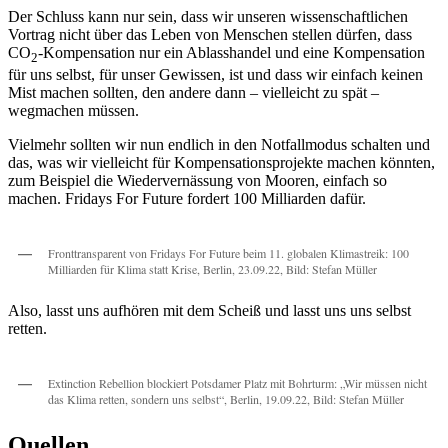
Der Schluss kann nur sein, dass wir unseren wissenschaftlichen
Vortrag nicht über das Leben von Menschen stellen dürfen, dass
CO
-Kompensation nur ein Ablasshandel und eine Kompensation
2
für uns selbst, für unser Gewissen, ist und dass wir einfach keinen
Mist machen sollten, den andere dann – vielleicht zu spät –
wegmachen müssen.
Vielmehr sollten wir nun endlich in den Notfallmodus schalten und
das, was wir vielleicht für Kompensationsprojekte machen könnten,
zum Beispiel die Wiedervernässung von Mooren, einfach so
machen. Fridays For Future fordert 100 Milliarden dafür.
Fronttransparent von Fridays For Future beim 11. globalen Klimastreik: 100
Milliarden für Klima statt Krise, Berlin, 23.09.22, Bild: Stefan Müller
Also, lasst uns aufhören mit dem Scheiß und lasst uns uns selbst
retten.
Extinction Rebellion blockiert Potsdamer Platz mit Bohrturm: „Wir müssen nicht
das Klima retten, sondern uns selbst“, Berlin, 19.09.22, Bild: Stefan Müller
Quellen