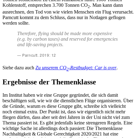
Kohlenstoff, entsprechen 3.700 Tonnen CO
. Man kann dann
2
ausrechnen, den Tod von wie vielen Menschen ein Flug verursacht.
Parncutt kommt zu dem Schluss, dass nur in Notlagen geflogen
werden sollte.
Therefore, flying should be made more expensive
(e.g. by carbon taxes) and reserved for emergencies
and life-saving projects.
Parncutt. 2019: 12
Siehe dazu auch
Zu unserem CO
-Restbudget: Car is over
.
2
Ergebnisse der Themenklasse
Im Institut haben wir eine Gruppe gegründet, die sich damit
beschäftigen soll, wie wir die dienstlichen Flüge organisieren. Über
die Gründe, warum es diese Gruppe gibt, schreibe ich vielleicht
noch einmal extra. Der Punkt ist, dass wir eigentlich nicht mehr
fliegen dürfen, dass aber seit drei Jahren in der Uni nicht viel zum
Thema passiert ist. Es gibt jedenfalls keine strengeren Regeln. Eine
wichtige Sache ist allerdings doch passiert: Die Themenklasse
Nachhaltigkeit & Globale Gerechtigkeit 2020/2021 hat eine