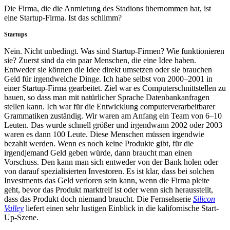
Die Firma, die die Anmietung des Stadions übernommen hat, ist
eine Startup-Firma. Ist das schlimm?
Startups
Nein. Nicht unbedingt. Was sind Startup-Firmen? Wie funktionieren
sie? Zuerst sind da ein paar Menschen, die eine Idee haben.
Entweder sie können die Idee direkt umsetzen oder sie brauchen
Geld für irgendwelche Dinge. Ich habe selbst von 2000–2001 in
einer Startup-Firma gearbeitet. Ziel war es Computerschnittstellen zu
bauen, so dass man mit natürlicher Sprache Datenbankanfragen
stellen kann. Ich war für die Entwicklung computerverarbeitbarer
Grammatiken zuständig. Wir waren am Anfang ein Team von 6–10
Leuten. Das wurde schnell größer und irgendwann 2002 oder 2003
waren es dann 100 Leute. Diese Menschen müssen irgendwie
bezahlt werden. Wenn es noch keine Produkte gibt, für die
irgendjemand Geld geben würde, dann braucht man einen
Vorschuss. Den kann man sich entweder von der Bank holen oder
von darauf spezialisierten Investoren. Es ist klar, dass bei solchen
Investments das Geld verloren sein kann, wenn die Firma pleite
geht, bevor das Produkt marktreif ist oder wenn sich herausstellt,
dass das Produkt doch niemand braucht. Die Fernsehserie
Silicon
Valley
liefert einen sehr lustigen Einblick in die kalifornische Start-
Up-Szene.