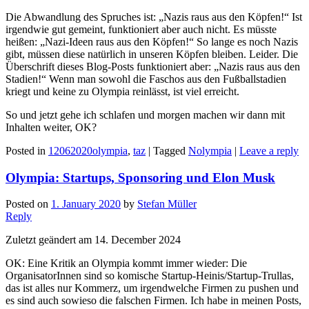
Die Abwandlung des Spruches ist: „Nazis raus aus den Köpfen!“ Ist
irgendwie gut gemeint, funktioniert aber auch nicht. Es müsste
heißen: „Nazi-Ideen raus aus den Köpfen!“ So lange es noch Nazis
gibt, müssen diese natürlich in unseren Köpfen bleiben. Leider. Die
Überschrift dieses Blog-Posts funktioniert aber: „Nazis raus aus den
Stadien!“ Wenn man sowohl die Faschos aus den Fußballstadien
kriegt und keine zu Olympia reinlässt, ist viel erreicht.
So und jetzt gehe ich schlafen und morgen machen wir dann mit
Inhalten weiter, OK?
Posted in
12062020olympia
,
taz
|
Tagged
Nolympia
|
Leave a reply
Olympia: Startups, Sponsoring und Elon Musk
Posted on
1. January 2020
by
Stefan Müller
Reply
Zuletzt geändert am 14. December 2024
OK: Eine Kritik an Olympia kommt immer wieder: Die
OrganisatorInnen sind so komische Startup-Heinis/Startup-Trullas,
das ist alles nur Kommerz, um irgendwelche Firmen zu pushen und
es sind auch sowieso die falschen Firmen. Ich habe in meinen Posts,