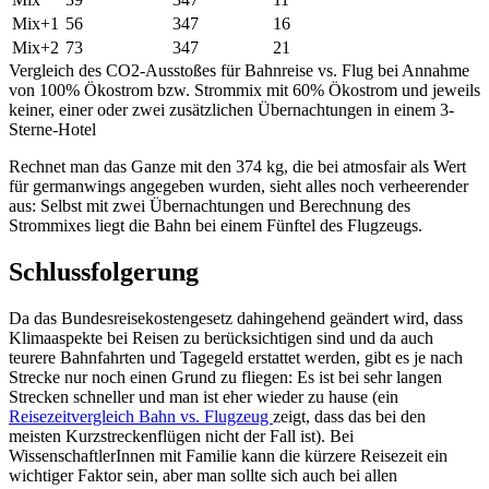
Mix+1
56
347
16
Mix+2
73
347
21
Vergleich des CO2-Ausstoßes für Bahnreise vs. Flug bei Annahme
von 100% Ökostrom bzw. Strommix mit 60% Ökostrom und jeweils
keiner, einer oder zwei zusätzlichen Übernachtungen in einem 3-
Sterne-Hotel
Rechnet man das Ganze mit den 374 kg, die bei atmosfair als Wert
für germanwings angegeben wurden, sieht alles noch verheerender
aus: Selbst mit zwei Übernachtungen und Berechnung des
Strommixes liegt die Bahn bei einem Fünftel des Flugzeugs.
Schlussfolgerung
Da das Bundesreisekostengesetz dahingehend geändert wird, dass
Klimaaspekte bei Reisen zu berücksichtigen sind und da auch
teurere Bahnfahrten und Tagegeld erstattet werden, gibt es je nach
Strecke nur noch einen Grund zu fliegen: Es ist bei sehr langen
Strecken schneller und man ist eher wieder zu hause (ein
Reisezeitvergleich Bahn vs. Flugzeug
zeigt, dass das bei den
meisten Kurzstreckenflügen nicht der Fall ist). Bei
WissenschaftlerInnen mit Familie kann die kürzere Reisezeit ein
wichtiger Faktor sein, aber man sollte sich auch bei allen