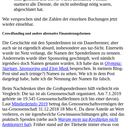
startnext alle Dienste, die nicht unbedingt nötig waren,
abgeschlatet hat.
Wie versprochen sind die Zahlen der einzelnen Buchungen jetzt
wieder einsehbar.
Crowdfunding und andere alternative Finanzierungsformen
Die Geschichte mit den SpenderInnen ist ein Dauerbrenner, aber
auch sie ist eigentlich absurd, insbesondere aus taz-Sicht. Einerseits
wurde im Netz verlangt, die Namen der SpenderInnen zu nennen.
Andererseits wurde über Sponsoring geschimpft, weil nämlich
irgendwo doch Namen genannt wurden. Ich habe das in
Olympia:
Startups, Sponsoring und Elon Musk
besprochen. In meinem Blog-
Post sind auch (einige?) Namen zu sehen. Wie ich in dem Post
dargelegt habe, halte ich die Nennung der Namen für falsch.
Beim Nachdenken über die GroßspenderInnen hilft vielleicht ein
Vergleich: Die taz ist als Genossenschaft organisiert. Am 7.1.2019
gehörte sie 19.545 GenossenschaftlerInnen (ich bin einer davon).
Laut
Mitgliederinfo 2019
betrug das Genossenschaftsvermögen der
taz-Genossenschaft 31.12.2018 18 Mio €. Da diese Anteile an Wert
verlieren, es nie irgendwelche Gewinnausschüttungen gibt, sind das
praktisch Spenden (siehe auch
Warum mein taz-Kreditplan nicht
funktioniert hat
). Früher stand auf der Titelseite immer etwas von