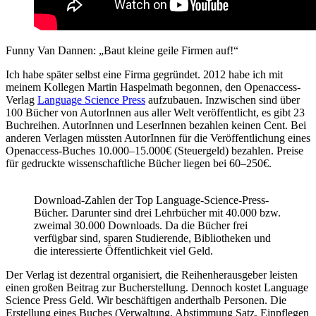
Funny Van Dannen: „Baut kleine geile Firmen auf!“
Ich habe später selbst eine Firma gegründet. 2012 habe ich mit
meinem Kollegen Martin Haspelmath begonnen, den Openaccess-
Verlag
Language Science Press
aufzubauen. Inzwischen sind über
100 Bücher von AutorInnen aus aller Welt veröffentlicht, es gibt 23
Buchreihen. AutorInnen und LeserInnen bezahlen keinen Cent. Bei
anderen Verlagen müssten AutorInnen für die Veröffentlichung eines
Openaccess-Buches 10.000–15.000€ (Steuergeld) bezahlen. Preise
für gedruckte wissenschaftliche Bücher liegen bei 60–250€.
Download-Zahlen der Top Language-Science-Press-
Bücher. Darunter sind drei Lehrbücher mit 40.000 bzw.
zweimal 30.000 Downloads. Da die Bücher frei
verfügbar sind, sparen Studierende, Bibliotheken und
die interessierte Öffentlichkeit viel Geld.
Der Verlag ist dezentral organisiert, die Reihenherausgeber leisten
einen großen Beitrag zur Bucherstellung. Dennoch kostet Language
Science Press Geld. Wir beschäftigen anderthalb Personen. Die
Erstellung eines Buches (Verwaltung, Abstimmung Satz, Einpflegen