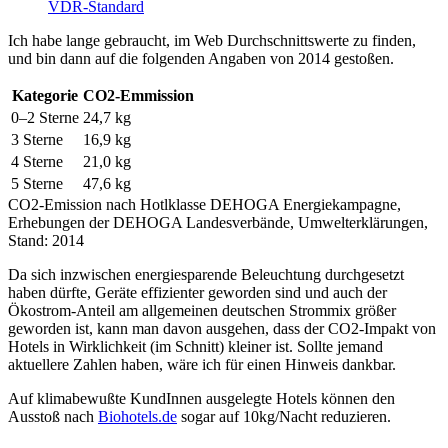
VDR-Standard
Ich habe lange gebraucht, im Web Durchschnittswerte zu finden,
und bin dann auf die folgenden Angaben von 2014 gestoßen.
Kategorie
CO2-Emmission
0–2 Sterne
24,7 kg
3 Sterne
16,9 kg
4 Sterne
21,0 kg
5 Sterne
47,6 kg
CO2-Emission nach Hotlklasse DEHOGA Energiekampagne,
Erhebungen der DEHOGA Landesverbände, Umwelterklärungen,
Stand: 2014
Da sich inzwischen energiesparende Beleuchtung durchgesetzt
haben dürfte, Geräte effizienter geworden sind und auch der
Ökostrom-Anteil am allgemeinen deutschen Strommix größer
geworden ist, kann man davon ausgehen, dass der CO2-Impakt von
Hotels in Wirklichkeit (im Schnitt) kleiner ist. Sollte jemand
aktuellere Zahlen haben, wäre ich für einen Hinweis dankbar.
Auf klimabewußte KundInnen ausgelegte Hotels können den
Ausstoß nach
Biohotels.de
sogar auf 10kg/Nacht reduzieren.