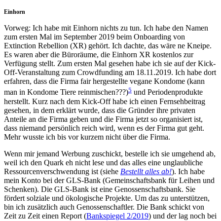
Einhorn
Vorweg: Ich habe mit Einhorn nichts zu tun. Ich habe den Namen
zum ersten Mal im September 2019 beim Onboarding von
Extinction Rebellion (XR) gehört. Ich dachte, das wäre ne Kneipe.
Es waren aber die Büroräume, die Einhorn XR kostenlos zur
Verfügung stellt. Zum ersten Mal gesehen habe ich sie auf der Kick-
Off-Veranstaltung zum Crowdfunding am 18.11.2019. Ich habe dort
erfahren, dass die Firma fair hergestellte vegane Kondome (kann
5
man in Kondome Tiere reinmischen???)
und Periodenprodukte
herstellt. Kurz nach dem Kick-Off habe ich einen Fernsehbeitrag
gesehen, in dem erklärt wurde, dass die Gründer ihre privaten
Anteile an die Firma geben und die Firma jetzt so organisiert ist,
dass niemand persönlich reich wird, wenn es der Firma gut geht.
Mehr wusste ich bis vor kurzem nicht über die Firma.
Wenn mir jemand Werbung zuschickt, bestelle ich sie umgehend ab,
weil ich den Quark eh nicht lese und das alles eine unglaubliche
Ressourcenverschwendung ist (siehe
Bestellt alles ab!
). Ich habe
mein Konto bei der GLS-Bank (Gemeinschaftsbank für Leihen und
Schenken). Die GLS-Bank ist eine Genossenschaftsbank. Sie
fördert solziale und ökologische Projekte. Um das zu unterstützen,
bin ich zusätzlich auch Genossenschaftler. Die Bank schickt von
Zeit zu Zeit einen Report (
Bankspiegel 2/2019
) und der lag noch bei