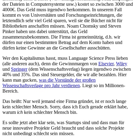
der Dateien in Computersysteme usw.) kostet so zwischen 3000 und
4000€. Das Geld muss irgendwo herkommen. In unserem Fall
kommt es von Universitäten und Forschungseinrichtungen, die
letztendlich sehr viel Geld sparen, weil sie die Bücher nicht für
Bibliotheken anschaffen müssen. Noam Chomsky und Steven
Pinker haben uns dabei unterstützt, das Geld
zusammenzubekommen. Die Firma ist gemeinnützig, d.h. wir
dürfen nur einen bestimmten Betrag auf dem Konto haben und
dürfen keine Gewinne an die Gesellschafter ausschütten.
Wer den Kapitalismus hasst, muss Language Science Press lieben
(alle anderen auch), denn die Gewinnmargen von
Elsevier
,
Wiley
und
Springer
(dem Wissenschaftsverlag) liegen irgendwo zwischen
40% und 35%. Das sind Steuergelder, die wir alle bezahlen. Hier
kann man gucken,
was die Vorstände der großen
Wissenschaftsverlage pro Jahr verdienen
. Liegt so im Millionen-
Bereich.
Das heißt: Nur weil jemand eine Firma gründet, ist er noch lange
kein schlechter Mensch. Sorry, dass ich Euch gerade erklärt habe,
warum
ich
kein schlechter Mensch bin.
Es sollte jetzt aber klar sein, was Startups sind und dass man für
neue innovative Projekte Geld braucht und dass solche Projekte
nicht unbedingt schlecht sein müssen.