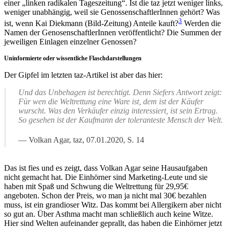
einer „linken radikalen Tageszeitung“. Ist die taz jetzt weniger links,
weniger unabhängig, weil sie GenossenschaftlerInnen gehört? Was
3
ist, wenn Kai Diekmann (Bild-Zeitung) Anteile kauft?
Werden die
Namen der GenosenschaftlerInnen veröffentlicht? Die Summen der
jeweiligen Einlagen einzelner Genossen?
Uninformierte oder wissentliche Flaschdarstellungen
Der Gipfel im letzten taz-Artikel ist aber das hier:
Und das Unbehagen ist berechtigt. Denn Siefers Antwort zeigt:
Für wen die Weltrettung eine Ware ist, dem ist der Käufer
wurscht. Was den Verkäufer einzig interessiert, ist sein Ertrag.
So gesehen ist der Kaufmann der toleranteste Mensch der Welt.
Volkan Agar, taz, 07.01.2020, S. 14
Das ist fies und es zeigt, dass Volkan Agar seine Hausaufgaben
nicht gemacht hat. Die Einhörner sind Marketing-Leute und sie
haben mit Spaß und Schwung die Weltrettung für 29,95€
angeboten. Schon der Preis, wo man ja nicht mal 30€ bezahlen
muss, ist ein grandioser Witz. Das kommt bei Allergikern aber nicht
so gut an. Über Asthma macht man schließlich auch keine Witze.
Hier sind Welten aufeinander geprallt, das haben die Einhörner jetzt