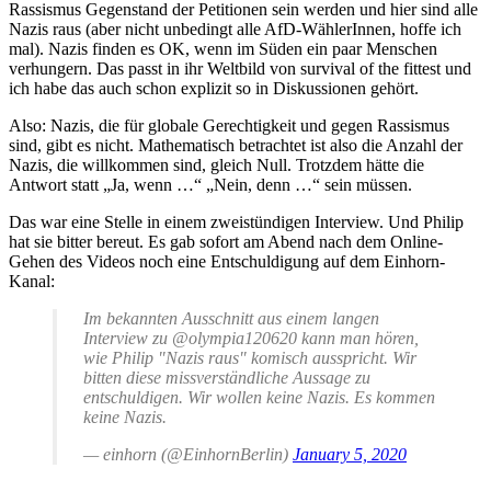
Rassismus Gegenstand der Petitionen sein werden und hier sind alle
Nazis raus (aber nicht unbedingt alle AfD-WählerInnen, hoffe ich
mal). Nazis finden es OK, wenn im Süden ein paar Menschen
verhungern. Das passt in ihr Weltbild von survival of the fittest und
ich habe das auch schon explizit so in Diskussionen gehört.
Also: Nazis, die für globale Gerechtigkeit und gegen Rassismus
sind, gibt es nicht. Mathematisch betrachtet ist also die Anzahl der
Nazis, die willkommen sind, gleich Null. Trotzdem hätte die
Antwort statt „Ja, wenn …“ „Nein, denn …“ sein müssen.
Das war eine Stelle in einem zweistündigen Interview. Und Philip
hat sie bitter bereut. Es gab sofort am Abend nach dem Online-
Gehen des Videos noch eine Entschuldigung auf dem Einhorn-
Kanal:
Im bekannten Ausschnitt aus einem langen
Interview zu @olympia120620 kann man hören,
wie Philip "Nazis raus" komisch ausspricht. Wir
bitten diese missverständliche Aussage zu
entschuldigen. Wir wollen keine Nazis. Es kommen
keine Nazis.
— einhorn (@EinhornBerlin)
January 5, 2020