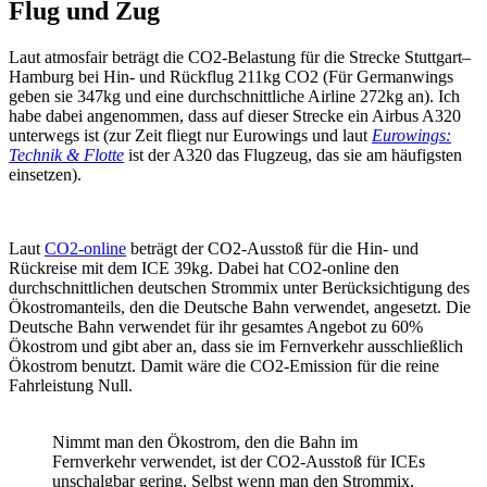
Flug und Zug
Laut atmosfair beträgt die CO2-Belastung für die Strecke Stuttgart–
Hamburg bei Hin- und Rückflug 211kg CO2 (Für Germanwings
geben sie 347kg und eine durchschnittliche Airline 272kg an). Ich
habe dabei angenommen, dass auf dieser Strecke ein Airbus A320
unterwegs ist (zur Zeit fliegt nur Eurowings und laut
Eurowings:
Technik & Flotte
ist der A320 das Flugzeug, das sie am häufigsten
einsetzen).
Laut
CO2-online
beträgt der CO2-Ausstoß für die Hin- und
Rückreise mit dem ICE 39kg. Dabei hat CO2-online den
durchschnittlichen deutschen Strommix unter Berücksichtigung des
Ökostromanteils, den die Deutsche Bahn verwendet, angesetzt. Die
Deutsche Bahn verwendet für ihr gesamtes Angebot zu 60%
Ökostrom und gibt aber an, dass sie im Fernverkehr ausschließlich
Ökostrom benutzt. Damit wäre die CO2-Emission für die reine
Fahrleistung Null.
Nimmt man den Ökostrom, den die Bahn im
Fernverkehr verwendet, ist der CO2-Ausstoß für ICEs
unschalgbar gering. Selbst wenn man den Strommix,