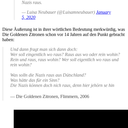
Nazis raus.
— Luisa Neubauer (@Luisamneubauer)
January
5, 2020
Diese Äußerung ist in ihrer wörtlichen Bedeutung merkwürdig, was
Die Goldenen Zitronen schon vor 14 Jahren auf den Punkt gebracht
haben:
Und dann fragt man sich dann doch:
Wer soll eingentlich wo raus? Raus aus wo oder rein wohin?
Rein und raus, raus wohin? Wer soll eigentlich wo raus und
rein wohin?
Was solln die Nazis raus aus Dütschland?
Was hätte das für ein Sinn?
Die Nazis können doch nich raus, denn hier jehörn se hin
Die Goldenen Zitronen, Flimmern, 2006