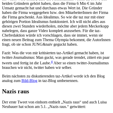
beiden Gründern gehört haben, dass die Firma 6 Mio € im Jahr
Umsatz gemacht hat und durchaus etwas Wert ist. Die Gründer
haben die Firma weggegeben bzw. den MitarbeiterInnen der Firma
die Firma geschenkt. Aus Idealimus. So wie die taz nur mit einer
gehörigen Portion Idealismus funktioniert. Ich will nicht alles aus
diesen zwei Stunden wiederholen, möchte aber jedem Meckerkopp
nahelegen, dass ganze Video komplett anzusehen. Für die taz-
Chefredaktion würde ich vorschlagen, dass sie immer, wenn sie
einen neuen Beitrag zum Thema Olympia bekommt, die AutorInnen
fragt, ob sie schon JUNG&naiv geguckt haben.
Fazit: Was die von mir kritisierten taz-Artikel gemacht haben, ist
twitter-Journalismus: Man guckt, was gerade trendet, zitiert ein paar
4
tweets und fertig ist die Laube.
Aber so einen twitter-Journalismus
brauchen wir nicht, twitter haben wir selber.
Beim nächsten zu diskutierenden taz-Artikel werde ich den Blog
analog zum
Bild-Blog
in taz-Blog umbenennen.
Nazis raus
Der erste Tweet von einhorn enthielt „Nazis raus“ und auch Luisa
Neubauer hat schon am 5.1. „Nazis raus.“ getwittert: