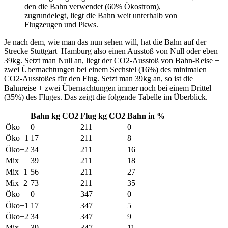
den die Bahn verwendet (60% Ökostrom),
zugrundelegt, liegt die Bahn weit unterhalb von
Flugzeugen und Pkws.
Je nach dem, wie man das nun sehen will, hat die Bahn auf der
Strecke Stuttgart–Hamburg also einen Ausstoß von Null oder eben
39kg. Setzt man Null an, liegt der CO2-Ausstoß von Bahn-Reise +
zwei Übernachtungen bei einem Sechstel (16%) des minimalen
CO2-Ausstoßes für den Flug. Setzt man 39kg an, so ist die
Bahnreise + zwei Übernachtungen immer noch bei einem Drittel
(35%) des Fluges. Das zeigt die folgende Tabelle im Überblick.
Bahn kg CO2
Flug kg CO2
Bahn in %
Öko
0
211
0
Öko+1
17
211
8
Öko+2
34
211
16
Mix
39
211
18
Mix+1
56
211
27
Mix+2
73
211
35
Öko
0
347
0
Öko+1
17
347
5
Öko+2
34
347
9
Mix
39
347
11