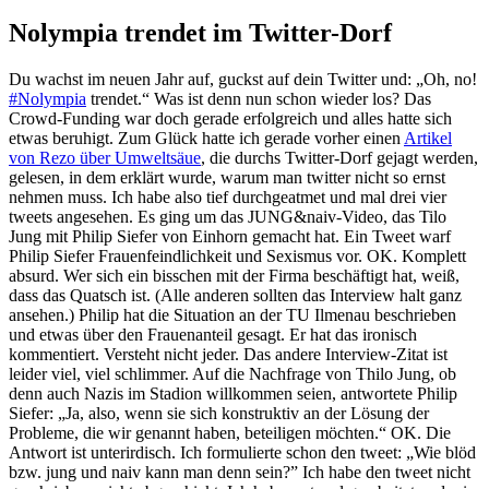
Nolympia trendet im Twitter-Dorf
Du wachst im neuen Jahr auf, guckst auf dein Twitter und: „Oh, no!
#Nolympia
trendet.“ Was ist denn nun schon wieder los? Das
Crowd-Funding war doch gerade erfolgreich und alles hatte sich
etwas beruhigt. Zum Glück hatte ich gerade vorher einen
Artikel
von Rezo über Umweltsäue
, die durchs Twitter-Dorf gejagt werden,
gelesen, in dem erklärt wurde, warum man twitter nicht so ernst
nehmen muss. Ich habe also tief durchgeatmet und mal drei vier
tweets angesehen. Es ging um das JUNG&naiv-Video, das Tilo
Jung mit Philip Siefer von Einhorn gemacht hat. Ein Tweet warf
Philip Siefer Frauenfeindlichkeit und Sexismus vor. OK. Komplett
absurd. Wer sich ein bisschen mit der Firma beschäftigt hat, weiß,
dass das Quatsch ist. (Alle anderen sollten das Interview halt ganz
ansehen.) Philip hat die Situation an der TU Ilmenau beschrieben
und etwas über den Frauenanteil gesagt. Er hat das ironisch
kommentiert. Versteht nicht jeder. Das andere Interview-Zitat ist
leider viel, viel schlimmer. Auf die Nachfrage von Thilo Jung, ob
denn auch Nazis im Stadion willkommen seien, antwortete Philip
Siefer: „Ja, also, wenn sie sich konstruktiv an der Lösung der
Probleme, die wir genannt haben, beteiligen möchten.“ OK. Die
Antwort ist unterirdisch. Ich formulierte schon den tweet: „Wie blöd
bzw. jung und naiv kann man denn sein?” Ich habe den tweet nicht