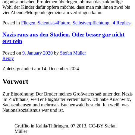
organisatorischen Problemen überlegen, ob man das zukünftige
Wohl der Kinder dafür opfern möchte, dass man mit ihnen zwei bis
vier Abende/Morgende gemeinsam verbringen kann.
Posted in
Fliegen
,
Scientists4Future
,
Selbstverpflichtung
|
4
Replies
Nazis raus aus den Stadien. Oder besser gar nicht
erst rein
Posted on
9. January 2020
by
Stefan Müller
Reply
Zuletzt geändert am 14. December 2024
Vorwort
Zur Einordnung: Der Bruder meines Großvaters saß unter den Nazis
im Zuchthaus, weil er Flugblätter verteilt hatte. Ich habe Auschwitz,
Sachsenhausen und mehrmals Buchenwald besucht. Ich weiß, was
Nationalsozialismus war und ist.
Graffito in Kahla/Thüringen, 07.2013, CC-BY Stefan
Müller