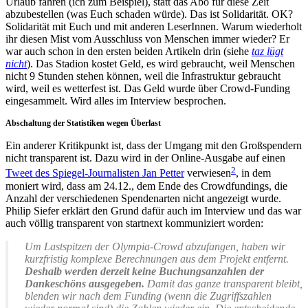
Urlaub fahren (ich zum Beispiel), statt das Abo für diese Zeit
abzubestellen (was Euch schaden würde). Das ist Solidarität. OK?
Solidarität mit Euch und mit anderen LeserInnen. Warum wiederholt
ihr diesen Mist vom Ausschluss von Menschen immer wieder? Er
war auch schon in den ersten beiden Artikeln drin (siehe
taz lügt
nicht
). Das Stadion kostet Geld, es wird gebraucht, weil Menschen
nicht 9 Stunden stehen können, weil die Infrastruktur gebraucht
wird, weil es wetterfest ist. Das Geld wurde über Crowd-Funding
eingesammelt. Wird alles im Interview besprochen.
Abschaltung der Statistiken wegen Überlast
Ein anderer Kritikpunkt ist, dass der Umgang mit den Großspendern
nicht transparent ist. Dazu wird in der Online-Ausgabe auf einen
2
Tweet des Spiegel-Journalisten Jan Petter
verwiesen
, in dem
moniert wird, dass am 24.12., dem Ende des Crowdfundings, die
Anzahl der verschiedenen Spendenarten nicht angezeigt wurde.
Philip Siefer erklärt den Grund dafür auch im Interview und das war
auch völlig transparent von startnext kommuniziert worden:
Um Lastspitzen der Olympia-Crowd abzufangen, haben wir
kurzfristig komplexe Berechnungen aus dem Projekt entfernt.
Deshalb werden derzeit keine Buchungsanzahlen der
Dankeschöns ausgegeben.
Damit das ganze transparent bleibt,
blenden wir nach dem Funding (wenn die Zugriffszahlen