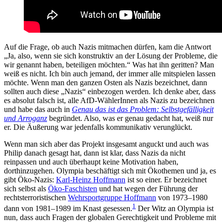
Auf die Frage, ob auch Nazis mitmachen dürfen, kam die Antwort
„Ja, also, wenn sie sich konstruktiv an der Lösung der Probleme, die
wir genannt haben, beteiligen möchten.“ Was hat ihn geritten? Man
weiß es nicht. Ich bin auch jemand, der immer alle mitspielen lassen
möchte. Wenn man den ganzen Osten als Nazis bezeichnet, dann
sollten auch diese „Nazis“ einbezogen werden. Ich denke aber, dass
es absolut falsch ist, alle AfD-WählerInnen als Nazis zu bezeichnen
und habe das auch in
Genau das ist das Problem: Selbstgefälligkeit
und Arroganz
begründet. Also, was er genau gedacht hat, weiß nur
er. Die Äußerung war jedenfalls kommunikativ verunglückt.
Wenn man sich aber das Projekt insgesamt anguckt und auch was
Philip danach gesagt hat, dann ist klar, dass Nazis da nicht
reinpassen und auch überhaupt keine Motivation haben,
dorthinzugehen. Olympia beschäftigt sich mit Ökothemen und ja, es
gibt Öko-Nazis:
Karl-Heinz Hoffmann
ist so einer. Er bezeichnet
sich selbst als
Öko-Faschisten
und hat wegen der Führung der
rechtsterroristischen
Wehrsportgruppe Hoffmann
von 1973–1980
1
dann von 1981–1989 im Knast gesessen.
Der Witz an Olympia ist
nun, dass auch Fragen der globalen Gerechtigkeit und Probleme mit