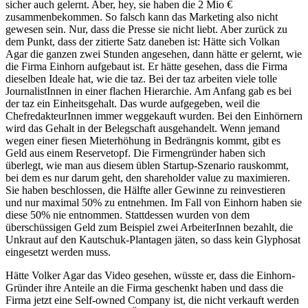
sicher auch gelernt. Aber, hey, sie haben die 2 Mio €
zusammenbekommen. So falsch kann das Marketing also nicht
gewesen sein. Nur, dass die Presse sie nicht liebt. Aber zurück zu
dem Punkt, dass der zitierte Satz daneben ist: Hätte sich Volkan
Agar die ganzen zwei Stunden angesehen, dann hätte er gelernt, wie
die Firma Einhorn aufgebaut ist. Er hätte gesehen, dass die Firma
dieselben Ideale hat, wie die taz. Bei der taz arbeiten viele tolle
JournalistInnen in einer flachen Hierarchie. Am Anfang gab es bei
der taz ein Einheitsgehalt. Das wurde aufgegeben, weil die
ChefredakteurInnen immer weggekauft wurden. Bei den Einhörnern
wird das Gehalt in der Belegschaft ausgehandelt. Wenn jemand
wegen einer fiesen Mieterhöhung in Bedrängnis kommt, gibt es
Geld aus einem Reservetopf. Die Firmengründer haben sich
überlegt, wie man aus diesem üblen Startup-Szenario rauskommt,
bei dem es nur darum geht, den shareholder value zu maximieren.
Sie haben beschlossen, die Hälfte aller Gewinne zu reinvestieren
und nur maximal 50% zu entnehmen. Im Fall von Einhorn haben sie
diese 50% nie entnommen. Stattdessen wurden von dem
überschüssigen Geld zum Beispiel zwei ArbeiterInnen bezahlt, die
Unkraut auf den Kautschuk-Plantagen jäten, so dass kein Glyphosat
eingesetzt werden muss.
Hätte Volker Agar das Video gesehen, wüsste er, dass die Einhorn-
Gründer ihre Anteile an die Firma geschenkt haben und dass die
Firma jetzt eine Self-owned Company ist, die nicht verkauft werden