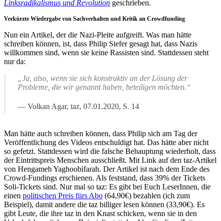
Linksradikalismus und Revolution
geschrieben.
Verkürzte Wiedergabe von Sachverhalten und Kritik an Crowdfunding
Nun ein Artikel, der die Nazi-Pleite aufgreift. Was man hätte
schreiben können, ist, dass Philip Siefer gesagt hat, dass Nazis
willkommen sind, wenn sie keine Rassisten sind. Stattdessen steht
nur da:
„Ja, also, wenn sie sich konstruktiv an der Lösung der
Probleme, die wir genannt haben, beteiligen möchten.“
Volkan Agar, taz, 07.01.2020, S. 14
Man hätte auch schreiben können, dass Philip sich am Tag der
Veröffentlichung des Videos entschuldigt hat. Das hätte aber nicht
so gefetzt. Stattdessen wird die falsche Behauptung wiederholt, dass
der Eintrittspreis Menschen ausschließt. Mit Link auf den taz-Artikel
von Hengameh Yaghoobifarah. Der Artikel ist nach dem Ende des
Crowd-Fundings erschienen. Als feststand, dass 39% der Tickets
Soli-Tickets sind. Nur mal so taz: Es gibt bei Euch LeserInnen, die
einen
politischen Preis fürs Abo
(64,90€) bezahlen (ich zum
Beispiel), damit andere die taz billiger lesen können (33,90€). Es
gibt Leute, die ihre taz in den Knast schicken, wenn sie in den