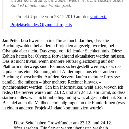
wieder normal sind) die Zahlen wieder ein. Die entscheidende
Zahl ist ohnehin das Fundingziel.
Projekt-Update vom 23.12.2019 auf der
startnext-
Projektseite des Olympia-Projekts
Jan Petter beschwert sich im Thread auch darüber, dass die
Buchungszahlen bei anderen Projekten angezeigt werden, bei
Olympia aber nicht. Das zeugt von fehlender Sachkenntnis. Diese
Zahlen hätten bei Olympia fortwährend aktualisiert werden müssen.
Das ist nicht trivial, wenn mehrere Nutzer gleichzeitig auf der
Plattform unterwegs sind: Es muss sichergestellt werden, dass das
Update aus einer Buchung nicht Änderungen aus einer anderen
Buchung überschreibt. Auf den Servern laufen mehrere Prozesse
parallel, die müssen – über mehrere Rechner hinweg –
synchronisiert werden. (Ich bin Informatiker, weiß also, wovon ich
rede.) Die Server waren am 23.12. und am 24.12. am Limit, so dass
startnext alles, was nicht unbedingt nötig war, abgeschaltet hat. Zum
Beispiel auch die Mailbenachrichtigungen an die FunderInnen (was
in einem anderen Projekt-Update kommuniziert wurde).
Diese Seite haben Crowdfunder am 23.12. und 24.12.
öfter gesehen. Die Server waren überlastet, weshalb