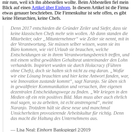
mir rum, weil ich ihn abbestellen wollte. Beim Abbestellen fiel mein
Blick auf einen
Artikel über Einhorn
. In diesem Artikel ist die Firma
etwas genauer beschrieben. Die Firmenkultur ist sehr offen, es gibt
keine Hierarchien, keine Chefs.
Denn 2017 entschieden die Gründer Zeiler und Siefer, dass sie
keine klassischen Chefs mehr sein wollen. Ab dann standen die
Mitarbeiter, oder „Mitunternehmer“ wie Zeiler sie nennt, mit in
der Verantwortung. Sie müssen selber wissen, wann sie ins
Büro kommen, wie viel Urlaub sie brauchen, welche
Entscheidungen sie in ihrem Verantwortungsbereich treffen, und
mit einem selbst gewählten Gehaltsrat untereinander den Lohn
verhandeln. Inspiriert wurden sie durch Holacracy (Führen
ohne Chefs), doch sie halten sich nicht zu eng daran. „Wofür
wir eine Lösung brauchten und hier keine Antwort fanden, war,
wie Innovation zustande kommt“, sagt Naranjo. Sie üben sich
in gewaltfreier Kommunikation und versuchen, ihre eigenen
dezentralen Entscheidungswege zu finden. „Wir kriegen in den
Medien oft ein rein positives Bild. Man muss aber auch ehrlich
mal sagen, so zu arbeiten, ist echt anstrengend“, meint
Naranjo. Trotzdem hält sie diese neue und manchmal
Unsicherheiten provozierende Arbeitskultur für richtig. Denn
das macht die Haltung des Unternehmens aus.
Lisa Neal:
Einhorn
Bankspiegel 2/2019