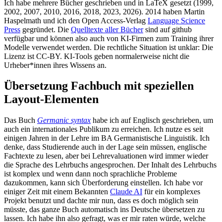
Ich habe mehrere Bücher geschrieben und in LaTeX gesetzt (1999,
2002, 2007, 2010, 2016, 2018, 2023, 2026). 2014 haben Martin
Haspelmath und ich den Open Access-Verlag
Language Science
Press
gegründet. Die
Quelltexte aller Bücher
sind auf github
verfügbar und können also auch von KI-Firmen zum Training ihrer
Modelle verwendet werden. Die rechtliche Situation ist unklar: Die
Lizenz ist CC-BY. KI-Tools geben normalerweise nicht die
Urheber*innen ihres Wissens an.
Übersetzung Fachbuch mit speziellen
Layout-Elementen
Das Buch
Germanic syntax
habe ich auf Englisch geschrieben, um
auch ein internationales Publikum zu erreichen. Ich nutze es seit
einigen Jahren in der Lehre im BA Germanistische Linguistik. Ich
denke, dass Studierende auch in der Lage sein müssen, englische
Fachtexte zu lesen, aber bei Lehrevaluationen wird immer wieder
die Sprache des Lehrbuchs angesprochen. Der Inhalt des Lehrbuchs
ist komplex und wenn dann noch sprachliche Probleme
dazukommen, kann sich Überforderung einstellen. Ich habe vor
einiger Zeit mit einem Bekannten
Claude AI
für ein komplexes
Projekt benutzt und dachte mir nun, dass es doch möglich sein
müsste, das ganze Buch automatisch ins Deutsche übersetzen zu
lassen. Ich habe ihn also gefragt, was er mir raten würde, welche