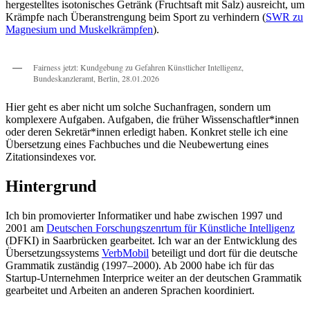
hergestelltes isotonisches Getränk (Fruchtsaft mit Salz) ausreicht, um
Krämpfe nach Überanstrengung beim Sport zu verhindern (
SWR zu
Magnesium und Muskelkrämpfen
).
Fairness jetzt: Kundgebung zu Gefahren Künstlicher Intelligenz,
Bundeskanzleramt, Berlin, 28.01.2026
Hier geht es aber nicht um solche Suchanfragen, sondern um
komplexere Aufgaben. Aufgaben, die früher Wissenschaftler*innen
oder deren Sekretär*innen erledigt haben. Konkret stelle ich eine
Übersetzung eines Fachbuches und die Neubewertung eines
Zitationsindexes vor.
Hintergrund
Ich bin promovierter Informatiker und habe zwischen 1997 und
2001 am
Deutschen Forschungszenrtum für Künstliche Intelligenz
(DFKI) in Saarbrücken gearbeitet. Ich war an der Entwicklung des
Übersetzungssystems
VerbMobil
beteiligt und dort für die deutsche
Grammatik zuständig (1997–2000). Ab 2000 habe ich für das
Startup-Unternehmen Interprice weiter an der deutschen Grammatik
gearbeitet und Arbeiten an anderen Sprachen koordiniert.