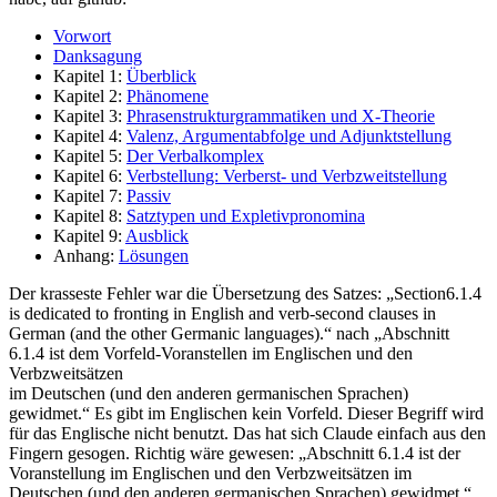
Vorwort
Danksagung
Kapitel 1:
Überblick
Kapitel 2:
Phänomene
Kapitel 3:
Phrasenstrukturgrammatiken und X-Theorie
Kapitel 4:
Valenz, Argumentabfolge und Adjunktstellung
Kapitel 5:
Der Verbalkomplex
Kapitel 6:
Verbstellung: Verberst- und Verbzweitstellung
Kapitel 7:
Passiv
Kapitel 8:
Satztypen und Expletivpronomina
Kapitel 9:
Ausblick
Anhang:
Lösungen
Der krasseste Fehler war die Übersetzung des Satzes: „Section6.1.4
is dedicated to fronting in English and verb-second clauses in
German (and the other Germanic languages).“ nach „Abschnitt
6.1.4 ist dem Vorfeld-Voranstellen im Englischen und den
Verbzweitsätzen
im Deutschen (und den anderen germanischen Sprachen)
gewidmet.“ Es gibt im Englischen kein Vorfeld. Dieser Begriff wird
für das Englische nicht benutzt. Das hat sich Claude einfach aus den
Fingern gesogen. Richtig wäre gewesen: „Abschnitt 6.1.4 ist der
Voranstellung im Englischen und den Verbzweitsätzen im
Deutschen (und den anderen germanischen Sprachen) gewidmet.“