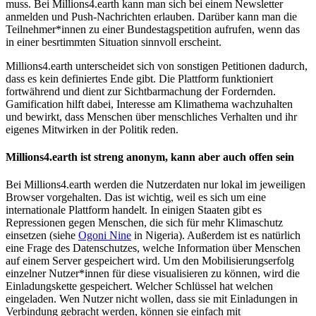
muss. Bei Millions4.earth kann man sich bei einem Newsletter
anmelden und Push-Nachrichten erlauben. Darüber kann man die
Teilnehmer*innen zu einer Bundestagspetition aufrufen, wenn das
in einer besrtimmten Situation sinnvoll erscheint.
Millions4.earth unterscheidet sich von sonstigen Petitionen dadurch,
dass es kein definiertes Ende gibt. Die Plattform funktioniert
fortwährend und dient zur Sichtbarmachung der Fordernden.
Gamification hilft dabei, Interesse am Klimathema wachzuhalten
und bewirkt, dass Menschen über menschliches Verhalten und ihr
eigenes Mitwirken in der Politik reden.
Millions4.earth ist streng anonym, kann aber auch offen sein
Bei Millions4.earth werden die Nutzerdaten nur lokal im jeweiligen
Browser vorgehalten. Das ist wichtig, weil es sich um eine
internationale Plattform handelt. In einigen Staaten gibt es
Repressionen gegen Menschen, die sich für mehr Klimaschutz
einsetzen (siehe
Ogoni Nine
in Nigeria). Außerdem ist es natürlich
eine Frage des Datenschutzes, welche Information über Menschen
auf einem Server gespeichert wird. Um den Mobilisierungserfolg
einzelner Nutzer*innen für diese visualisieren zu können, wird die
Einladungskette gespeichert. Welcher Schlüssel hat welchen
eingeladen. Wen Nutzer nicht wollen, dass sie mit Einladungen in
Verbindung gebracht werden, können sie einfach mit