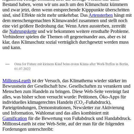
Bestand haben, wenn wir uns auch um den Klimaschutz kümmern
und zwar jetzt, denn wenn entsprechende Kipppunkte überschritten
sind, sind Effekte nicht mehr umkehrbar. Das
Artensterben
hängt mit
dem menschengemachten Klimawandel zusammen und stellt noch
eine viel größere Bedrohung dar. Wenn Arten aussterben, zerreißt
die
Nahrungskette
und wir bekommen weitere ernsthafte Probleme.
Verhinderer spielen die Themen oft gegeneinander aus, aber es ist
klar, dass Klimaschutz sozial verträglich durchgesetzt werden muss
und kann.
Oma for Future mit kleinem Kind beim ersten Klima after Work-Treffen in Berlin,
01.07.2022
Millions4.earth
ist der Versuch, das Klimathema wieder stärker im
Bewusstsein der Gesellschaft bzw. Gesellschaften zu verankern und
Menschen zum Handeln zu bringen. Diese Web-Seite vereinigt fast
alles, was bisher schon versucht wurde: Petitionen, Öko-Apps für
individuelles klimagerechtes Handeln (CO₂-Fußabdruck),
Parteigründungen, Demonstrationen, Newsletter zur Aktivierung
und Information, Wahlomat und das alles kombiniert mit
Gamification
für die Bewertung von Fußabdruck und Handabdruck.
Millions4.earth ist eine Web-Seite, auf der man für die folgenden
Forderungen unterschreibt: