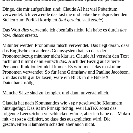
Dinge, die mir aufgefallen sind: Claude AI hat viel Präteritum
verwendet. Ich verwende das fast nie und habe die entsprechenden
Stellen zum Perfekt korrigiert (
hat gezeigt
, statt
zeigte
).
Das Wort
dies
verwende ich ebenfalls nicht. Ich habe es durch
das
bzw.
dieses
ersetzt.
Mitunter werden Pronomina falsch verwendet. Das liegt daran, dass
das Englische ein anderes Genussystem hat, so dass der
Pronomenbezug mitunter nicht klar ist. Claude AI versteht den Text
nicht und nimmt dann einfach
das
. Auch der Bezug auf zitierte
Personen funktioniert nicht immer. Es wird meist das maskuline
Pronomen verwendet. So für Jane Grimshaw und Pauline Jacobson.
Um das richtig aufzulösen, wäre ein Blick in die BibTeX-
Datenbank nötig.
Manche Sätze sind zu komplex und dann unverständlich.
Claudia hat nach Kommandos wie
geschweifte Klammern
\spr
hinzugefügt. Das ist im Prinzip richtig, weil LaTeX sonst das
folgende Leerzeichen verschlucken würde, aber ich habe das Makro
mit
definiert, so dass das ausgeglichen wird. Die
\xspace
geschweiften Klammern schaden aber auch nicht.