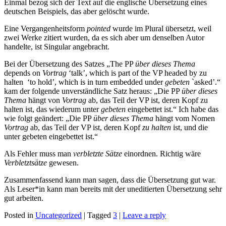
Einmal bezog sich der Text auf die englische Übersetzung eines
deutschen Beispiels, das aber gelöscht wurde.
Eine Vergangenheitsform
pointed
wurde im Plural übersetzt, weil
zwei Werke zitiert wurden, da es sich aber um denselben Autor
handelte, ist Singular angebracht.
Bei der Übersetzung des Satzes „The PP
über dieses Thema
depends on
Vortrag
‘talk’, which is part of the VP headed by zu
halten
‘to hold’, which is in turn embedded under
gebeten
`asked’.“
kam der folgende unverständliche Satz heraus: „Die PP
über dieses
Thema
hängt von
Vortrag
ab, das Teil der VP ist, deren Kopf zu
halten ist, das wiederum unter
gebeten
eingebettet ist.“ Ich habe das
wie folgt geändert: „Die PP
über dieses Thema
hängt vom Nomen
Vortrag
ab, das Teil der VP ist, deren Kopf
zu halten
ist, und die
unter gebeten eingebettet ist.“
Als Fehler muss man
verbletzte Sätze
einordnen. Richtig wäre
Verbletztsätze
gewesen.
Zusammenfassend kann man sagen, dass die Übersetzung gut war.
Als Leser*in kann man bereits mit der uneditierten Übersetzung sehr
gut arbeiten.
Posted in
Uncategorized
|
Tagged
3
|
Leave a reply