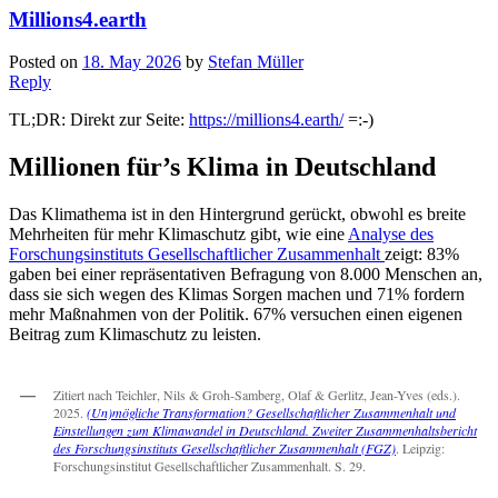
Millions4.earth
Posted on
18. May 2026
by
Stefan Müller
Reply
TL;DR: Direkt zur Seite:
https://millions4.earth/
=:-)
Millionen für’s Klima in Deutschland
Das Klimathema ist in den Hintergrund gerückt, obwohl es breite
Mehrheiten für mehr Klimaschutz gibt, wie eine
Analyse des
Forschungsinstituts Gesellschaftlicher Zusammenhalt
zeigt: 83%
gaben bei einer repräsentativen Befragung von 8.000 Menschen an,
dass sie sich wegen des Klimas Sorgen machen und 71% fordern
mehr Maßnahmen von der Politik. 67% versuchen einen eigenen
Beitrag zum Klimaschutz zu leisten.
Zitiert nach Teichler, Nils & Groh-Samberg, Olaf & Gerlitz, Jean-Yves (eds.).
2025.
(Un)mögliche Transformation? Gesellschaftlicher Zusammenhalt und
Einstellungen zum Klimawandel in Deutschland. Zweiter Zusammenhaltsbericht
des Forschungsinstituts Gesellschaftlicher Zusammenhalt (FGZ)
. Leipzig:
Forschungsinstitut Gesellschaftlicher Zusammenhalt. S. 29.