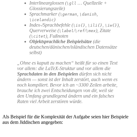
Interlinearglossen (
… Quellzeile +
\gll
Glossierungszeile)
Sprachmarker (
,
,
\german
\danish
)
\icelandic
Index-/Sprachbefehle (
,
,
),
\is{}
\ili{}
\iw{}
Querverweise (
/
/
), Zitate
\label
\ref
\mex
(
), Fußnoten
\citet
Objektsprachliche Beispielsätze
(die
deutschen/dänischen/isländischen Datensätze
selbst)
„Ohne es kaputt zu machen“ heißt für so einen Text
vor allem: die LaTeX-Struktur und vor allem die
Sprachdaten in den Beispielen
dürfen sich nicht
ändern — sonst ist der Inhalt zerstört, auch wenn es
noch kompiliert. Bevor ich an ~3300 Zeilen arbeite,
brauche ich zwei Entscheidungen von dir, weil sie
den Umfang grundlegend ändern und ein falsches
Raten viel Arbeit zerstören würde.
Als Beispiel für die Komplexität der Aufgabe seien hier Beispiele
aus dem Jiddischen angegeben: