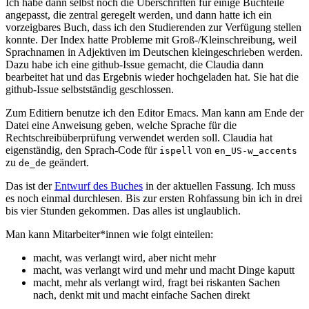
Ich habe dann selbst noch die Überschriften für einige Buchteile
angepasst, die zentral geregelt werden, und dann hatte ich ein
vorzeigbares Buch, dass ich den Studierenden zur Verfügung stellen
konnte. Der Index hatte Probleme mit Groß-/Kleinschreibung, weil
Sprachnamen in Adjektiven im Deutschen kleingeschrieben werden.
Dazu habe ich eine github-Issue gemacht, die Claudia dann
bearbeitet hat und das Ergebnis wieder hochgeladen hat. Sie hat die
github-Issue selbstständig geschlossen.
Zum Editiern benutze ich den Editor Emacs. Man kann am Ende der
Datei eine Anweisung geben, welche Sprache für die
Rechtschreibüberprüfung verwendet werden soll. Claudia hat
eigenständig, den Sprach-Code für
von
ispell
en_US-w_accents
zu
geändert.
de_de
Das ist der
Entwurf des Buches
in der aktuellen Fassung. Ich muss
es noch einmal durchlesen. Bis zur ersten Rohfassung bin ich in drei
bis vier Stunden gekommen. Das alles ist unglaublich.
Man kann Mitarbeiter*innen wie folgt einteilen:
macht, was verlangt wird, aber nicht mehr
macht, was verlangt wird und mehr und macht Dinge kaputt
macht, mehr als verlangt wird, fragt bei riskanten Sachen
nach, denkt mit und macht einfache Sachen direkt