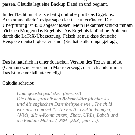
passen. Claudia legt eine Backup-Datei an und beginnt.
In der Nacht um 4 ist sie fertig und überprüft das Ergebnis.
Auskommentierte Textpassagen lässt sie unverändert. Die
Überprüfung ist 4:30 abgeschlossen. Mein Bekannter schickt mir am
nächsten Morgen das Ergebnis. Das Ergebnis läuft ohne Probleme
durch die LaTeX-Übersetzung. Falsch ist nur, dass deutsche
Beispiele deutsch glossiert sind. (Sie hatte allerdings gefragt.)
Das ist natürlich in einer deutschen Version des Textes unnötig.
(German) wird von einem Makro erzeugt, dass ich ändern muss.
Das ist in einer Minute erledigt.
Caludia schreibt:
Unangetastet geblieben (bewusst)
Die objektsprachlichen
Beispielsätze
(dt./dän./isl.
und
die englischen Datenbeispiele wie
„The child
was given a novel.”
),
/
-Abbildungen,
forest
tikz
AVMs, alle
-Kommentare, Zitate, URLs, Labels und
%
die Feature-Makros (
,
,
…).
\NOM
\AUX
\spr