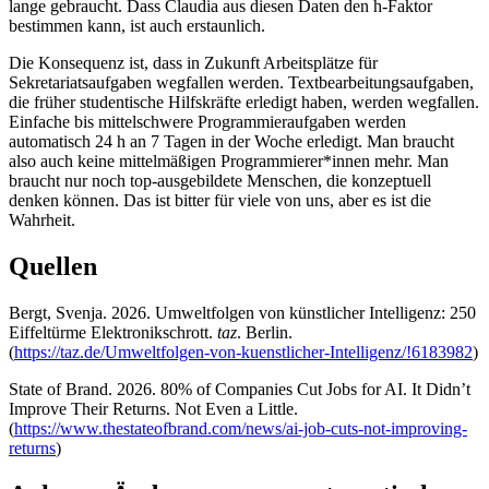
lange gebraucht. Dass Claudia aus diesen Daten den h-Faktor
bestimmen kann, ist auch erstaunlich.
Die Konsequenz ist, dass in Zukunft Arbeitsplätze für
Sekretariatsaufgaben wegfallen werden. Textbearbeitungsaufgaben,
die früher studentische Hilfskräfte erledigt haben, werden wegfallen.
Einfache bis mittelschwere Programmieraufgaben werden
automatisch 24 h an 7 Tagen in der Woche erledigt. Man braucht
also auch keine mittelmäßigen Programmierer*innen mehr. Man
braucht nur noch top-ausgebildete Menschen, die konzeptuell
denken können. Das ist bitter für viele von uns, aber es ist die
Wahrheit.
Quellen
Bergt, Svenja. 2026. Umweltfolgen von künstlicher Intelligenz: 250
Eiffeltürme Elektronikschrott.
taz
. Berlin.
(
https://taz.de/Umweltfolgen-von-kuenstlicher-Intelligenz/!6183982
)
State of Brand. 2026. 80% of Companies Cut Jobs for AI. It Didn’t
Improve Their Returns. Not Even a Little.
(
https://www.thestateofbrand.com/news/ai-job-cuts-not-improving-
returns
)