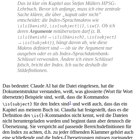
Das ist klar ein Kapitel aus Stefan Müllers HPSG-
Lehrbuch. Bevor ich anfange, muss ich eine zentrale
Sache klären, die über „kaputt oder nicht”
entscheidet: die Index-/Sprachmakros wie
,
,
. Ob ich
\ili{Danish}
\is{subject|(}
\iw{}
deren
Argumente
mitübersetzen darf (z. B.
→
,
\ili{Danish}
\ili{Dänisch}
\is{subject}
→
), hängt davon ab, wie diese
\is{Subjekt}
Makros definiert sind — ob sie ihr Argument nur
ausgeben oder es als Index-/Sprachdatenbank-
Schlüssel verwenden. Ändere ich einen Schlüssel
falsch, bricht der Index. Ich suche deshalb die
Stildefinitionen.
Das bedeutet: Claude AI hat die Datei eingelesen, hat die
Dokumentstruktur verstanden, weiß, was glossierte (Wort für Wort
übersetzte) Beispiele sind, weiß, dass die Kommandos
1
für den Index sind
und weiß auch, dass das ein
\is{subject}
Kapitel aus meinem Buch ist. Claudia hat festgestellt, dass es die
Definition des
-Kommandos nicht kennt, weil die Dateien
\is{}
nicht heruntergeladen wurden und beginnt dann aber dennoch die
Übersetzung. Sie verspricht auf passende Bereichsdefinitionen für
den Index zu achten, d.h. zu jeder öffnenden Klammer gehört auch
eine schließende und die Index-Übersetzungen müssen zueinander