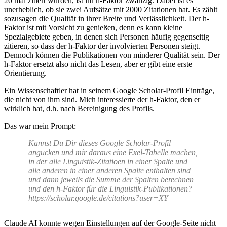
20 mal zitiert wurden, ist ihr h-Faktor zwanzig. Dabei ist es
unerheblich, ob sie zwei Aufsätze mit 2000 Zitationen hat. Es zählt
sozusagen die Qualität in ihrer Breite und Verlässlichkeit. Der h-
Faktor ist mit Vorsicht zu genießen, denn es kann kleine
Spezialgebiete geben, in denen sich Personen häufig gegenseitig
zitieren, so dass der h-Faktor der involvierten Personen steigt.
Dennoch können die Publikationen von minderer Qualität sein. Der
h-Faktor ersetzt also nicht das Lesen, aber er gibt eine erste
Orientierung.
Ein Wissenschaftler hat in seinem Google Scholar-Profil Einträge,
die nicht von ihm sind. Mich interessierte der h-Faktor, den er
wirklich hat, d.h. nach Bereinigung des Profils.
Das war mein Prompt:
Kannst Du Dir dieses Google Scholar-Profil
angucken und mir daraus eine Exel-Tabelle machen,
in der alle Linguistik-Zitatioen in einer Spalte und
alle anderen in einer anderen Spalte enthalten sind
und dann jeweils die Summe der Spalten berechnen
und den h-Faktor für die Linguistik-Publikationen?
https://scholar.google.de/citations?user=XY
Claude AI konnte wegen Einstellungen auf der Google-Seite nicht