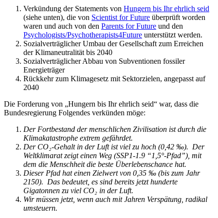
Verkündung der Statements von
Hungern bis Ihr ehrlich seid
(siehe unten), die von
Scientist for Future
überprüft worden
waren und auch von den
Parents for Future
und den
Psychologists/Psychotherapists4Future
unterstützt werden.
Sozialverträglicher Umbau der Gesellschaft zum Erreichen
der Klimaneutralität bis 2040
Sozialverträglicher Abbau von Subventionen fossiler
Energieträger
Rückkehr zum Klimagesetz mit Sektorzielen, angepasst auf
2040
Die Forderung von „Hungern bis Ihr ehrlich seid“ war, dass die
Bundesregierung Folgendes verkünden möge:
Der Fortbestand der menschlichen Zivilisation ist durch die
Klimakatastrophe extrem gefährdet.
Der CO₂-Gehalt in der Luft ist viel zu hoch (0,42 ‰). Der
Weltklimarat zeigt einen Weg (SSP1-1.9 “1,5°-Pfad”), mit
dem die Menschheit die beste Überlebenschance hat.
Dieser Pfad hat einen Zielwert von 0,35 ‰ (bis zum Jahr
2150). Das bedeutet, es sind bereits jetzt hunderte
Gigatonnen zu viel CO₂ in der Luft.
Wir müssen jetzt, wenn auch mit Jahren Verspätung, radikal
umsteuern.