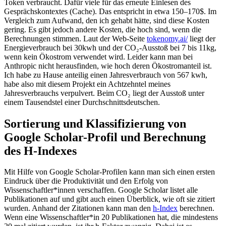
Token verbraucht. Dafür viele für das erneute Einlesen des
Gesprächskontextes (Cache). Das entspricht in etwa 150–170$. Im
Vergleich zum Aufwand, den ich gehabt hätte, sind diese Kosten
gering. Es gibt jedoch andere Kosten, die hoch sind, wenn die
Berechnungen stimmen. Laut der Web-Seite
tokenomy.ai/
liegt der
Energieverbrauch bei 30kwh und der CO₂-Ausstoß bei 7 bis 11kg,
wenn kein Ökostrom verwendet wird. Leider kann man bei
Anthropic nicht herausfinden, wie hoch deren Ökostromanteil ist.
Ich habe zu Hause anteilig einen Jahresverbrauch von 567 kwh,
habe also mit diesem Projekt ein Achtzehntel meines
Jahresverbrauchs verpulvert. Beim CO₂ liegt der Ausstoß unter
einem Tausendstel einer Durchschnittsdeutschen.
Sortierung und Klassifizierung von
Google Scholar-Profil und Berechnung
des H-Indexes
Mit Hilfe von Google Scholar-Profilen kann man sich einen ersten
Eindruck über die Produktivität und den Erfolg von
Wissenschaftler*innen verschaffen. Google Scholar listet alle
Publikationen auf und gibt auch einen Überblick, wie oft sie zitiert
wurden. Anhand der Zitationen kann man den
h-Index
berechnen.
Wenn eine Wissenschaftler*in 20 Publikationen hat, die mindestens