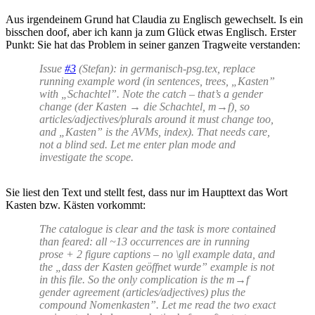
Aus irgendeinem Grund hat Claudia zu Englisch gewechselt. Is ein
bisschen doof, aber ich kann ja zum Glück etwas Englisch. Erster
Punkt: Sie hat das Problem in seiner ganzen Tragweite verstanden:
Issue
#3
(Stefan): in germanisch-psg.tex, replace
running example word (in sentences, trees, „Kasten”
with „Schachtel”. Note the catch – that’s a gender
change (der Kasten → die Schachtel, m→f), so
articles/adjectives/plurals around it must change too,
and „Kasten” is the AVMs, index). That needs care,
not a blind sed. Let me enter plan mode and
investigate the scope.
Sie liest den Text und stellt fest, dass nur im Haupttext das Wort
Kasten bzw. Kästen vorkommt:
The catalogue is clear and the task is more contained
than feared: all ~13 occurrences are in running
prose + 2 figure captions – no \gll example data, and
the „dass der Kasten geöffnet wurde” example is not
in this file. So the only complication is the m→f
gender agreement (articles/adjectives) plus the
compound Nomenkasten”. Let me read the two exact