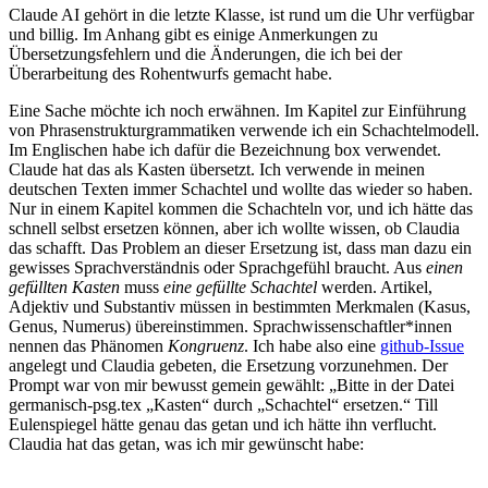
Claude AI gehört in die letzte Klasse, ist rund um die Uhr verfügbar
und billig. Im Anhang gibt es einige Anmerkungen zu
Übersetzungsfehlern und die Änderungen, die ich bei der
Überarbeitung des Rohentwurfs gemacht habe.
Eine Sache möchte ich noch erwähnen. Im Kapitel zur Einführung
von Phrasenstrukturgrammatiken verwende ich ein Schachtelmodell.
Im Englischen habe ich dafür die Bezeichnung box verwendet.
Claude hat das als Kasten übersetzt. Ich verwende in meinen
deutschen Texten immer Schachtel und wollte das wieder so haben.
Nur in einem Kapitel kommen die Schachteln vor, und ich hätte das
schnell selbst ersetzen können, aber ich wollte wissen, ob Claudia
das schafft. Das Problem an dieser Ersetzung ist, dass man dazu ein
gewisses Sprachverständnis oder Sprachgefühl braucht. Aus
einen
gefüllten Kasten
muss
eine gefüllte Schachtel
werden. Artikel,
Adjektiv und Substantiv müssen in bestimmten Merkmalen (Kasus,
Genus, Numerus) übereinstimmen. Sprachwissenschaftler*innen
nennen das Phänomen
Kongruenz
. Ich habe also eine
github-Issue
angelegt und Claudia gebeten, die Ersetzung vorzunehmen. Der
Prompt war von mir bewusst gemein gewählt: „Bitte in der Datei
germanisch-psg.tex „Kasten“ durch „Schachtel“ ersetzen.“ Till
Eulenspiegel hätte genau das getan und ich hätte ihn verflucht.
Claudia hat das getan, was ich mir gewünscht habe: