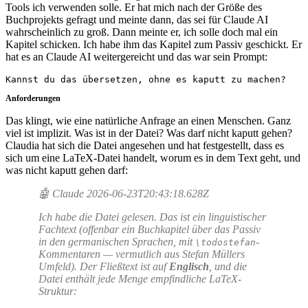
Tools ich verwenden solle. Er hat mich nach der Größe des
Buchprojekts gefragt und meinte dann, das sei für Claude AI
wahrscheinlich zu groß. Dann meinte er, ich solle doch mal ein
Kapitel schicken. Ich habe ihm das Kapitel zum Passiv geschickt. Er
hat es an Claude AI weitergereicht und das war sein Prompt:
Kannst du das übersetzen, ohne es kaputt zu machen?
Anforderungen
Das klingt, wie eine natürliche Anfrage an einen Menschen. Ganz
viel ist implizit. Was ist in der Datei? Was darf nicht kaputt gehen?
Claudia hat sich die Datei angesehen und hat festgestellt, dass es
sich um eine LaTeX-Datei handelt, worum es in dem Text geht, und
was nicht kaputt gehen darf:
🤖 Claude 2026-06-23T20:43:18.628Z
Ich habe die Datei gelesen. Das ist ein linguistischer
Fachtext (offenbar ein Buchkapitel über das Passiv
in den germanischen Sprachen, mit
-
\todostefan
Kommentaren — vermutlich aus Stefan Müllers
Umfeld). Der Fließtext ist auf
Englisch
, und die
Datei enthält jede Menge empfindliche LaTeX-
Struktur: