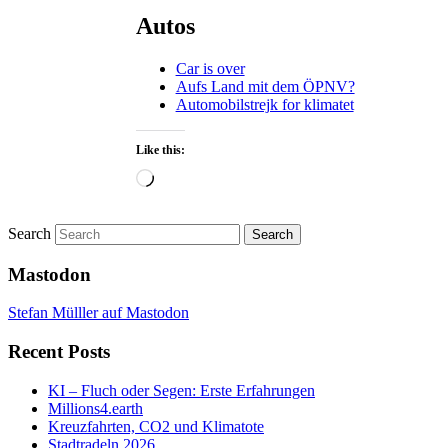
Autos
Car is over
Aufs Land mit dem ÖPNV?
Automobilstrejk for klimatet
Like this:
Loading…
Search
Mastodon
Stefan Mülller auf Mastodon
Recent Posts
KI – Fluch oder Segen: Erste Erfahrungen
Millions4.earth
Kreuzfahrten, CO2 und Klimatote
Stadtradeln 2026