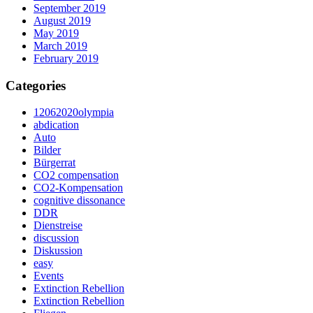
September 2019
August 2019
May 2019
March 2019
February 2019
Categories
12062020olympia
abdication
Auto
Bilder
Bürgerrat
CO2 compensation
CO2-Kompensation
cognitive dissonance
DDR
Dienstreise
discussion
Diskussion
easy
Events
Extinction Rebellion
Extinction Rebellion