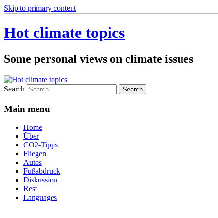
Skip to primary content
Hot climate topics
Some personal views on climate issues
Search
Main menu
Home
Über
CO2-Tipps
Fliegen
Autos
Fußabdruck
Diskussion
Rest
Languages