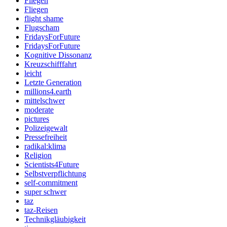
Fliegen
Fliegen
flight shame
Flugscham
FridaysForFuture
FridaysForFuture
Kognitive Dissonanz
Kreuzschifffahrt
leicht
Letzte Generation
millions4.earth
mittelschwer
moderate
pictures
Polizeigewalt
Pressefreiheit
radikal:klima
Religion
Scientists4Future
Selbstverpflichtung
self-commitment
super schwer
taz
taz-Reisen
Technikgläubigkeit