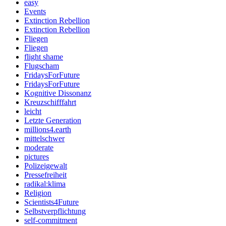
easy
Events
Extinction Rebellion
Extinction Rebellion
Fliegen
Fliegen
flight shame
Flugscham
FridaysForFuture
FridaysForFuture
Kognitive Dissonanz
Kreuzschifffahrt
leicht
Letzte Generation
millions4.earth
mittelschwer
moderate
pictures
Polizeigewalt
Pressefreiheit
radikal:klima
Religion
Scientists4Future
Selbstverpflichtung
self-commitment