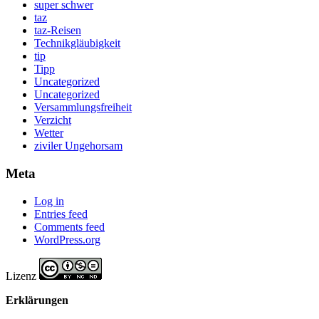
super schwer
taz
taz-Reisen
Technikgläubigkeit
tip
Tipp
Uncategorized
Uncategorized
Versammlungsfreiheit
Verzicht
Wetter
ziviler Ungehorsam
Meta
Log in
Entries feed
Comments feed
WordPress.org
Lizenz
Erklärungen