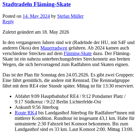
Stadtradeln Fläming-Skate
Posted on
14. May 2024
by
Stefan Müller
Reply
Zuletzt geändert am 18. May 2026
In den vergangenen Jahren sind wir (Radelnde der HU, mit S4F und
anderen Ökos) den
Mauerradweg
gefahren. Ab 2024 kamen auch
verschiedene Strecken auf dem
Fläming-Skate
dazu. Der Fläming-
Skate ist ein nahezu unterbrechungsfreies Streckennetz aus breiten
Wegen, die sich hervorragend zum Radfahren und Skaten eignen.
Das ist der Plan für Sonntag den 24.05.2026. Es gibt zwei Gruppen:
Eine fährt gemütlich, die andere mit Rennrad. Die Rennradgruppe
fährt mit dem RE4 eine Stunde später. Mittag ist für 13:30 reserviert.
Abfahrt 9:09 Hauptbahnhof RE4 / 9:12 Potsdamer Platz /
9:17 Südkreuz / 9:22 Berlin Lichterfelde-Ost
Ankunft 9:56 Jüterbog
Route RK4
bis Landgasthof Jüterbog für Radfahrer*innen mit
mittlerer Kondition. Rundtour ist insgesamt 43,1 km. Habe für
untrainierte 2:30 Fahrzeit bei Komoot bekommen. Bis zum
Landgasthof sind es 33 km. Laut Komoot 2:00. Mittag 13:00.