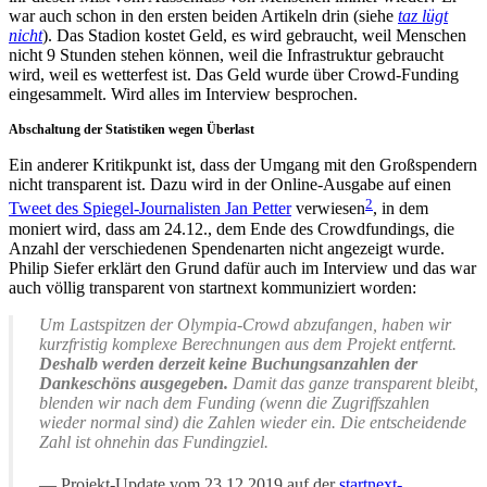
war auch schon in den ersten beiden Artikeln drin (siehe
taz lügt
nicht
). Das Stadion kostet Geld, es wird gebraucht, weil Menschen
nicht 9 Stunden stehen können, weil die Infrastruktur gebraucht
wird, weil es wetterfest ist. Das Geld wurde über Crowd-Funding
eingesammelt. Wird alles im Interview besprochen.
Abschaltung der Statistiken wegen Überlast
Ein anderer Kritikpunkt ist, dass der Umgang mit den Großspendern
nicht transparent ist. Dazu wird in der Online-Ausgabe auf einen
2
Tweet des Spiegel-Journalisten Jan Petter
verwiesen
, in dem
moniert wird, dass am 24.12., dem Ende des Crowdfundings, die
Anzahl der verschiedenen Spendenarten nicht angezeigt wurde.
Philip Siefer erklärt den Grund dafür auch im Interview und das war
auch völlig transparent von startnext kommuniziert worden:
Um Lastspitzen der Olympia-Crowd abzufangen, haben wir
kurzfristig komplexe Berechnungen aus dem Projekt entfernt.
Deshalb werden derzeit keine Buchungsanzahlen der
Dankeschöns ausgegeben.
Damit das ganze transparent bleibt,
blenden wir nach dem Funding (wenn die Zugriffszahlen
wieder normal sind) die Zahlen wieder ein. Die entscheidende
Zahl ist ohnehin das Fundingziel.
Projekt-Update vom 23.12.2019 auf der
startnext-