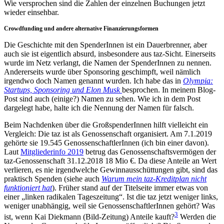
Wie versprochen sind die Zahlen der einzelnen Buchungen jetzt
wieder einsehbar.
Crowdfunding und andere alternative Finanzierungsformen
Die Geschichte mit den SpenderInnen ist ein Dauerbrenner, aber
auch sie ist eigentlich absurd, insbesondere aus taz-Sicht. Einerseits
wurde im Netz verlangt, die Namen der SpenderInnen zu nennen.
Andererseits wurde über Sponsoring geschimpft, weil nämlich
irgendwo doch Namen genannt wurden. Ich habe das in
Olympia:
Startups, Sponsoring und Elon Musk
besprochen. In meinem Blog-
Post sind auch (einige?) Namen zu sehen. Wie ich in dem Post
dargelegt habe, halte ich die Nennung der Namen für falsch.
Beim Nachdenken über die GroßspenderInnen hilft vielleicht ein
Vergleich: Die taz ist als Genossenschaft organisiert. Am 7.1.2019
gehörte sie 19.545 GenossenschaftlerInnen (ich bin einer davon).
Laut
Mitgliederinfo 2019
betrug das Genossenschaftsvermögen der
taz-Genossenschaft 31.12.2018 18 Mio €. Da diese Anteile an Wert
verlieren, es nie irgendwelche Gewinnausschüttungen gibt, sind das
praktisch Spenden (siehe auch
Warum mein taz-Kreditplan nicht
funktioniert hat
). Früher stand auf der Titelseite immer etwas von
einer „linken radikalen Tageszeitung“. Ist die taz jetzt weniger links,
weniger unabhängig, weil sie GenossenschaftlerInnen gehört? Was
3
ist, wenn Kai Diekmann (Bild-Zeitung) Anteile kauft?
Werden die