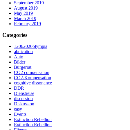
September 2019
August 2019
May 2019
March 2019
February 2019
Categories
12062020olympia
abdication
Auto
Bilder
Bürgerrat
CO2 compensation
CO2-Kompensation
cognitive dissonance
DDR
Dienstreise
discussion
Diskussion
easy
Events
Extinction Rebellion
Extinction Rebellion
Fliegen