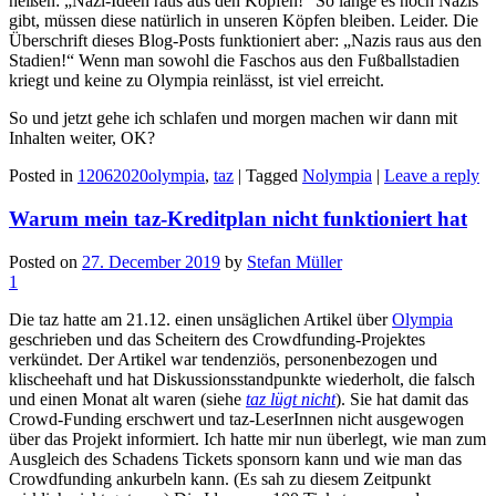
heißen: „Nazi-Ideen raus aus den Köpfen!“ So lange es noch Nazis
gibt, müssen diese natürlich in unseren Köpfen bleiben. Leider. Die
Überschrift dieses Blog-Posts funktioniert aber: „Nazis raus aus den
Stadien!“ Wenn man sowohl die Faschos aus den Fußballstadien
kriegt und keine zu Olympia reinlässt, ist viel erreicht.
So und jetzt gehe ich schlafen und morgen machen wir dann mit
Inhalten weiter, OK?
Posted in
12062020olympia
,
taz
|
Tagged
Nolympia
|
Leave a reply
Warum mein taz-Kreditplan nicht funktioniert hat
Posted on
27. December 2019
by
Stefan Müller
1
Die taz hatte am 21.12. einen unsäglichen Artikel über
Olympia
geschrieben und das Scheitern des Crowdfunding-Projektes
verkündet. Der Artikel war tendenziös, personenbezogen und
klischeehaft und hat Diskussionsstandpunkte wiederholt, die falsch
und einen Monat alt waren (siehe
taz lügt nicht
). Sie hat damit das
Crowd-Funding erschwert und taz-LeserInnen nicht ausgewogen
über das Projekt informiert. Ich hatte mir nun überlegt, wie man zum
Ausgleich des Schadens Tickets sponsorn kann und wie man das
Crowdfunding ankurbeln kann. (Es sah zu diesem Zeitpunkt