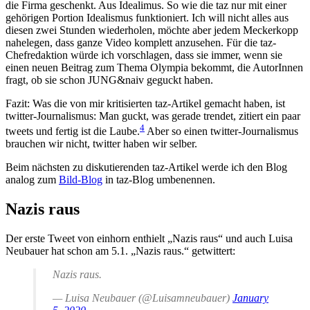
die Firma geschenkt. Aus Idealimus. So wie die taz nur mit einer
gehörigen Portion Idealismus funktioniert. Ich will nicht alles aus
diesen zwei Stunden wiederholen, möchte aber jedem Meckerkopp
nahelegen, dass ganze Video komplett anzusehen. Für die taz-
Chefredaktion würde ich vorschlagen, dass sie immer, wenn sie
einen neuen Beitrag zum Thema Olympia bekommt, die AutorInnen
fragt, ob sie schon JUNG&naiv geguckt haben.
Fazit: Was die von mir kritisierten taz-Artikel gemacht haben, ist
twitter-Journalismus: Man guckt, was gerade trendet, zitiert ein paar
4
tweets und fertig ist die Laube.
Aber so einen twitter-Journalismus
brauchen wir nicht, twitter haben wir selber.
Beim nächsten zu diskutierenden taz-Artikel werde ich den Blog
analog zum
Bild-Blog
in taz-Blog umbenennen.
Nazis raus
Der erste Tweet von einhorn enthielt „Nazis raus“ und auch Luisa
Neubauer hat schon am 5.1. „Nazis raus.“ getwittert:
Nazis raus.
— Luisa Neubauer (@Luisamneubauer)
January