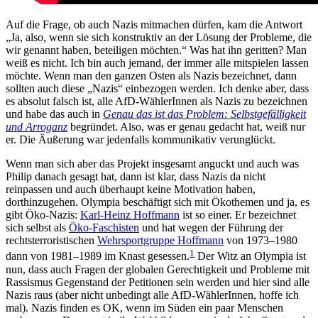
Auf die Frage, ob auch Nazis mitmachen dürfen, kam die Antwort
„Ja, also, wenn sie sich konstruktiv an der Lösung der Probleme, die
wir genannt haben, beteiligen möchten.“ Was hat ihn geritten? Man
weiß es nicht. Ich bin auch jemand, der immer alle mitspielen lassen
möchte. Wenn man den ganzen Osten als Nazis bezeichnet, dann
sollten auch diese „Nazis“ einbezogen werden. Ich denke aber, dass
es absolut falsch ist, alle AfD-WählerInnen als Nazis zu bezeichnen
und habe das auch in
Genau das ist das Problem: Selbstgefälligkeit
und Arroganz
begründet. Also, was er genau gedacht hat, weiß nur
er. Die Äußerung war jedenfalls kommunikativ verunglückt.
Wenn man sich aber das Projekt insgesamt anguckt und auch was
Philip danach gesagt hat, dann ist klar, dass Nazis da nicht
reinpassen und auch überhaupt keine Motivation haben,
dorthinzugehen. Olympia beschäftigt sich mit Ökothemen und ja, es
gibt Öko-Nazis:
Karl-Heinz Hoffmann
ist so einer. Er bezeichnet
sich selbst als
Öko-Faschisten
und hat wegen der Führung der
rechtsterroristischen
Wehrsportgruppe Hoffmann
von 1973–1980
1
dann von 1981–1989 im Knast gesessen.
Der Witz an Olympia ist
nun, dass auch Fragen der globalen Gerechtigkeit und Probleme mit
Rassismus Gegenstand der Petitionen sein werden und hier sind alle
Nazis raus (aber nicht unbedingt alle AfD-WählerInnen, hoffe ich
mal). Nazis finden es OK, wenn im Süden ein paar Menschen