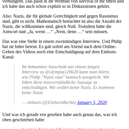
verhungern. Das passt in ihr Weltbild von survival of the fittest und
ich habe das auch schon explizit so in Diskussionen gehört.
Also: Nazis, die für globale Gerechtigkeit und gegen Rassismus
sind, gibt es nicht. Mathematisch betrachtet ist also die Anzahl der
Nazis, die willkommen sind, gleich Null. Trotzdem hätte die
Antwort statt „Ja, wenn …“ „Nein, denn …“ sein müssen.
Das war eine Stelle in einem zweistündigen Interview. Und Philip
hat sie bitter bereut. Es gab sofort am Abend nach dem Online-
Gehen des Videos noch eine Entschuldigung auf dem Einhorn-
Kanal:
Im bekannten Ausschnitt aus einem langen
Interview zu @olympia120620 kann man hören,
wie Philip "Nazis raus" komisch ausspricht. Wir
bitten diese missverständliche Aussage zu
entschuldigen. Wir wollen keine Nazis. Es kommen
keine Nazis.
— einhorn (@EinhornBerlin)
January 5, 2020
Und was ich gerade erst gesehen habe auch genau das, was ich
oben geschrieben habe: