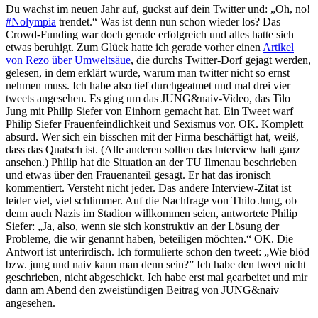
Du wachst im neuen Jahr auf, guckst auf dein Twitter und: „Oh, no!
#Nolympia
trendet.“ Was ist denn nun schon wieder los? Das
Crowd-Funding war doch gerade erfolgreich und alles hatte sich
etwas beruhigt. Zum Glück hatte ich gerade vorher einen
Artikel
von Rezo über Umweltsäue
, die durchs Twitter-Dorf gejagt werden,
gelesen, in dem erklärt wurde, warum man twitter nicht so ernst
nehmen muss. Ich habe also tief durchgeatmet und mal drei vier
tweets angesehen. Es ging um das JUNG&naiv-Video, das Tilo
Jung mit Philip Siefer von Einhorn gemacht hat. Ein Tweet warf
Philip Siefer Frauenfeindlichkeit und Sexismus vor. OK. Komplett
absurd. Wer sich ein bisschen mit der Firma beschäftigt hat, weiß,
dass das Quatsch ist. (Alle anderen sollten das Interview halt ganz
ansehen.) Philip hat die Situation an der TU Ilmenau beschrieben
und etwas über den Frauenanteil gesagt. Er hat das ironisch
kommentiert. Versteht nicht jeder. Das andere Interview-Zitat ist
leider viel, viel schlimmer. Auf die Nachfrage von Thilo Jung, ob
denn auch Nazis im Stadion willkommen seien, antwortete Philip
Siefer: „Ja, also, wenn sie sich konstruktiv an der Lösung der
Probleme, die wir genannt haben, beteiligen möchten.“ OK. Die
Antwort ist unterirdisch. Ich formulierte schon den tweet: „Wie blöd
bzw. jung und naiv kann man denn sein?” Ich habe den tweet nicht
geschrieben, nicht abgeschickt. Ich habe erst mal gearbeitet und mir
dann am Abend den zweistündigen Beitrag von JUNG&naiv
angesehen.