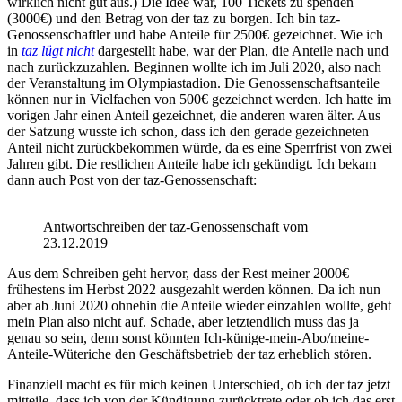
wirklich nicht gut aus.) Die Idee war, 100 Tickets zu spenden
(3000€) und den Betrag von der taz zu borgen. Ich bin taz-
Genossenschaftler und habe Anteile für 2500€ gezeichnet. Wie ich
in
taz lügt nicht
dargestellt habe, war der Plan, die Anteile nach und
nach zurückzuzahlen. Beginnen wollte ich im Juli 2020, also nach
der Veranstaltung im Olympiastadion. Die Genossenschaftsanteile
können nur in Vielfachen von 500€ gezeichnet werden. Ich hatte im
vorigen Jahr einen Anteil gezeichnet, die anderen waren älter. Aus
der Satzung wusste ich schon, dass ich den gerade gezeichneten
Anteil nicht zurückbekommen würde, da es eine Sperrfrist von zwei
Jahren gibt. Die restlichen Anteile habe ich gekündigt. Ich bekam
dann auch Post von der taz-Genossenschaft:
Antwortschreiben der taz-Genossenschaft vom
23.12.2019
Aus dem Schreiben geht hervor, dass der Rest meiner 2000€
frühestens im Herbst 2022 ausgezahlt werden können. Da ich nun
aber ab Juni 2020 ohnehin die Anteile wieder einzahlen wollte, geht
mein Plan also nicht auf. Schade, aber letztendlich muss das ja
genau so sein, denn sonst könnten Ich-künige-mein-Abo/meine-
Anteile-Wüteriche den Geschäftsbetrieb der taz erheblich stören.
Finanziell macht es für mich keinen Unterschied, ob ich der taz jetzt
mitteile, dass ich von der Kündigung zurücktrete oder ob ich das erst