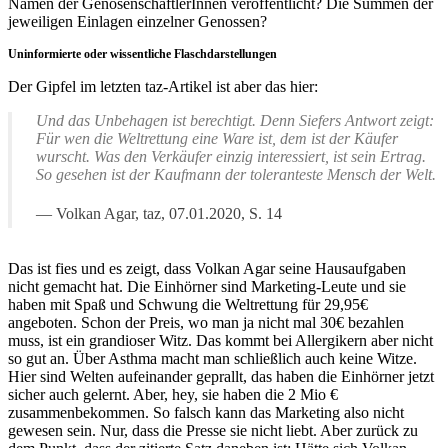
Namen der GenosenschaftlerInnen veröffentlicht? Die Summen der
jeweiligen Einlagen einzelner Genossen?
Uninformierte oder wissentliche Flaschdarstellungen
Der Gipfel im letzten taz-Artikel ist aber das hier:
Und das Unbehagen ist berechtigt. Denn Siefers Antwort zeigt:
Für wen die Weltrettung eine Ware ist, dem ist der Käufer
wurscht. Was den Verkäufer einzig interessiert, ist sein Ertrag.
So gesehen ist der Kaufmann der toleranteste Mensch der Welt.
Volkan Agar, taz, 07.01.2020, S. 14
Das ist fies und es zeigt, dass Volkan Agar seine Hausaufgaben
nicht gemacht hat. Die Einhörner sind Marketing-Leute und sie
haben mit Spaß und Schwung die Weltrettung für 29,95€
angeboten. Schon der Preis, wo man ja nicht mal 30€ bezahlen
muss, ist ein grandioser Witz. Das kommt bei Allergikern aber nicht
so gut an. Über Asthma macht man schließlich auch keine Witze.
Hier sind Welten aufeinander geprallt, das haben die Einhörner jetzt
sicher auch gelernt. Aber, hey, sie haben die 2 Mio €
zusammenbekommen. So falsch kann das Marketing also nicht
gewesen sein. Nur, dass die Presse sie nicht liebt. Aber zurück zu