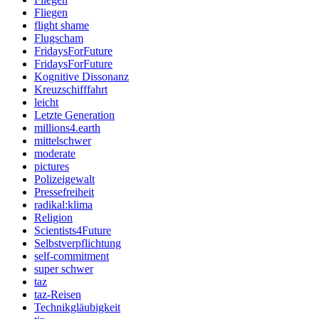
Fliegen
flight shame
Flugscham
FridaysForFuture
FridaysForFuture
Kognitive Dissonanz
Kreuzschifffahrt
leicht
Letzte Generation
millions4.earth
mittelschwer
moderate
pictures
Polizeigewalt
Pressefreiheit
radikal:klima
Religion
Scientists4Future
Selbstverpflichtung
self-commitment
super schwer
taz
taz-Reisen
Technikgläubigkeit