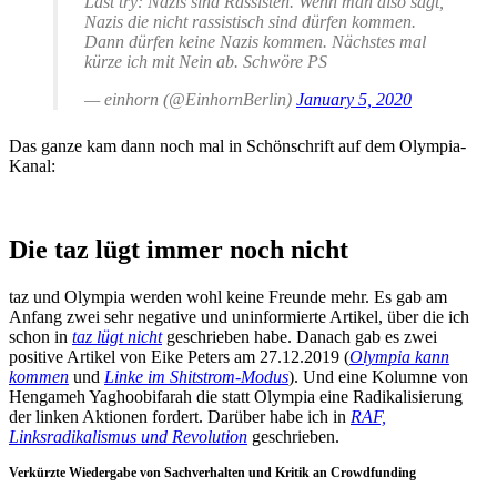
Last try: Nazis sind Rassisten. Wenn man also sagt,
Nazis die nicht rassistisch sind dürfen kommen.
Dann dürfen keine Nazis kommen. Nächstes mal
kürze ich mit Nein ab. Schwöre PS
— einhorn (@EinhornBerlin)
January 5, 2020
Das ganze kam dann noch mal in Schönschrift auf dem Olympia-
Kanal:
Die taz lügt immer noch nicht
taz und Olympia werden wohl keine Freunde mehr. Es gab am
Anfang zwei sehr negative und uninformierte Artikel, über die ich
schon in
taz lügt nicht
geschrieben habe. Danach gab es zwei
positive Artikel von Eike Peters am 27.12.2019 (
Olympia kann
kommen
und
Linke im Shitstrom-Modus
). Und eine Kolumne von
Hengameh Yaghoobifarah die statt Olympia eine Radikalisierung
der linken Aktionen fordert. Darüber habe ich in
RAF,
Linksradikalismus und Revolution
geschrieben.
Verkürzte Wiedergabe von Sachverhalten und Kritik an Crowdfunding