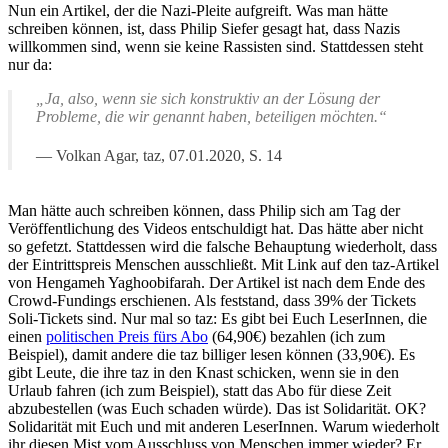
Nun ein Artikel, der die Nazi-Pleite aufgreift. Was man hätte
schreiben können, ist, dass Philip Siefer gesagt hat, dass Nazis
willkommen sind, wenn sie keine Rassisten sind. Stattdessen steht
nur da:
„Ja, also, wenn sie sich konstruktiv an der Lösung der
Probleme, die wir genannt haben, beteiligen möchten.“
Volkan Agar, taz, 07.01.2020, S. 14
Man hätte auch schreiben können, dass Philip sich am Tag der
Veröffentlichung des Videos entschuldigt hat. Das hätte aber nicht
so gefetzt. Stattdessen wird die falsche Behauptung wiederholt, dass
der Eintrittspreis Menschen ausschließt. Mit Link auf den taz-Artikel
von Hengameh Yaghoobifarah. Der Artikel ist nach dem Ende des
Crowd-Fundings erschienen. Als feststand, dass 39% der Tickets
Soli-Tickets sind. Nur mal so taz: Es gibt bei Euch LeserInnen, die
einen
politischen Preis fürs Abo
(64,90€) bezahlen (ich zum
Beispiel), damit andere die taz billiger lesen können (33,90€). Es
gibt Leute, die ihre taz in den Knast schicken, wenn sie in den
Urlaub fahren (ich zum Beispiel), statt das Abo für diese Zeit
abzubestellen (was Euch schaden würde). Das ist Solidarität. OK?
Solidarität mit Euch und mit anderen LeserInnen. Warum wiederholt
ihr diesen Mist vom Ausschluss von Menschen immer wieder? Er