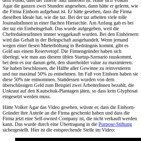
dem Punkt, dass der zitierte Satz daneben ist: Hätte sich Volkan
Agar die ganzen zwei Stunden angesehen, dann hätte er gelernt, wie
die Firma Einhorn aufgebaut ist. Er hätte gesehen, dass die Firma
dieselben Ideale hat, wie die taz. Bei der taz arbeiten viele tolle
JournalistInnen in einer flachen Hierarchie. Am Anfang gab es bei
der taz ein Einheitsgehalt. Das wurde aufgegeben, weil die
ChefredakteurInnen immer weggekauft wurden. Bei den Einhörnern
wird das Gehalt in der Belegschaft ausgehandelt. Wenn jemand
wegen einer fiesen Mieterhöhung in Bedrängnis kommt, gibt es
Geld aus einem Reservetopf. Die Firmengründer haben sich
überlegt, wie man aus diesem üblen Startup-Szenario rauskommt,
bei dem es nur darum geht, den shareholder value zu maximieren.
Sie haben beschlossen, die Hälfte aller Gewinne zu reinvestieren
und nur maximal 50% zu entnehmen. Im Fall von Einhorn haben sie
diese 50% nie entnommen. Stattdessen wurden von dem
überschüssigen Geld zum Beispiel zwei ArbeiterInnen bezahlt, die
Unkraut auf den Kautschuk-Plantagen jäten, so dass kein Glyphosat
eingesetzt werden muss.
Hätte Volker Agar das Video gesehen, wüsste er, dass die Einhorn-
Gründer ihre Anteile an die Firma geschenkt haben und dass die
Firma jetzt eine Self-owned Company ist, die nicht verkauft werden
kann. Das wurde durch eine Übertragung in die
Purpose-Stiftung
sichergestellt. Hier ist die entsprechende Stelle im Video: