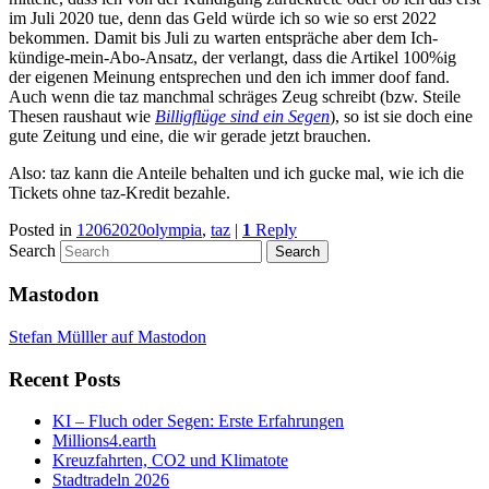
im Juli 2020 tue, denn das Geld würde ich so wie so erst 2022
bekommen. Damit bis Juli zu warten entspräche aber dem Ich-
kündige-mein-Abo-Ansatz, der verlangt, dass die Artikel 100%ig
der eigenen Meinung entsprechen und den ich immer doof fand.
Auch wenn die taz manchmal schräges Zeug schreibt (bzw. Steile
Thesen raushaut wie
Billigflüge sind ein Segen
), so ist sie doch eine
gute Zeitung und eine, die wir gerade jetzt brauchen.
Also: taz kann die Anteile behalten und ich gucke mal, wie ich die
Tickets ohne taz-Kredit bezahle.
Posted in
12062020olympia
,
taz
|
1
Reply
Search
Mastodon
Stefan Mülller auf Mastodon
Recent Posts
KI – Fluch oder Segen: Erste Erfahrungen
Millions4.earth
Kreuzfahrten, CO2 und Klimatote
Stadtradeln 2026