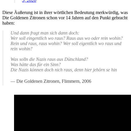
5, 2020
Diese Äußerung ist in ihrer wörtlichen Bedeutung merkwürdig, was
Die Goldenen Zitronen schon vor 14 Jahren auf den Punkt gebracht
haben:
Und dann fragt man sich dann doch:
Wer soll eingentlich wo raus? Raus aus wo oder rein wohin?
Rein und raus, raus wohin? Wer soll eigentlich wo raus und
rein wohin?
Was solln die Nazis raus aus Dütschland?
Was hätte das für ein Sinn?
Die Nazis können doch nich raus, denn hier jehörn se hin
Die Goldenen Zitronen, Flimmern, 2006