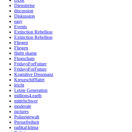
DDR
Dienstreise
discussion
Diskussion
easy
Events
Extinction Rebellion
Extinction Rebellion
Fliegen
Fliegen
flight shame
Flugscham
FridaysForFuture
FridaysForFuture
Kognitive Dissonanz
Kreuzschifffahrt
leicht
Letzte Generation
millions4.earth
mittelschwer
moderate
pictures
Polizeigewalt
Pressefreiheit
radikal:klima