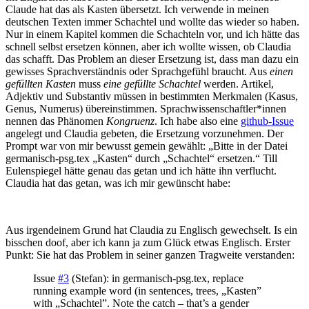
Claude hat das als Kasten übersetzt. Ich verwende in meinen
deutschen Texten immer Schachtel und wollte das wieder so haben.
Nur in einem Kapitel kommen die Schachteln vor, und ich hätte das
schnell selbst ersetzen können, aber ich wollte wissen, ob Claudia
das schafft. Das Problem an dieser Ersetzung ist, dass man dazu ein
gewisses Sprachverständnis oder Sprachgefühl braucht. Aus
einen
gefüllten Kasten
muss
eine gefüllte Schachtel
werden. Artikel,
Adjektiv und Substantiv müssen in bestimmten Merkmalen (Kasus,
Genus, Numerus) übereinstimmen. Sprachwissenschaftler*innen
nennen das Phänomen
Kongruenz
. Ich habe also eine
github-Issue
angelegt und Claudia gebeten, die Ersetzung vorzunehmen. Der
Prompt war von mir bewusst gemein gewählt: „Bitte in der Datei
germanisch-psg.tex „Kasten“ durch „Schachtel“ ersetzen.“ Till
Eulenspiegel hätte genau das getan und ich hätte ihn verflucht.
Claudia hat das getan, was ich mir gewünscht habe:
Aus irgendeinem Grund hat Claudia zu Englisch gewechselt. Is ein
bisschen doof, aber ich kann ja zum Glück etwas Englisch. Erster
Punkt: Sie hat das Problem in seiner ganzen Tragweite verstanden:
Issue
#3
(Stefan): in germanisch-psg.tex, replace
running example word (in sentences, trees, „Kasten”
with „Schachtel”. Note the catch – that’s a gender