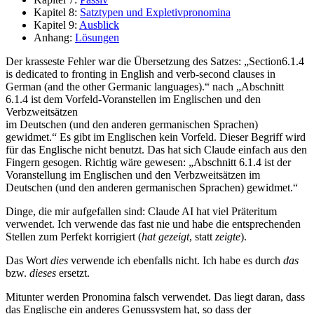
Kapitel 8:
Satztypen und Expletivpronomina
Kapitel 9:
Ausblick
Anhang:
Lösungen
Der krasseste Fehler war die Übersetzung des Satzes: „Section6.1.4
is dedicated to fronting in English and verb-second clauses in
German (and the other Germanic languages).“ nach „Abschnitt
6.1.4 ist dem Vorfeld-Voranstellen im Englischen und den
Verbzweitsätzen
im Deutschen (und den anderen germanischen Sprachen)
gewidmet.“ Es gibt im Englischen kein Vorfeld. Dieser Begriff wird
für das Englische nicht benutzt. Das hat sich Claude einfach aus den
Fingern gesogen. Richtig wäre gewesen: „Abschnitt 6.1.4 ist der
Voranstellung im Englischen und den Verbzweitsätzen im
Deutschen (und den anderen germanischen Sprachen) gewidmet.“
Dinge, die mir aufgefallen sind: Claude AI hat viel Präteritum
verwendet. Ich verwende das fast nie und habe die entsprechenden
Stellen zum Perfekt korrigiert (
hat gezeigt
, statt
zeigte
).
Das Wort
dies
verwende ich ebenfalls nicht. Ich habe es durch
das
bzw.
dieses
ersetzt.
Mitunter werden Pronomina falsch verwendet. Das liegt daran, dass
das Englische ein anderes Genussystem hat, so dass der