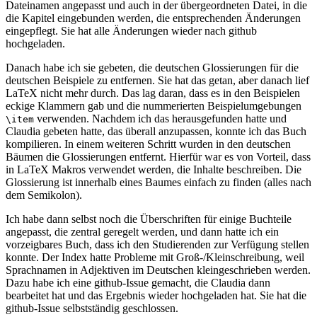
Dateinamen angepasst und auch in der übergeordneten Datei, in die
die Kapitel eingebunden werden, die entsprechenden Änderungen
eingepflegt. Sie hat alle Änderungen wieder nach github
hochgeladen.
Danach habe ich sie gebeten, die deutschen Glossierungen für die
deutschen Beispiele zu entfernen. Sie hat das getan, aber danach lief
LaTeX nicht mehr durch. Das lag daran, dass es in den Beispielen
eckige Klammern gab und die nummerierten Beispielumgebungen
verwenden. Nachdem ich das herausgefunden hatte und
\item
Claudia gebeten hatte, das überall anzupassen, konnte ich das Buch
kompilieren. In einem weiteren Schritt wurden in den deutschen
Bäumen die Glossierungen entfernt. Hierfür war es von Vorteil, dass
in LaTeX Makros verwendet werden, die Inhalte beschreiben. Die
Glossierung ist innerhalb eines Baumes einfach zu finden (alles nach
dem Semikolon).
Ich habe dann selbst noch die Überschriften für einige Buchteile
angepasst, die zentral geregelt werden, und dann hatte ich ein
vorzeigbares Buch, dass ich den Studierenden zur Verfügung stellen
konnte. Der Index hatte Probleme mit Groß-/Kleinschreibung, weil
Sprachnamen in Adjektiven im Deutschen kleingeschrieben werden.
Dazu habe ich eine github-Issue gemacht, die Claudia dann
bearbeitet hat und das Ergebnis wieder hochgeladen hat. Sie hat die
github-Issue selbstständig geschlossen.