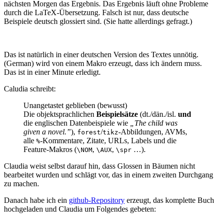
nächsten Morgen das Ergebnis. Das Ergebnis läuft ohne Probleme
durch die LaTeX-Übersetzung. Falsch ist nur, dass deutsche
Beispiele deutsch glossiert sind. (Sie hatte allerdings gefragt.)
Das ist natürlich in einer deutschen Version des Textes unnötig.
(German) wird von einem Makro erzeugt, dass ich ändern muss.
Das ist in einer Minute erledigt.
Caludia schreibt:
Unangetastet geblieben (bewusst)
Die objektsprachlichen
Beispielsätze
(dt./dän./isl.
und
die englischen Datenbeispiele wie
„The child was
given a novel.”
),
/
-Abbildungen, AVMs,
forest
tikz
alle
-Kommentare, Zitate, URLs, Labels und die
%
Feature-Makros (
,
,
…).
\NOM
\AUX
\spr
Claudia weist selbst darauf hin, dass Glossen in Bäumen nicht
bearbeitet wurden und schlägt vor, das in einem zweiten Durchgang
zu machen.
Danach habe ich ein
github-Repository
erzeugt, das komplette Buch
hochgeladen und Claudia um Folgendes gebeten: