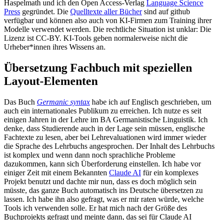
Haspelmath und ich den Open Access-Verlag
Language Science
Press
gegründet. Die
Quelltexte aller Bücher
sind auf github
verfügbar und können also auch von KI-Firmen zum Training ihrer
Modelle verwendet werden. Die rechtliche Situation ist unklar: Die
Lizenz ist CC-BY. KI-Tools geben normalerweise nicht die
Urheber*innen ihres Wissens an.
Übersetzung Fachbuch mit speziellen
Layout-Elementen
Das Buch
Germanic syntax
habe ich auf Englisch geschrieben, um
auch ein internationales Publikum zu erreichen. Ich nutze es seit
einigen Jahren in der Lehre im BA Germanistische Linguistik. Ich
denke, dass Studierende auch in der Lage sein müssen, englische
Fachtexte zu lesen, aber bei Lehrevaluationen wird immer wieder
die Sprache des Lehrbuchs angesprochen. Der Inhalt des Lehrbuchs
ist komplex und wenn dann noch sprachliche Probleme
dazukommen, kann sich Überforderung einstellen. Ich habe vor
einiger Zeit mit einem Bekannten
Claude AI
für ein komplexes
Projekt benutzt und dachte mir nun, dass es doch möglich sein
müsste, das ganze Buch automatisch ins Deutsche übersetzen zu
lassen. Ich habe ihn also gefragt, was er mir raten würde, welche
Tools ich verwenden solle. Er hat mich nach der Größe des
Buchprojekts gefragt und meinte dann, das sei für Claude AI