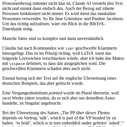
Pronomenbezug mitunter nicht klar ist. Claude AI versteht den Text
nicht und nimmt dann einfach
das
. Auch der Bezug auf zitierte
Personen funktioniert nicht immer. Es wird meist das maskuline
Pronomen verwendet. So für Jane Grimshaw und Pauline Jacobson.
Um das richtig aufzulösen, wäre ein Blick in die BibTeX-
Datenbank nötig.
Manche Sätze sind zu komplex und dann unverständlich.
Claudia hat nach Kommandos wie
geschweifte Klammern
\spr
hinzugefügt. Das ist im Prinzip richtig, weil LaTeX sonst das
folgende Leerzeichen verschlucken würde, aber ich habe das Makro
mit
definiert, so dass das ausgeglichen wird. Die
\xspace
geschweiften Klammern schaden aber auch nicht.
Einmal bezog sich der Text auf die englische Übersetzung eines
deutschen Beispiels, das aber gelöscht wurde.
Eine Vergangenheitsform
pointed
wurde im Plural übersetzt, weil
zwei Werke zitiert wurden, da es sich aber um denselben Autor
handelte, ist Singular angebracht.
Bei der Übersetzung des Satzes „The PP
über dieses Thema
depends on
Vortrag
‘talk’, which is part of the VP headed by zu
halten
‘to hold’, which is in turn embedded under
gebeten
`asked’.“