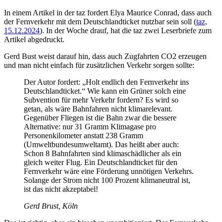
In einem Artikel in der taz fordert Elya Maurice Conrad, dass auch
der Fernverkehr mit dem Deutschlandticket nutzbar sein soll (
taz,
15.12.2024
). In der Woche drauf, hat die taz zwei Leserbriefe zum
Artikel abgedruckt.
Gerd Bust weist darauf hin, dass auch Zugfahrten CO2 erzeugen
und man nicht einfach für zusätzlichen Verkehr sorgen sollte:
Der Autor fordert: „Holt endlich den Fernverkehr ins
Deutschlandticket.“ Wie kann ein Grüner solch eine
Subvention für mehr Verkehr fordern? Es wird so
getan, als wäre Bahnfahren nicht klimarelevant.
Gegenüber Fliegen ist die Bahn zwar die bessere
Alternative: nur 31 Gramm Klimagase pro
Personenkilometer anstatt 238 Gramm
(Umweltbundesumweltamt). Das heißt aber auch:
Schon 8 Bahnfahrten sind klimaschädlicher als ein
gleich weiter Flug. Ein Deutschlandticket für den
Fernverkehr wäre eine Förderung unnötigen Verkehrs.
Solange der Strom nicht 100 Prozent klimaneutral ist,
ist das nicht akzeptabel!
Gerd Brust, Köln