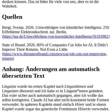
denken können. Das ist bitter für viele von uns, aber es ist die
Wahrheit.
Quellen
Bergt, Svenja. 2026. Umweltfolgen von künstlicher Intelligenz: 250
Eiffeltürme Elektronikschrott.
taz
. Berlin.
(
https://taz.de/Umweltfolgen-von-kuenstlicher-Intelligenz/!6183982
)
State of Brand. 2026. 80% of Companies Cut Jobs for AI. It Didn’t
Improve Their Returns. Not Even a Little.
(
https://www.thestateofbrand.com/news/ai-job-cuts-not-improving-
returns
)
Anhang: Änderungen am automatisch
übersetzten Text
Linguists
wurde im ersten Kapitel nach
Linguistinnen und
Linguisten
übersetzt und ich habe es in Linguist*innen geändert.
Das wäre sicher auch automatisch gegangen, aber ich wollte das
selbst korrigieren. Claude AI hat aber nicht konsistent beide Formen
verwendet. In späteren Kapiteln stand einfach
Hörer
und in einem
Kapitel wurde sogar das generische Femininum
Hörerin
verwendet.