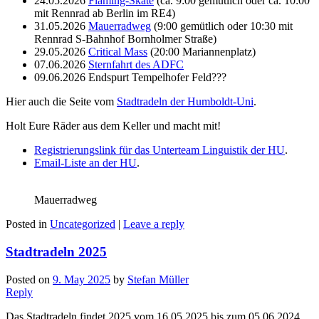
24.05.2026
Fläming-Skate
(ca. 9:00 gemütlich oder ca. 10:00
mit Rennrad ab Berlin im RE4)
31.05.2026
Mauerradweg
(9:00 gemütlich oder 10:30 mit
Rennrad S-Bahnhof Bornholmer Straße)
29.05.2026
Critical Mass
(20:00 Mariannenplatz)
07.06.2026
Sternfahrt des ADFC
09.06.2026 Endspurt Tempelhofer Feld???
Hier auch die Seite vom
Stadtradeln der Humboldt-Uni
.
Holt Eure Räder aus dem Keller und macht mit!
Registrierungslink für das Unterteam Linguistik der HU
.
Email-Liste an der HU
.
Mauerradweg
Posted in
Uncategorized
|
Leave a reply
Stadtradeln 2025
Posted on
9. May 2025
by
Stefan Müller
Reply
Das Stadtradeln findet 2025 vom 16.05.2025 bis zum 05.06.2024