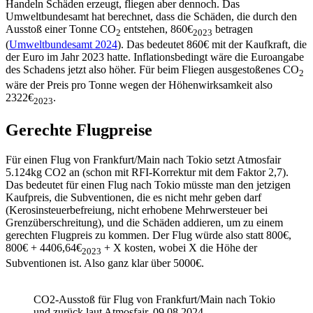
Handeln Schäden erzeugt, fliegen aber dennoch. Das
Umweltbundesamt hat berechnet, dass die Schäden, die durch den
Ausstoß einer Tonne CO
entstehen, 860€
betragen
2
2023
(
Umweltbundesamt 2024
). Das bedeutet 860€ mit der Kaufkraft, die
der Euro im Jahr 2023 hatte. Inflationsbedingt wäre die Euroangabe
des Schadens jetzt also höher. Für beim Fliegen ausgestoßenes CO
2
wäre der Preis pro Tonne wegen der Höhenwirksamkeit also
2322€
.
2023
Gerechte Flugpreise
Für einen Flug von Frankfurt/Main nach Tokio setzt Atmosfair
5.124kg CO2 an (schon mit RFI-Korrektur mit dem Faktor 2,7).
Das bedeutet für einen Flug nach Tokio müsste man den jetzigen
Kaufpreis, die Subventionen, die es nicht mehr geben darf
(Kerosinsteuerbefreiung, nicht erhobene Mehrwersteuer bei
Grenzüberschreitung), und die Schäden addieren, um zu einem
gerechten Flugpreis zu kommen. Der Flug würde also statt 800€,
800€ + 4406,64€
+ X kosten, wobei X die Höhe der
2023
Subventionen ist. Also ganz klar über 5000€.
CO2-Ausstoß für Flug von Frankfurt/Main nach Tokio
und zurück laut Atmosfair, 09.08.2024