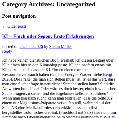
Category Archives:
Uncategorized
Post navigation
←
Older posts
KI – Fluch oder Segen: Erste Erfahrungen
Posted on
25. June 2026
by
Stefan Müller
Reply
Ich habe keinen dienstlichen Blog, weshalb ich diesen Beitrag über
KI einfach hier in den Klimablog poste. KI hat insofern etwas mit
Klima zu tun, als dass die KI-Firmen einen extremen
Ressourcenverbrauch haben (Geräte, Energie, Wasser; siehe
Bergt
2026
). Die Frage, die man sich stellen muss, ist: Ist es das wert, dass
man eine Suchanfrage in natürlicher Sprache stellen kann? Sind die
Antworten brauchbar? Oder wäre es doch besser, einfach wie bisher
Suchanfragen zu stellen und die Ergebnisse selbst einzuordnen?
Wenn man klassisch sucht, kann man feststellen, dass die Seite XY
einem nur Magnesium-Präparate verkaufen will, während auf der
Seite AB eine Medizin-Professorin erklärt, dass ein selbst
hergestelltes isotonisches Getränk (Fruchtsaft mit Salz) ausreicht, um
Krämpfe nach Überanstrengung beim Sport zu verhindern (
SWR zu