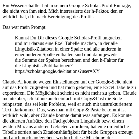
Ein Wissenschaftler hat in seinem Google Scholar-Profil Einträge,
die nicht von ihm sind. Mich interessierte der h-Faktor, den er
wirklich hat, d.h. nach Bereinigung des Profils.
Das war mein Prompt:
Kannst Du Dir dieses Google Scholar-Profil angucken
und mir daraus eine Exel-Tabelle machen, in der alle
Linguistik-Zitatioen in einer Spalte und alle anderen in
einer anderen Spalte enthalten sind und dann jeweils
die Summe der Spalten berechnen und den h-Faktor für
die Linguistik-Publikationen?
https://scholar.google.de/citations?user=XY
Claude AI konnte wegen Einstellungen auf der Google-Seite nicht
auf das Profil zugreifen und hat mich gebeten, eine Excel-Tabelle zu
exportieren. Die Möglichkeit scheint es nicht mehr zu geben. Claude
meinte aber, ich könne auch einfach mit Copy&Past die Seite
reinpasten, das sei kein Problem, weil er auch mit unstrukturiertem
Text klarkomme. Das, was man mit Copy & Paste bekommt ist
wirklich wild, aber Claude konnte damit was anfangen. Es konnte
die zitierten Aufsätze den Fachgebieten Linguistik bzw. einem
wilden Mix aus anderen Gebieten zuordnen, hat eine ordentliche
Tabelle sortiert nach Zitationshäufigkeit für beide Gruppen erzeugt
und auch noch angegeben, wodurch diese Mischung der