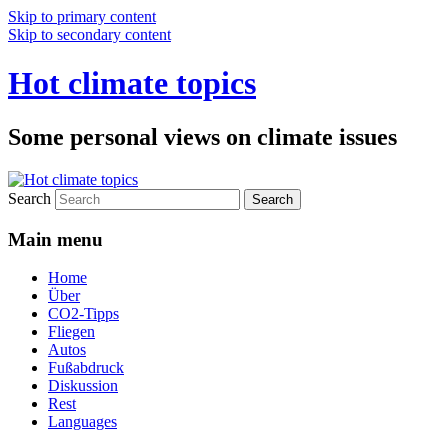
Skip to primary content
Skip to secondary content
Hot climate topics
Some personal views on climate issues
Search
Main menu
Home
Über
CO2-Tipps
Fliegen
Autos
Fußabdruck
Diskussion
Rest
Languages