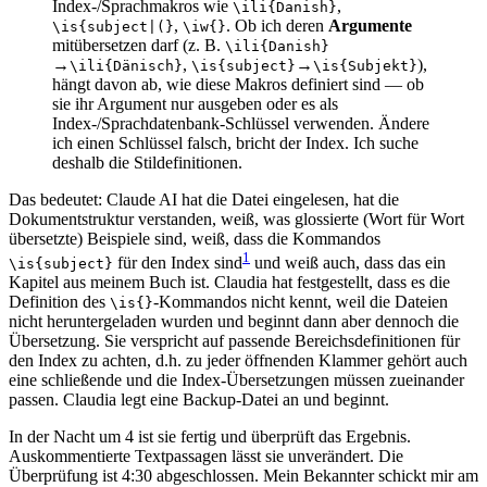
Index-/Sprachmakros wie
,
\ili{Danish}
,
. Ob ich deren
Argumente
\is{subject|(}
\iw{}
mitübersetzen darf (z. B.
\ili{Danish}
→
,
→
),
\ili{Dänisch}
\is{subject}
\is{Subjekt}
hängt davon ab, wie diese Makros definiert sind — ob
sie ihr Argument nur ausgeben oder es als
Index-/Sprachdatenbank-Schlüssel verwenden. Ändere
ich einen Schlüssel falsch, bricht der Index. Ich suche
deshalb die Stildefinitionen.
Das bedeutet: Claude AI hat die Datei eingelesen, hat die
Dokumentstruktur verstanden, weiß, was glossierte (Wort für Wort
übersetzte) Beispiele sind, weiß, dass die Kommandos
1
für den Index sind
und weiß auch, dass das ein
\is{subject}
Kapitel aus meinem Buch ist. Claudia hat festgestellt, dass es die
Definition des
-Kommandos nicht kennt, weil die Dateien
\is{}
nicht heruntergeladen wurden und beginnt dann aber dennoch die
Übersetzung. Sie verspricht auf passende Bereichsdefinitionen für
den Index zu achten, d.h. zu jeder öffnenden Klammer gehört auch
eine schließende und die Index-Übersetzungen müssen zueinander
passen. Claudia legt eine Backup-Datei an und beginnt.
In der Nacht um 4 ist sie fertig und überprüft das Ergebnis.
Auskommentierte Textpassagen lässt sie unverändert. Die
Überprüfung ist 4:30 abgeschlossen. Mein Bekannter schickt mir am