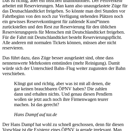
Das ist richtig, aber ein bisschen unambitioniert. Der Fernverkehr
arbeitet mit Reservierungen. Man kann also unausgelastete Züge für
das Deutsachlandticket freigeben. So könnte man drei Stunden vor
Fahrtbeginn von den noch zur Verfügung stehenden Plätzen noch
ein gewisses Reservekontingent für zahlende Kund*innen
zurückstellen und den Rest zur Reservierung für den üblichen
Reservierungspreis für Menschen mit Deutschlandticket freigeben.
Für die Fahrt mit Deutschlandticket besteht Reservierungspflicht.
Alle anderen mit normalen Tickets können, müssen aber nicht
reservieren.
Das führt dazu, dass Züge besser ausgelastet sind, ohne dass
nennenswerte Mehrkosten entstünden (mehr Reinigung). Damit
würde sich der Unterschied Bahn–Flug weiter zugunsten der Bahn
verschieben.
Klingt gut und richtig, aber was ist mit all denen, die
gar keinen brauchbaren ÖPNV haben? Die zahlen
dann und erhalten nichts. Und genau diesen Pendlern
wollen sie jetzt auch noch ihre Firmenwagen teurer
machen. Ist das gerecht?
Hans Dampf auf taz.de
Der Hans Dampf hat wohl zu schnell geschossen, denn für diesen
Vorschlag ist die Existenz eines ÖPNV ja gerade irrelevant. Man