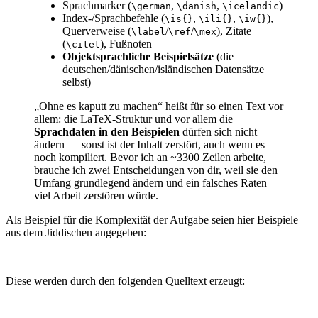
Sprachmarker (
,
,
)
\german
\danish
\icelandic
Index-/Sprachbefehle (
,
,
),
\is{}
\ili{}
\iw{}
Querverweise (
/
/
), Zitate
\label
\ref
\mex
(
), Fußnoten
\citet
Objektsprachliche Beispielsätze
(die
deutschen/dänischen/isländischen Datensätze
selbst)
„Ohne es kaputt zu machen“ heißt für so einen Text vor
allem: die LaTeX-Struktur und vor allem die
Sprachdaten in den Beispielen
dürfen sich nicht
ändern — sonst ist der Inhalt zerstört, auch wenn es
noch kompiliert. Bevor ich an ~3300 Zeilen arbeite,
brauche ich zwei Entscheidungen von dir, weil sie den
Umfang grundlegend ändern und ein falsches Raten
viel Arbeit zerstören würde.
Als Beispiel für die Komplexität der Aufgabe seien hier Beispiele
aus dem Jiddischen angegeben:
Diese werden durch den folgenden Quelltext erzeugt: