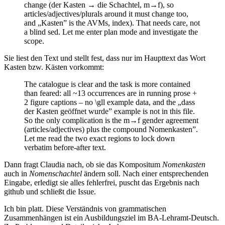
change (der Kasten → die Schachtel, m→f), so
articles/adjectives/plurals around it must change too,
and „Kasten” is the AVMs, index). That needs care, not
a blind sed. Let me enter plan mode and investigate the
scope.
Sie liest den Text und stellt fest, dass nur im Haupttext das Wort
Kasten bzw. Kästen vorkommt:
The catalogue is clear and the task is more contained
than feared: all ~13 occurrences are in running prose +
2 figure captions – no \gll example data, and the „dass
der Kasten geöffnet wurde” example is not in this file.
So the only complication is the m→f gender agreement
(articles/adjectives) plus the compound Nomenkasten”.
Let me read the two exact regions to lock down
verbatim before-after text.
Dann fragt Claudia nach, ob sie das Kompositum
Nomenkasten
auch in
Nomenschachtel
ändern soll. Nach einer entsprechenden
Eingabe, erledigt sie alles fehlerfrei, puscht das Ergebnis nach
github und schließt die Issue.
Ich bin platt. Diese Verständnis von grammatischen
Zusammenhängen ist ein Ausbildungsziel im BA-Lehramt-Deutsch.