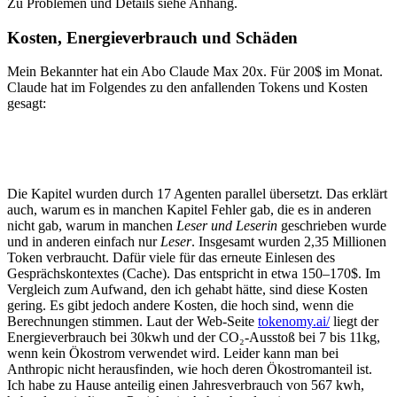
Zu Problemen und Details siehe Anhang.
Kosten, Energieverbrauch und Schäden
Mein Bekannter hat ein Abo Claude Max 20x. Für 200$ im Monat.
Claude hat im Folgendes zu den anfallenden Tokens und Kosten
gesagt:
Die Kapitel wurden durch 17 Agenten parallel übersetzt. Das erklärt
auch, warum es in manchen Kapitel Fehler gab, die es in anderen
nicht gab, warum in manchen
Leser und Leserin
geschrieben wurde
und in anderen einfach nur
Leser
. Insgesamt wurden 2,35 Millionen
Token verbraucht. Dafür viele für das erneute Einlesen des
Gesprächskontextes (Cache). Das entspricht in etwa 150–170$. Im
Vergleich zum Aufwand, den ich gehabt hätte, sind diese Kosten
gering. Es gibt jedoch andere Kosten, die hoch sind, wenn die
Berechnungen stimmen. Laut der Web-Seite
tokenomy.ai/
liegt der
Energieverbrauch bei 30kwh und der CO₂-Ausstoß bei 7 bis 11kg,
wenn kein Ökostrom verwendet wird. Leider kann man bei
Anthropic nicht herausfinden, wie hoch deren Ökostromanteil ist.
Ich habe zu Hause anteilig einen Jahresverbrauch von 567 kwh,