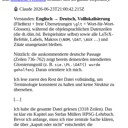
🤖 Claude 2026-06-23T21:00:42.215Z
Verstanden:
Englisch → Deutsch, Volllokalisierung
(Fließtext + freie Übersetzungen
+ Wort-für-Wort-
\glt
Glossen), während die objektsprachlichen Datenzeilen
(die dt./dän./isl. Beispielsätze selbst) sowie alle LaTeX-
Befehle, Labels, Makros (
,
,
…) und
\NOM
\DAT
\AUX
Zitate unangetastet bleiben.
Nützlich: die auskommentierte deutsche Passage
(Zeilen 736–762) zeigt bereits deinen/den intendierten
Glossierungsstil (z. B.
sie.\PL.\DAT{} wurde
). Daran orientiere ich mich.
geholfen
Ich lese zuerst den Rest der Datei vollständig, um
Terminologie konsistent zu halten und keine Struktur zu
übersehen.
[…]
Ich habe die gesamte Datei gelesen (3318 Zeilen). Das
ist klar ein Kapitel aus Stefan Müllers HPSG-Lehrbuch.
Bevor ich anfange, muss ich eine zentrale Sache klären,
die über „kaputt oder nicht” entscheidet: die