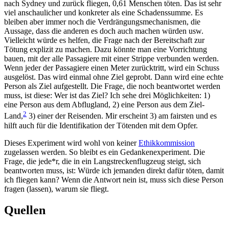
nach Sydney und zurück fliegen, 0,61 Menschen töten. Das ist sehr
viel anschaulicher und konkreter als eine Schadenssumme. Es
bleiben aber immer noch die Verdrängungsmechanismen, die
Aussage, dass die anderen es doch auch machen würden usw.
Vielleicht würde es helfen, die Frage nach der Bereitschaft zur
Tötung explizit zu machen. Dazu könnte man eine Vorrichtung
bauen, mit der alle Passagiere mit einer Strippe verbunden werden.
Wenn jeder der Passagiere einen Meter zurücktritt, wird ein Schuss
ausgelöst. Das wird einmal ohne Ziel geprobt. Dann wird eine echte
Person als Ziel aufgestellt. Die Frage, die noch beantwortet werden
muss, ist diese: Wer ist das Ziel? Ich sehe drei Möglichkeiten: 1)
eine Person aus dem Abflugland, 2) eine Person aus dem Ziel-
2
Land,
3) einer der Reisenden. Mir erscheint 3) am fairsten und es
hilft auch für die Identifikation der Tötenden mit dem Opfer.
Dieses Experiment wird wohl von keiner
Ethikkommission
zugelassen werden. So bleibt es ein Gedankenexperiment. Die
Frage, die jede*r, die in ein Langstreckenflugzeug steigt, sich
beantworten muss, ist: Würde ich jemanden direkt dafür töten, damit
ich fliegen kann? Wenn die Antwort nein ist, muss sich diese Person
fragen (lassen), warum sie fliegt.
Quellen