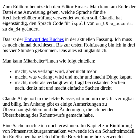
Zum Editiern benutze ich den Editor Emacs. Man kann am Ende der
Datei eine Anweisung geben, welche Sprache für die
Rechtschreibüberprüfung verwendet werden soll. Claudia hat
eigenständig, den Sprach-Code für
von
ispell
en_US-w_accents
zu
geändert.
de_de
Das ist der
Entwurf des Buches
in der aktuellen Fassung. Ich muss
es noch einmal durchlesen. Bis zur ersten Rohfassung bin ich in drei
bis vier Stunden gekommen. Das alles ist unglaublich.
Man kann Mitarbeiter*innen wie folgt einteilen:
macht, was verlangt wird, aber nicht mehr
macht, was verlangt wird und mehr und macht Dinge kaputt
macht, mehr als verlangt wird, fragt bei riskanten Sachen
nach, denkt mit und macht einfache Sachen direkt
Claude AI gehört in die letzte Klasse, ist rund um die Uhr verfügbar
und billig. Im Anhang gibt es einige Anmerkungen zu
Übersetzungsfehlern und die Änderungen, die ich bei der
Überarbeitung des Rohentwurfs gemacht habe.
Eine Sache möchte ich noch erwähnen. Im Kapitel zur Einführung
von Phrasenstrukturgrammatiken verwende ich ein Schachtelmodell.
Im Englischen habe ich dafür die Bezeichnung box verwendet.