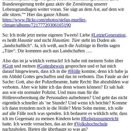
Bundesregierung treibt ganz aktiv die Zerstörung unserer
Lebensgrundlagen weiter voran. Sie sägt an dem Ast, auf dem wir
alle sitzen.”“ Hier das ganze Album:
https://www.flickr.com/photos/stefan-mueller-
climate/albums/72177720306165190
So: Ich trolle jetzt meine eigenen Tweets! Liebe
#LetzteGeneration
,
es heißt
Haustür
und nicht
Haustüre
.
Türe
steht im Duden als
„landschaftlich“. Ja, ich weiß, auch die Aufzüge in Berlin sagen
„Türe“. Die kommen auch aus Landschaften ….
Also das ist ja wirklich vertrackt! Ich habe mit meinem Sohn über
#Gott
und meinen
#Gottesbeweis
gesprochen und er hat mich
darauf hingewiesen, dass ich in die
#Hölle
komme, denn ich habe ja
ein Abbild Gottes geschaffen und das ist verboten. Das Fatale an der
Sache: Gott, also der Polizeibeamte, hatte Recht: Ihn abzubilden war
verboten. Aber wie hätte ich das denn wissen können? Er sah halt
aus wie ein normaler Polizist. Und muss man für die
Höllenvorbereitung die Personalien aufnehmen? Und geht das nicht
eigentlich schneller als ‘ne Stunde? Und wenn ich beichte? Komme
ich dann trotzdem noch in die Hölle? Mein Sohn meinte, ich solle
auf alle Fälle noch was spenden. Ich bedauere es wirklich sehr, dass
ich im Gegensatz zu meinen Kindern kein
#Religionsunterricht
hatte. Ich werde versuchen, das an der
#Volkshochschule
nachzuholen. Bieten die überhaupt so was an?