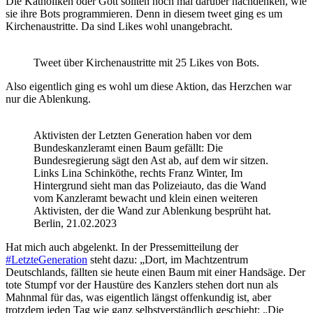
Die Katholiken oder Gott sollten noch mal darüber nachdenken, wie
sie ihre Bots programmieren. Denn in diesem tweet ging es um
Kirchenaustritte. Da sind Likes wohl unangebracht.
Tweet über Kirchenaustritte mit 25 Likes von Bots.
Also eigentlich ging es wohl um diese Aktion, das Herzchen war
nur die Ablenkung.
Aktivisten der Letzten Generation haben vor dem
Bundeskanzleramt einen Baum gefällt: Die
Bundesregierung sägt den Ast ab, auf dem wir sitzen.
Links Lina Schinköthe, rechts Franz Winter, Im
Hintergrund sieht man das Polizeiauto, das die Wand
vom Kanzleramt bewacht und klein einen weiteren
Aktivisten, der die Wand zur Ablenkung besprüht hat.
Berlin, 21.02.2023
Hat mich auch abgelenkt. In der Pressemitteilung der
#LetzteGeneration
steht dazu: „Dort, im Machtzentrum
Deutschlands, fällten sie heute einen Baum mit einer Handsäge. Der
tote Stumpf vor der Haustüre des Kanzlers stehen dort nun als
Mahnmal für das, was eigentlich längst offenkundig ist, aber
trotzdem jeden Tag wie ganz selbstverständlich geschieht: „Die