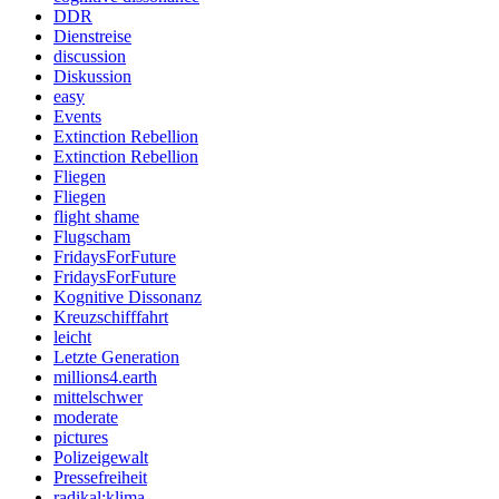
DDR
Dienstreise
discussion
Diskussion
easy
Events
Extinction Rebellion
Extinction Rebellion
Fliegen
Fliegen
flight shame
Flugscham
FridaysForFuture
FridaysForFuture
Kognitive Dissonanz
Kreuzschifffahrt
leicht
Letzte Generation
millions4.earth
mittelschwer
moderate
pictures
Polizeigewalt
Pressefreiheit
radikal:klima