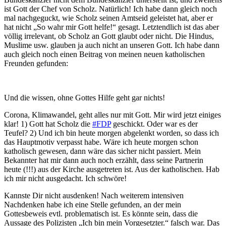
ist Gott der Chef von Scholz. Natürlich! Ich habe dann gleich noch
mal nachgeguckt, wie Scholz seinen Amtseid geleistet hat, aber er
hat nicht „So wahr mir Gott helfe!“ gesagt. Letztendlich ist das aber
völlig irrelevant, ob Scholz an Gott glaubt oder nicht. Die Hindus,
Muslime usw. glauben ja auch nicht an unseren Gott. Ich habe dann
auch gleich noch einen Beitrag von meinen neuen katholischen
Freunden gefunden:
Und die wissen, ohne Gottes Hilfe geht gar nichts!
Corona, Klimawandel, geht alles nur mit Gott. Mir wird jetzt einiges
klar! 1) Gott hat Scholz die
#FDP
geschickt. Oder war es der
Teufel? 2) Und ich bin heute morgen abgelenkt worden, so dass ich
das Hauptmotiv verpasst habe. Wäre ich heute morgen schon
katholisch gewesen, dann wäre das sicher nicht passiert. Mein
Bekannter hat mir dann auch noch erzählt, dass seine Partnerin
heute (!!!) aus der Kirche ausgetreten ist. Aus der katholischen. Hab
ich mir nicht ausgedacht. Ich schwöre!
Kannste Dir nicht ausdenken! Nach weiterem intensiven
Nachdenken habe ich eine Stelle gefunden, an der mein
Gottesbeweis evtl. problematisch ist. Es könnte sein, dass die
Aussage des Polizisten „Ich bin mein Vorgesetzter.“ falsch war. Das