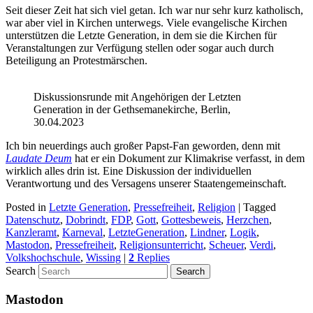
Seit dieser Zeit hat sich viel getan. Ich war nur sehr kurz katholisch,
war aber viel in Kirchen unterwegs. Viele evangelische Kirchen
unterstützen die Letzte Generation, in dem sie die Kirchen für
Veranstaltungen zur Verfügung stellen oder sogar auch durch
Beteiligung an Protestmärschen.
Diskussionsrunde mit Angehörigen der Letzten
Generation in der Gethsemanekirche, Berlin,
30.04.2023
Ich bin neuerdings auch großer Papst-Fan geworden, denn mit
Laudate Deum
hat er ein Dokument zur Klimakrise verfasst, in dem
wirklich alles drin ist. Eine Diskussion der individuellen
Verantwortung und des Versagens unserer Staatengemeinschaft.
Posted in
Letzte Generation
,
Pressefreiheit
,
Religion
|
Tagged
Datenschutz
,
Dobrindt
,
FDP
,
Gott
,
Gottesbeweis
,
Herzchen
,
Kanzleramt
,
Karneval
,
LetzteGeneration
,
Lindner
,
Logik
,
Mastodon
,
Pressefreiheit
,
Religionsunterricht
,
Scheuer
,
Verdi
,
Volkshochschule
,
Wissing
|
2
Replies
Search
Mastodon