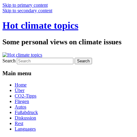
Skip to primary content
Skip to secondary content
Hot climate topics
Some personal views on climate issues
Search
Main menu
Home
Über
CO2-Tipps
Fliegen
Autos
Fußabdruck
Diskussion
Rest
Languages