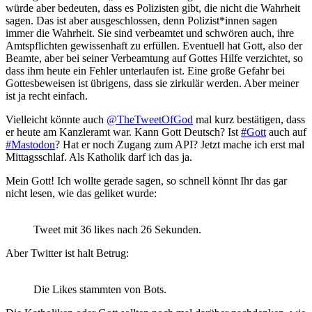
würde aber bedeuten, dass es Polizisten gibt, die nicht die Wahrheit
sagen. Das ist aber ausgeschlossen, denn Polizist*innen sagen
immer die Wahrheit. Sie sind verbeamtet und schwören auch, ihre
Amtspflichten gewissenhaft zu erfüllen. Eventuell hat Gott, also der
Beamte, aber bei seiner Verbeamtung auf Gottes Hilfe verzichtet, so
dass ihm heute ein Fehler unterlaufen ist. Eine große Gefahr bei
Gottesbeweisen ist übrigens, dass sie zirkulär werden. Aber meiner
ist ja recht einfach.
Vielleicht könnte auch
@TheTweetOfGod
mal kurz bestätigen, dass
er heute am Kanzleramt war. Kann Gott Deutsch? Ist
#Gott
auch auf
#Mastodon
? Hat er noch Zugang zum API? Jetzt mache ich erst mal
Mittagsschlaf. Als Katholik darf ich das ja.
Mein Gott! Ich wollte gerade sagen, so schnell könnt Ihr das gar
nicht lesen, wie das geliket wurde:
Tweet mit 36 likes nach 26 Sekunden.
Aber Twitter ist halt Betrug:
Die Likes stammten von Bots.