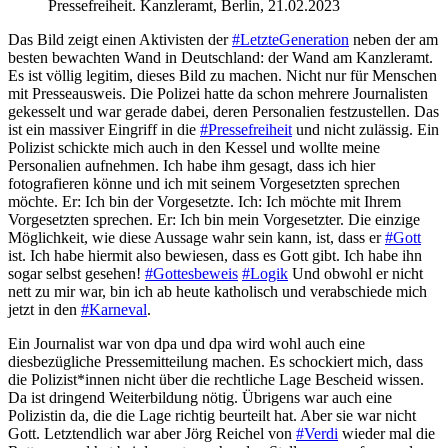
Pressefreiheit. Kanzleramt, Berlin, 21.02.2023
Das Bild zeigt einen Aktivisten der
#LetzteGeneration
neben der am
besten bewachten Wand in Deutschland: der Wand am Kanzleramt.
Es ist völlig legitim, dieses Bild zu machen. Nicht nur für Menschen
mit Presseausweis. Die Polizei hatte da schon mehrere Journalisten
gekesselt und war gerade dabei, deren Personalien festzustellen. Das
ist ein massiver Eingriff in die
#Pressefreiheit
und nicht zulässig. Ein
Polizist schickte mich auch in den Kessel und wollte meine
Personalien aufnehmen. Ich habe ihm gesagt, dass ich hier
fotografieren könne und ich mit seinem Vorgesetzten sprechen
möchte. Er: Ich bin der Vorgesetzte. Ich: Ich möchte mit Ihrem
Vorgesetzten sprechen. Er: Ich bin mein Vorgesetzter. Die einzige
Möglichkeit, wie diese Aussage wahr sein kann, ist, dass er
#Gott
ist. Ich habe hiermit also bewiesen, dass es Gott gibt. Ich habe ihn
sogar selbst gesehen!
#Gottesbeweis
#Logik
Und obwohl er nicht
nett zu mir war, bin ich ab heute katholisch und verabschiede mich
jetzt in den
#Karneval
.
Ein Journalist war von dpa und dpa wird wohl auch eine
diesbezügliche Pressemitteilung machen. Es schockiert mich, dass
die Polizist*innen nicht über die rechtliche Lage Bescheid wissen.
Da ist dringend Weiterbildung nötig. Übrigens war auch eine
Polizistin da, die die Lage richtig beurteilt hat. Aber sie war nicht
Gott. Letztendlich war aber Jörg Reichel von
#Verdi
wieder mal die