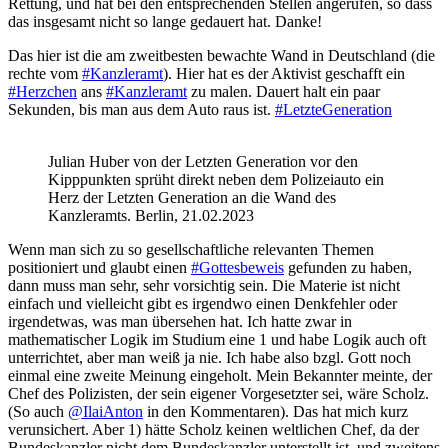
Rettung, und hat bei den entsprechenden Stellen angerufen, so dass
das insgesamt nicht so lange gedauert hat. Danke!
Das hier ist die am zweitbesten bewachte Wand in Deutschland (die
rechte vom
#Kanzleramt
). Hier hat es der Aktivist geschafft ein
#Herzchen
ans
#Kanzleramt
zu malen. Dauert halt ein paar
Sekunden, bis man aus dem Auto raus ist.
#LetzteGeneration
Julian Huber von der Letzten Generation vor den
Kipppunkten sprüht direkt neben dem Polizeiauto ein
Herz der Letzten Generation an die Wand des
Kanzleramts. Berlin, 21.02.2023
Wenn man sich zu so gesellschaftliche relevanten Themen
positioniert und glaubt einen
#Gottesbeweis
gefunden zu haben,
dann muss man sehr, sehr vorsichtig sein. Die Materie ist nicht
einfach und vielleicht gibt es irgendwo einen Denkfehler oder
irgendetwas, was man übersehen hat. Ich hatte zwar in
mathematischer Logik im Studium eine 1 und habe Logik auch oft
unterrichtet, aber man weiß ja nie. Ich habe also bzgl. Gott noch
einmal eine zweite Meinung eingeholt. Mein Bekannter meinte, der
Chef des Polizisten, der sein eigener Vorgesetzter sei, wäre Scholz.
(So auch
@IlaiAnton
in den Kommentaren). Das hat mich kurz
verunsichert. Aber 1) hätte Scholz keinen weltlichen Chef, da der
Bundeskanzler nicht dem Bundeskanzler unterstellt ist, und zweitens