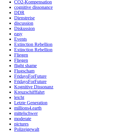
CO2-Kompensation
cognitive dissonance
DDR
Dienstreise
discussion
Diskussion
easy
Events
Extinction Rebellion
Extinction Rebellion
Fliegen
Fliegen
flight shame
Flugscham
FridaysForFuture
FridaysForFuture
Kognitive Dissonanz
Kreuzschifffahrt
leicht
Letzte Generation
millions4.earth
mittelschwer
moderate
pictures
Polizeigewalt