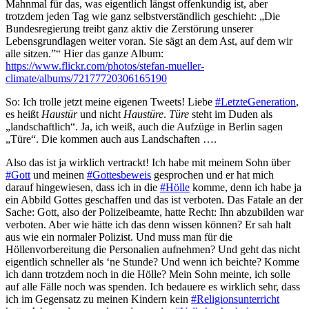
Mahnmal für das, was eigentlich längst offenkundig ist, aber
trotzdem jeden Tag wie ganz selbstverständlich geschieht: „Die
Bundesregierung treibt ganz aktiv die Zerstörung unserer
Lebensgrundlagen weiter voran. Sie sägt an dem Ast, auf dem wir
alle sitzen.”“ Hier das ganze Album:
https://www.flickr.com/photos/stefan-mueller-
climate/albums/72177720306165190
So: Ich trolle jetzt meine eigenen Tweets! Liebe
#LetzteGeneration
,
es heißt
Haustür
und nicht
Haustüre
.
Türe
steht im Duden als
„landschaftlich“. Ja, ich weiß, auch die Aufzüge in Berlin sagen
„Türe“. Die kommen auch aus Landschaften ….
Also das ist ja wirklich vertrackt! Ich habe mit meinem Sohn über
#Gott
und meinen
#Gottesbeweis
gesprochen und er hat mich
darauf hingewiesen, dass ich in die
#Hölle
komme, denn ich habe ja
ein Abbild Gottes geschaffen und das ist verboten. Das Fatale an der
Sache: Gott, also der Polizeibeamte, hatte Recht: Ihn abzubilden war
verboten. Aber wie hätte ich das denn wissen können? Er sah halt
aus wie ein normaler Polizist. Und muss man für die
Höllenvorbereitung die Personalien aufnehmen? Und geht das nicht
eigentlich schneller als ‘ne Stunde? Und wenn ich beichte? Komme
ich dann trotzdem noch in die Hölle? Mein Sohn meinte, ich solle
auf alle Fälle noch was spenden. Ich bedauere es wirklich sehr, dass
ich im Gegensatz zu meinen Kindern kein
#Religionsunterricht