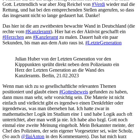
Gott. Letztendlich war aber Jörg Reichel von
#Verdi
wieder mal die
Rettung, und hat bei den entsprechenden Stellen angerufen, so dass
das insgesamt nicht so lange gedauert hat. Danke!
Das hier ist die am zweitbesten bewachte Wand in Deutschland (die
rechte vom
#Kanzleramt
). Hier hat es der Aktivist geschafft ein
#Herzchen
ans
#Kanzleramt
zu malen. Dauert halt ein paar
Sekunden, bis man aus dem Auto raus ist.
#LetzteGeneration
Julian Huber von der Letzten Generation vor den
Kipppunkten sprüht direkt neben dem Polizeiauto ein
Herz der Letzten Generation an die Wand des
Kanzleramts. Berlin, 21.02.2023
Wenn man sich zu so gesellschaftliche relevanten Themen
positioniert und glaubt einen
#Gottesbeweis
gefunden zu haben,
dann muss man sehr, sehr vorsichtig sein. Die Materie ist nicht
einfach und vielleicht gibt es irgendwo einen Denkfehler oder
irgendetwas, was man übersehen hat. Ich hatte zwar in
mathematischer Logik im Studium eine 1 und habe Logik auch oft
unterrichtet, aber man weiß ja nie. Ich habe also bzgl. Gott noch
einmal eine zweite Meinung eingeholt. Mein Bekannter meinte, der
Chef des Polizisten, der sein eigener Vorgesetzter sei, wäre Scholz.
(So auch
@IlaiAnton
in den Kommentaren). Das hat mich kurz