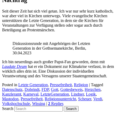
Nachtrag
Seit dieser Zeit hat sich viel getan. Ich war nur sehr kurz katholisch,
war aber viel in Kirchen unterwegs. Viele evangelische Kirchen
unterstützen die Letzte Generation, in dem sie die Kirchen für
Veranstaltungen zur Verfügung stellen oder sogar auch durch
Beteiligung an Protestmärschen.
Diskussionsrunde mit Angehörigen der Letzten
Generation in der Gethsemanekirche, Berlin,
30.04.2023
Ich bin neuerdings auch großer Papst-Fan geworden, denn mit
Laudate Deum
hat er ein Dokument zur Klimakrise verfasst, in dem
wirklich alles drin ist. Eine Diskussion der individuellen
Verantwortung und des Versagens unserer Staatengemeinschaft.
Posted in
Letzte Generation
,
Pressefreiheit
,
Religion
|
Tagged
Datenschutz
,
Dobrindt
,
FDP
,
Gott
,
Gottesbeweis
,
Herzchen
,
Kanzleramt
,
Karneval
,
LetzteGeneration
,
Lindner
,
Logik
,
Mastodon
,
Pressefreiheit
,
Religionsunterricht
,
Scheuer
,
Verdi
,
Volkshochschule
,
Wissing
|
2
Replies
Search