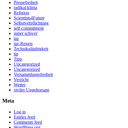
Pressefreiheit
radikal:klima
Religion
Scientists4Future
Selbstverpflichtung
self-commitment
super schwer
taz
taz-Reisen
Technikgläubigkeit
tip
Tipp
Uncategorized
Uncategorized
Versammlungsfreiheit
Verzicht
Wetter
ziviler Ungehorsam
Meta
Log in
Entries feed
Comments feed
WordPress.org