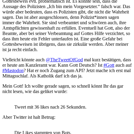
Gottesbeweis evtl. problematisch ist. Es könnte sein, dass die
Aussage des Polizisten „Ich bin mein Vorgesetzter.“ falsch war. Das
würde aber bedeuten, dass es Polizisten gibt, die nicht die Wahrheit
sagen. Das ist aber ausgeschlossen, denn Polizist*innen sagen
immer die Wahrheit. Sie sind verbeamtet und schwören auch, ihre
Amtspflichten gewissenhaft zu erfüllen. Eventuell hat Gott, also der
Beamte, aber bei seiner Verbeamtung auf Gottes Hilfe verzichtet, so
dass ihm heute ein Fehler unterlaufen ist. Eine große Gefahr bei
Gottesbeweisen ist übrigens, dass sie zirkulär werden. Aber meiner
ist ja recht einfach.
Vielleicht könnte auch
@TheTweetOfGod
mal kurz bestätigen, dass
er heute am Kanzleramt war. Kann Gott Deutsch? Ist
#Gott
auch auf
#Mastodon
? Hat er noch Zugang zum API? Jetzt mache ich erst mal
Mittagsschlaf. Als Katholik darf ich das ja.
Mein Gott! Ich wollte gerade sagen, so schnell könnt Ihr das gar
nicht lesen, wie das geliket wurde:
Tweet mit 36 likes nach 26 Sekunden.
Aber Twitter ist halt Betrug:
Die Likes stammten von Bots.