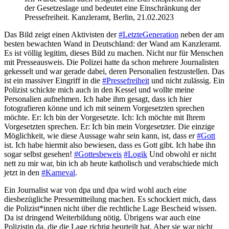
der Gesetzeslage und bedeutet eine Einschränkung der
Pressefreiheit. Kanzleramt, Berlin, 21.02.2023
Das Bild zeigt einen Aktivisten der
#LetzteGeneration
neben der am
besten bewachten Wand in Deutschland: der Wand am Kanzleramt.
Es ist völlig legitim, dieses Bild zu machen. Nicht nur für Menschen
mit Presseausweis. Die Polizei hatte da schon mehrere Journalisten
gekesselt und war gerade dabei, deren Personalien festzustellen. Das
ist ein massiver Eingriff in die
#Pressefreiheit
und nicht zulässig. Ein
Polizist schickte mich auch in den Kessel und wollte meine
Personalien aufnehmen. Ich habe ihm gesagt, dass ich hier
fotografieren könne und ich mit seinem Vorgesetzten sprechen
möchte. Er: Ich bin der Vorgesetzte. Ich: Ich möchte mit Ihrem
Vorgesetzten sprechen. Er: Ich bin mein Vorgesetzter. Die einzige
Möglichkeit, wie diese Aussage wahr sein kann, ist, dass er
#Gott
ist. Ich habe hiermit also bewiesen, dass es Gott gibt. Ich habe ihn
sogar selbst gesehen!
#Gottesbeweis
#Logik
Und obwohl er nicht
nett zu mir war, bin ich ab heute katholisch und verabschiede mich
jetzt in den
#Karneval
.
Ein Journalist war von dpa und dpa wird wohl auch eine
diesbezügliche Pressemitteilung machen. Es schockiert mich, dass
die Polizist*innen nicht über die rechtliche Lage Bescheid wissen.
Da ist dringend Weiterbildung nötig. Übrigens war auch eine
Polizistin da, die die Lage richtig beurteilt hat. Aber sie war nicht