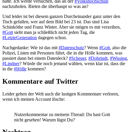
hatte. Ich werde versuchen, das an der
#Volkshochschule
nachzuholen. Bieten die überhaupt so was an?
Und leider ist bei diesem ganzen Durcheinander ganz unter den
Tisch gefallen, wer auf dem Bild bei 23 ist. Das sind Lisa
Schinköthe und Franz Winter. Aber sie mögen es mir verzeihen,
#Gott
sieht man ja schließlich nicht jeden Tag, die
#LetzteGeneration
dagegen schon.
Nachgedanke: Wie ist das mit
#Datenschutz
? Wenn
#Gott
, also die
Polizei, Listen mit Personen führt, die in die Hölle kommen, was
passiert dann bei einem Datenleck?
#Scheuer
,
#Dobrindt
,
#Wissing
,
#Lindner
? Würde die noch jemand wählen, wenn klar ist, dass die
in die
#Hölle
kommen?
Kommentare auf Twitter
Leider gehen der Welt auch die lustigen Kommentare verloren,
wenn ich meinen Account lösche:
Nutzerkommentar zu meinem Thread: Du hast Gott
nicht gesehen! Warum lügst Du?