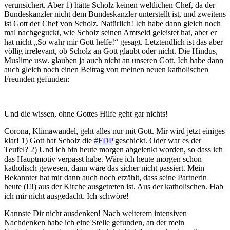
verunsichert. Aber 1) hätte Scholz keinen weltlichen Chef, da der
Bundeskanzler nicht dem Bundeskanzler unterstellt ist, und zweitens
ist Gott der Chef von Scholz. Natürlich! Ich habe dann gleich noch
mal nachgeguckt, wie Scholz seinen Amtseid geleistet hat, aber er
hat nicht „So wahr mir Gott helfe!“ gesagt. Letztendlich ist das aber
völlig irrelevant, ob Scholz an Gott glaubt oder nicht. Die Hindus,
Muslime usw. glauben ja auch nicht an unseren Gott. Ich habe dann
auch gleich noch einen Beitrag von meinen neuen katholischen
Freunden gefunden:
Und die wissen, ohne Gottes Hilfe geht gar nichts!
Corona, Klimawandel, geht alles nur mit Gott. Mir wird jetzt einiges
klar! 1) Gott hat Scholz die
#FDP
geschickt. Oder war es der
Teufel? 2) Und ich bin heute morgen abgelenkt worden, so dass ich
das Hauptmotiv verpasst habe. Wäre ich heute morgen schon
katholisch gewesen, dann wäre das sicher nicht passiert. Mein
Bekannter hat mir dann auch noch erzählt, dass seine Partnerin
heute (!!!) aus der Kirche ausgetreten ist. Aus der katholischen. Hab
ich mir nicht ausgedacht. Ich schwöre!
Kannste Dir nicht ausdenken! Nach weiterem intensiven
Nachdenken habe ich eine Stelle gefunden, an der mein