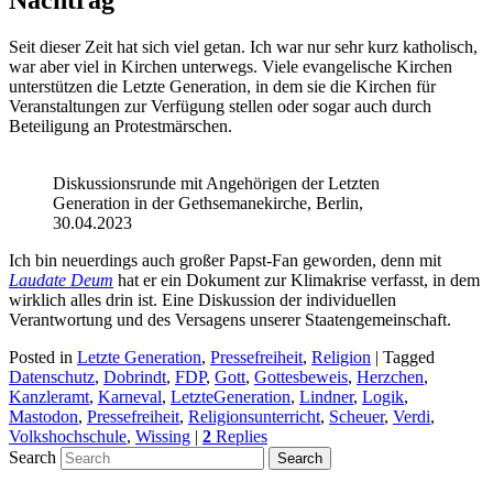
Nachtrag
Seit dieser Zeit hat sich viel getan. Ich war nur sehr kurz katholisch,
war aber viel in Kirchen unterwegs. Viele evangelische Kirchen
unterstützen die Letzte Generation, in dem sie die Kirchen für
Veranstaltungen zur Verfügung stellen oder sogar auch durch
Beteiligung an Protestmärschen.
Diskussionsrunde mit Angehörigen der Letzten
Generation in der Gethsemanekirche, Berlin,
30.04.2023
Ich bin neuerdings auch großer Papst-Fan geworden, denn mit
Laudate Deum
hat er ein Dokument zur Klimakrise verfasst, in dem
wirklich alles drin ist. Eine Diskussion der individuellen
Verantwortung und des Versagens unserer Staatengemeinschaft.
Posted in
Letzte Generation
,
Pressefreiheit
,
Religion
|
Tagged
Datenschutz
,
Dobrindt
,
FDP
,
Gott
,
Gottesbeweis
,
Herzchen
,
Kanzleramt
,
Karneval
,
LetzteGeneration
,
Lindner
,
Logik
,
Mastodon
,
Pressefreiheit
,
Religionsunterricht
,
Scheuer
,
Verdi
,
Volkshochschule
,
Wissing
|
2
Replies
Search