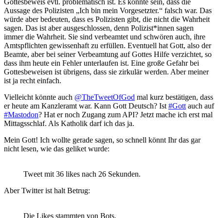
Gottesbeweis evtl. problematisch ist. Es könnte sein, dass die
Aussage des Polizisten „Ich bin mein Vorgesetzter.“ falsch war. Das
würde aber bedeuten, dass es Polizisten gibt, die nicht die Wahrheit
sagen. Das ist aber ausgeschlossen, denn Polizist*innen sagen
immer die Wahrheit. Sie sind verbeamtet und schwören auch, ihre
Amtspflichten gewissenhaft zu erfüllen. Eventuell hat Gott, also der
Beamte, aber bei seiner Verbeamtung auf Gottes Hilfe verzichtet, so
dass ihm heute ein Fehler unterlaufen ist. Eine große Gefahr bei
Gottesbeweisen ist übrigens, dass sie zirkulär werden. Aber meiner
ist ja recht einfach.
Vielleicht könnte auch
@TheTweetOfGod
mal kurz bestätigen, dass
er heute am Kanzleramt war. Kann Gott Deutsch? Ist
#Gott
auch auf
#Mastodon
? Hat er noch Zugang zum API? Jetzt mache ich erst mal
Mittagsschlaf. Als Katholik darf ich das ja.
Mein Gott! Ich wollte gerade sagen, so schnell könnt Ihr das gar
nicht lesen, wie das geliket wurde:
Tweet mit 36 likes nach 26 Sekunden.
Aber Twitter ist halt Betrug:
Die Likes stammten von Bots.