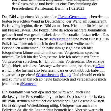
der Gesetzeslage und bedeutet eine Einschränkung der
Pressefreiheit. Kanzleramt, Berlin, 21.02.2023
Das Bild zeigt einen Aktivisten der
#LetzteGeneration
neben der am
besten bewachten Wand in Deutschland: der Wand am Kanzleramt.
Es ist völlig legitim, dieses Bild zu machen. Nicht nur für Menschen
mit Presseausweis. Die Polizei hatte da schon mehrere Journalisten
gekesselt und war gerade dabei, deren Personalien festzustellen. Das
ist ein massiver Eingriff in die
#Pressefreiheit
und nicht zulässig. Ein
Polizist schickte mich auch in den Kessel und wollte meine
Personalien aufnehmen. Ich habe ihm gesagt, dass ich hier
fotografieren könne und ich mit seinem Vorgesetzten sprechen
möchte. Er: Ich bin der Vorgesetzte. Ich: Ich möchte mit Ihrem
Vorgesetzten sprechen. Er: Ich bin mein Vorgesetzter. Die einzige
Möglichkeit, wie diese Aussage wahr sein kann, ist, dass er
#Gott
ist. Ich habe hiermit also bewiesen, dass es Gott gibt. Ich habe ihn
sogar selbst gesehen!
#Gottesbeweis
#Logik
Und obwohl er nicht
nett zu mir war, bin ich ab heute katholisch und verabschiede mich
jetzt in den
#Karneval
.
Ein Journalist war von dpa und dpa wird wohl auch eine
diesbezügliche Pressemitteilung machen. Es schockiert mich, dass
die Polizist*innen nicht über die rechtliche Lage Bescheid wissen.
Da ist dringend Weiterbildung nötig. Übrigens war auch eine
Polizistin da, die die Lage richtig beurteilt hat. Aber sie war nicht