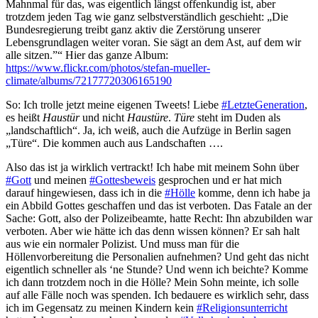
Mahnmal für das, was eigentlich längst offenkundig ist, aber
trotzdem jeden Tag wie ganz selbstverständlich geschieht: „Die
Bundesregierung treibt ganz aktiv die Zerstörung unserer
Lebensgrundlagen weiter voran. Sie sägt an dem Ast, auf dem wir
alle sitzen.”“ Hier das ganze Album:
https://www.flickr.com/photos/stefan-mueller-
climate/albums/72177720306165190
So: Ich trolle jetzt meine eigenen Tweets! Liebe
#LetzteGeneration
,
es heißt
Haustür
und nicht
Haustüre
.
Türe
steht im Duden als
„landschaftlich“. Ja, ich weiß, auch die Aufzüge in Berlin sagen
„Türe“. Die kommen auch aus Landschaften ….
Also das ist ja wirklich vertrackt! Ich habe mit meinem Sohn über
#Gott
und meinen
#Gottesbeweis
gesprochen und er hat mich
darauf hingewiesen, dass ich in die
#Hölle
komme, denn ich habe ja
ein Abbild Gottes geschaffen und das ist verboten. Das Fatale an der
Sache: Gott, also der Polizeibeamte, hatte Recht: Ihn abzubilden war
verboten. Aber wie hätte ich das denn wissen können? Er sah halt
aus wie ein normaler Polizist. Und muss man für die
Höllenvorbereitung die Personalien aufnehmen? Und geht das nicht
eigentlich schneller als ‘ne Stunde? Und wenn ich beichte? Komme
ich dann trotzdem noch in die Hölle? Mein Sohn meinte, ich solle
auf alle Fälle noch was spenden. Ich bedauere es wirklich sehr, dass
ich im Gegensatz zu meinen Kindern kein
#Religionsunterricht