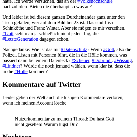
hatte. Ich werde versuchen, das an der
#Volkshochschule
nachzuholen. Bieten die überhaupt so was an?
Und leider ist bei diesem ganzen Durcheinander ganz unter den
Tisch gefallen, wer auf dem Bild bei 23 ist. Das sind Lisa
Schinköthe und Franz Winter. Aber sie mögen es mir verzeihen,
#Gott
sieht man ja schließlich nicht jeden Tag, die
#LetzteGeneration
dagegen schon.
Nachgedanke: Wie ist das mit
#Datenschutz
? Wenn
#Gott
, also die
Polizei, Listen mit Personen führt, die in die Hölle kommen, was
passiert dann bei einem Datenleck?
#Scheuer
,
#Dobrindt
,
#Wissing
,
#Lindner
? Würde die noch jemand wählen, wenn klar ist, dass die
in die
#Hölle
kommen?
Kommentare auf Twitter
Leider gehen der Welt auch die lustigen Kommentare verloren,
wenn ich meinen Account lösche:
Nutzerkommentar zu meinem Thread: Du hast Gott
nicht gesehen! Warum lügst Du?