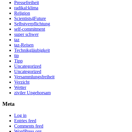
Pressefreiheit
radikal:klima
Religion
Scientists4Future
Selbstverpflichtung
self-commitment
super schwer
taz
taz-Reisen
Technikgläubigkeit
tip
Tipp
Uncategorized
Uncategorized
Versammlungsfreiheit
Verzicht
Wetter
ziviler Ungehorsam
Meta
Log in
Entries feed
Comments feed
WordPress.org