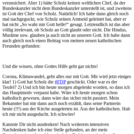
verunsichert. Aber 1) hätte Scholz keinen weltlichen Chef, da der
Bundeskanzler nicht dem Bundeskanzler unterstellt ist, und zweitens
ist Gott der Chef von Scholz. Natürlich! Ich habe dann gleich noch
mal nachgeguckt, wie Scholz seinen Amtseid geleistet hat, aber er
hat nicht „So wahr mir Gott helfe!“ gesagt. Letztendlich ist das aber
völlig irrelevant, ob Scholz an Gott glaubt oder nicht. Die Hindus,
Muslime usw. glauben ja auch nicht an unseren Gott. Ich habe dann
auch gleich noch einen Beitrag von meinen neuen katholischen
Freunden gefunden:
Und die wissen, ohne Gottes Hilfe geht gar nichts!
Corona, Klimawandel, geht alles nur mit Gott. Mir wird jetzt einiges
klar! 1) Gott hat Scholz die
#FDP
geschickt. Oder war es der
Teufel? 2) Und ich bin heute morgen abgelenkt worden, so dass ich
das Hauptmotiv verpasst habe. Wäre ich heute morgen schon
katholisch gewesen, dann wäre das sicher nicht passiert. Mein
Bekannter hat mir dann auch noch erzählt, dass seine Partnerin
heute (!!!) aus der Kirche ausgetreten ist. Aus der katholischen. Hab
ich mir nicht ausgedacht. Ich schwöre!
Kannste Dir nicht ausdenken! Nach weiterem intensiven
Nachdenken habe ich eine Stelle gefunden, an der mein