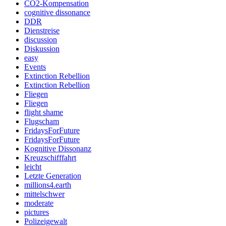
CO2-Kompensation
cognitive dissonance
DDR
Dienstreise
discussion
Diskussion
easy
Events
Extinction Rebellion
Extinction Rebellion
Fliegen
Fliegen
flight shame
Flugscham
FridaysForFuture
FridaysForFuture
Kognitive Dissonanz
Kreuzschifffahrt
leicht
Letzte Generation
millions4.earth
mittelschwer
moderate
pictures
Polizeigewalt