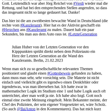
Gott. Letztendlich war aber Jörg Reichel von
#Verdi
wieder mal die
Rettung, und hat bei den entsprechenden Stellen angerufen, so dass
das insgesamt nicht so lange gedauert hat. Danke!
Das hier ist die am zweitbesten bewachte Wand in Deutschland (die
rechte vom
#Kanzleramt
). Hier hat es der Aktivist geschafft ein
#Herzchen
ans
#Kanzleramt
zu malen. Dauert halt ein paar
Sekunden, bis man aus dem Auto raus ist.
#LetzteGeneration
Julian Huber von der Letzten Generation vor den
Kipppunkten sprüht direkt neben dem Polizeiauto ein
Herz der Letzten Generation an die Wand des
Kanzleramts. Berlin, 21.02.2023
Wenn man sich zu so gesellschaftliche relevanten Themen
positioniert und glaubt einen
#Gottesbeweis
gefunden zu haben,
dann muss man sehr, sehr vorsichtig sein. Die Materie ist nicht
einfach und vielleicht gibt es irgendwo einen Denkfehler oder
irgendetwas, was man übersehen hat. Ich hatte zwar in
mathematischer Logik im Studium eine 1 und habe Logik auch oft
unterrichtet, aber man weiß ja nie. Ich habe also bzgl. Gott noch
einmal eine zweite Meinung eingeholt. Mein Bekannter meinte, der
Chef des Polizisten, der sein eigener Vorgesetzter sei, wäre Scholz.
(So auch
@IlaiAnton
in den Kommentaren). Das hat mich kurz