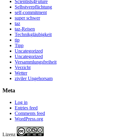
Scientists4Future
Selbstverpflichtung
self-commitment
super schwer
taz
taz-Reisen
Technikgläubigkeit
tip
Tipp
Uncategorized
Uncategorized
Versammlungsfreiheit
Verzicht
Wetter
ziviler Ungehorsam
Meta
Log in
Entries feed
Comments feed
WordPress.org
Lizenz