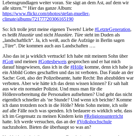
Lebensgrundlagen weiter voran. Sie sägt an dem Ast, auf dem wir
alle sitzen.”“ Hier das ganze Album:
https://www.flickr.com/photos/stefan-mueller-
climate/albums/72177720306165190
So: Ich trolle jetzt meine eigenen Tweets! Liebe
#LetzteGeneration
,
es heißt
Haustür
und nicht
Haustüre
.
Türe
steht im Duden als
„landschaftlich“. Ja, ich weiß, auch die Aufzüge in Berlin sagen
„Türe“. Die kommen auch aus Landschaften ….
Also das ist ja wirklich vertrackt! Ich habe mit meinem Sohn über
#Gott
und meinen
#Gottesbeweis
gesprochen und er hat mich
darauf hingewiesen, dass ich in die
#Hölle
komme, denn ich habe ja
ein Abbild Gottes geschaffen und das ist verboten. Das Fatale an der
Sache: Gott, also der Polizeibeamte, hatte Recht: Ihn abzubilden war
verboten. Aber wie hätte ich das denn wissen können? Er sah halt
aus wie ein normaler Polizist. Und muss man für die
Höllenvorbereitung die Personalien aufnehmen? Und geht das nicht
eigentlich schneller als ‘ne Stunde? Und wenn ich beichte? Komme
ich dann trotzdem noch in die Hölle? Mein Sohn meinte, ich solle
auf alle Fälle noch was spenden. Ich bedauere es wirklich sehr, dass
ich im Gegensatz zu meinen Kindern kein
#Religionsunterricht
hatte. Ich werde versuchen, das an der
#Volkshochschule
nachzuholen. Bieten die überhaupt so was an?