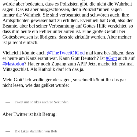
würde aber bedeuten, dass es Polizisten gibt, die nicht die Wahrheit
sagen. Das ist aber ausgeschlossen, denn Polizist*innen sagen
immer die Wahrheit. Sie sind verbeamtet und schwören auch, ihre
Amtspflichten gewissenhaft zu erfüllen. Eventuell hat Gott, also der
Beamte, aber bei seiner Verbeamtung auf Gottes Hilfe verzichtet, so
dass ihm heute ein Fehler unterlaufen ist. Eine große Gefahr bei
Gottesbeweisen ist übrigens, dass sie zirkulär werden. Aber meiner
ist ja recht einfach.
Vielleicht könnte auch
@TheTweetOfGod
mal kurz bestätigen, dass
er heute am Kanzleramt war. Kann Gott Deutsch? Ist
#Gott
auch auf
#Mastodon
? Hat er noch Zugang zum API? Jetzt mache ich erst mal
Mittagsschlaf. Als Katholik darf ich das ja.
Mein Gott! Ich wollte gerade sagen, so schnell könnt Ihr das gar
nicht lesen, wie das geliket wurde:
Tweet mit 36 likes nach 26 Sekunden.
Aber Twitter ist halt Betrug:
Die Likes stammten von Bots.