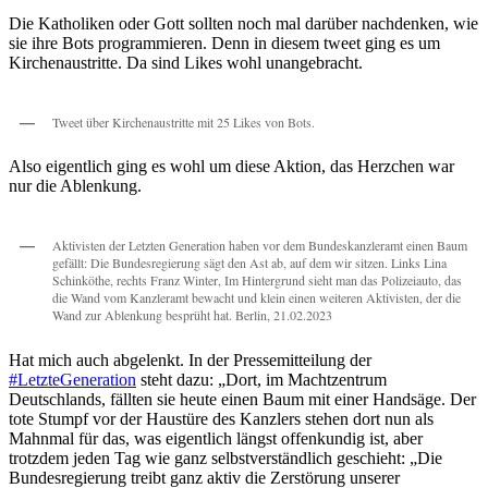
Die Katholiken oder Gott sollten noch mal darüber nachdenken, wie
sie ihre Bots programmieren. Denn in diesem tweet ging es um
Kirchenaustritte. Da sind Likes wohl unangebracht.
Tweet über Kirchenaustritte mit 25 Likes von Bots.
Also eigentlich ging es wohl um diese Aktion, das Herzchen war
nur die Ablenkung.
Aktivisten der Letzten Generation haben vor dem Bundeskanzleramt einen Baum
gefällt: Die Bundesregierung sägt den Ast ab, auf dem wir sitzen. Links Lina
Schinköthe, rechts Franz Winter, Im Hintergrund sieht man das Polizeiauto, das
die Wand vom Kanzleramt bewacht und klein einen weiteren Aktivisten, der die
Wand zur Ablenkung besprüht hat. Berlin, 21.02.2023
Hat mich auch abgelenkt. In der Pressemitteilung der
#LetzteGeneration
steht dazu: „Dort, im Machtzentrum
Deutschlands, fällten sie heute einen Baum mit einer Handsäge. Der
tote Stumpf vor der Haustüre des Kanzlers stehen dort nun als
Mahnmal für das, was eigentlich längst offenkundig ist, aber
trotzdem jeden Tag wie ganz selbstverständlich geschieht: „Die
Bundesregierung treibt ganz aktiv die Zerstörung unserer