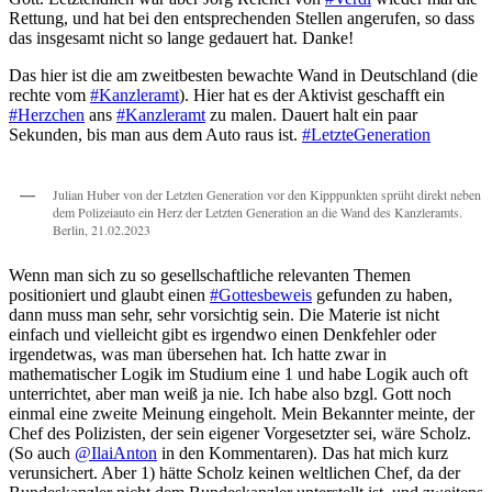
Rettung, und hat bei den entsprechenden Stellen angerufen, so dass
das insgesamt nicht so lange gedauert hat. Danke!
Das hier ist die am zweitbesten bewachte Wand in Deutschland (die
rechte vom
#Kanzleramt
). Hier hat es der Aktivist geschafft ein
#Herzchen
ans
#Kanzleramt
zu malen. Dauert halt ein paar
Sekunden, bis man aus dem Auto raus ist.
#LetzteGeneration
Julian Huber von der Letzten Generation vor den Kipppunkten sprüht direkt neben
dem Polizeiauto ein Herz der Letzten Generation an die Wand des Kanzleramts.
Berlin, 21.02.2023
Wenn man sich zu so gesellschaftliche relevanten Themen
positioniert und glaubt einen
#Gottesbeweis
gefunden zu haben,
dann muss man sehr, sehr vorsichtig sein. Die Materie ist nicht
einfach und vielleicht gibt es irgendwo einen Denkfehler oder
irgendetwas, was man übersehen hat. Ich hatte zwar in
mathematischer Logik im Studium eine 1 und habe Logik auch oft
unterrichtet, aber man weiß ja nie. Ich habe also bzgl. Gott noch
einmal eine zweite Meinung eingeholt. Mein Bekannter meinte, der
Chef des Polizisten, der sein eigener Vorgesetzter sei, wäre Scholz.
(So auch
@IlaiAnton
in den Kommentaren). Das hat mich kurz
verunsichert. Aber 1) hätte Scholz keinen weltlichen Chef, da der