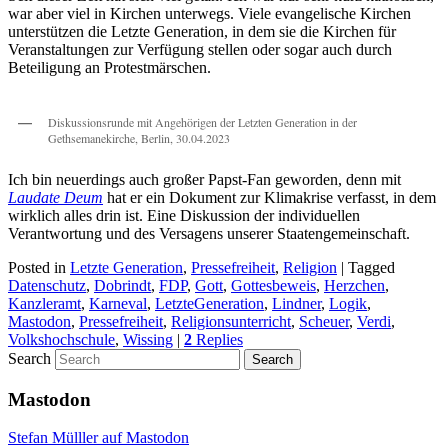
war aber viel in Kirchen unterwegs. Viele evangelische Kirchen
unterstützen die Letzte Generation, in dem sie die Kirchen für
Veranstaltungen zur Verfügung stellen oder sogar auch durch
Beteiligung an Protestmärschen.
Diskussionsrunde mit Angehörigen der Letzten Generation in der
Gethsemanekirche, Berlin, 30.04.2023
Ich bin neuerdings auch großer Papst-Fan geworden, denn mit
Laudate Deum
hat er ein Dokument zur Klimakrise verfasst, in dem
wirklich alles drin ist. Eine Diskussion der individuellen
Verantwortung und des Versagens unserer Staatengemeinschaft.
Posted in
Letzte Generation
,
Pressefreiheit
,
Religion
|
Tagged
Datenschutz
,
Dobrindt
,
FDP
,
Gott
,
Gottesbeweis
,
Herzchen
,
Kanzleramt
,
Karneval
,
LetzteGeneration
,
Lindner
,
Logik
,
Mastodon
,
Pressefreiheit
,
Religionsunterricht
,
Scheuer
,
Verdi
,
Volkshochschule
,
Wissing
|
2
Replies
Search
Mastodon
Stefan Mülller auf Mastodon