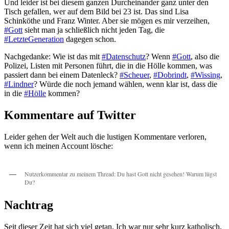
Und leider ist bei diesem ganzen Durcheinander ganz unter den
Tisch gefallen, wer auf dem Bild bei 23 ist. Das sind Lisa
Schinköthe und Franz Winter. Aber sie mögen es mir verzeihen,
#Gott
sieht man ja schließlich nicht jeden Tag, die
#LetzteGeneration
dagegen schon.
Nachgedanke: Wie ist das mit
#Datenschutz
? Wenn
#Gott
, also die
Polizei, Listen mit Personen führt, die in die Hölle kommen, was
passiert dann bei einem Datenleck?
#Scheuer
,
#Dobrindt
,
#Wissing
,
#Lindner
? Würde die noch jemand wählen, wenn klar ist, dass die
in die
#Hölle
kommen?
Kommentare auf Twitter
Leider gehen der Welt auch die lustigen Kommentare verloren,
wenn ich meinen Account lösche:
Nutzerkommentar zu meinem Thread: Du hast Gott nicht gesehen! Warum lügst
Du?
Nachtrag
Seit dieser Zeit hat sich viel getan. Ich war nur sehr kurz katholisch,