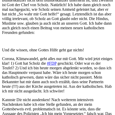
Bundeskanzler nicht dem Bundeskanzler unterstellt ist, und zweitens
ist Gott der Chef von Scholz. Natürlich! Ich habe dann gleich noch
mal nachgeguckt, wie Scholz seinen Amtseid geleistet hat, aber er
hat nicht „So wahr mir Gott helfe!“ gesagt. Letztendlich ist das aber
völlig irrelevant, ob Scholz an Gott glaubt oder nicht. Die Hindus,
Muslime usw. glauben ja auch nicht an unseren Gott. Ich habe dann
auch gleich noch einen Beitrag von meinen neuen katholischen
Freunden gefunden:
Und die wissen, ohne Gottes Hilfe geht gar nichts!
Corona, Klimawandel, geht alles nur mit Gott. Mir wird jetzt einiges
klar! 1) Gott hat Scholz die
#FDP
geschickt. Oder war es der
Teufel? 2) Und ich bin heute morgen abgelenkt worden, so dass ich
das Hauptmotiv verpasst habe. Wäre ich heute morgen schon
katholisch gewesen, dann wäre das sicher nicht passiert. Mein
Bekannter hat mir dann auch noch erzählt, dass seine Partnerin
heute (!!!) aus der Kirche ausgetreten ist. Aus der katholischen. Hab
ich mir nicht ausgedacht. Ich schwöre!
Kannste Dir nicht ausdenken! Nach weiterem intensiven
Nachdenken habe ich eine Stelle gefunden, an der mein
Gottesbeweis evtl. problematisch ist. Es könnte sein, dass die
Aussage des Polizisten „Ich bin mein Vorgesetzter.“ falsch war. Das