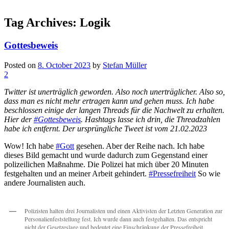
Tag Archives:
Logik
Gottesbeweis
Posted on
8. October 2023
by
Stefan Müller
2
Twitter ist unerträglich geworden. Also noch unerträglicher. Also so,
dass man es nicht mehr ertragen kann und gehen muss. Ich habe
beschlossen einige der langen Threads für die Nachwelt zu erhalten.
Hier der
#Gottesbeweis
. Hashtags lasse ich drin, die Threadzahlen
habe ich entfernt. Der ursprüngliche Tweet ist vom 21.02.2023
Wow! Ich habe
#Gott
gesehen. Aber der Reihe nach. Ich habe
dieses Bild gemacht und wurde dadurch zum Gegenstand einer
polizeilichen Maßnahme. Die Polizei hat mich über 20 Minuten
festgehalten und an meiner Arbeit gehindert.
#Pressefreiheit
So wie
andere Journalisten auch.
Polizisten halten drei Journalisten und einen Aktivisten der Letzten Generation zur
Personalienfeststellung fest. Ich wurde dann auch festgehalten. Das entspricht
nicht der Gesetzeslage und bedeutet eine Einschränkung der Pressefreiheit.