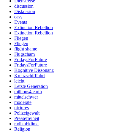
Dienstreise
discussion
Diskussion
easy
Events
Extinction Rebellion
Extinction Rebellion
Fliegen
Fliegen
flight shame
Flugscham
FridaysForFuture
FridaysForFuture
Kognitive Dissonanz
Kreuzschifffahrt
leicht
Letzte Generation
millions4.earth
mittelschwer
moderate
pictures
Polizeigewalt
Pressefreiheit
radikal:klima
Religion