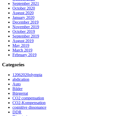
September 2021
October 2020
August 2020
January 2020
December 2019
November 2019
October 2019
September 2019
August 2019
May 2019
March 2019
February 2019
Categories
12062020olympia
abdication
Auto
Bilder
Bürgerrat
CO2 compensation
CO2-Kompensation
cognitive dissonance
DDR