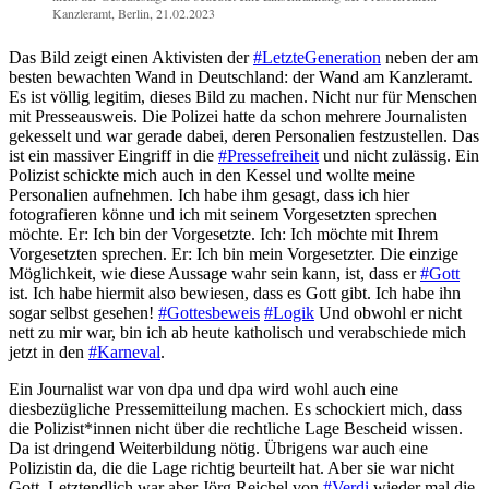
Kanzleramt, Berlin, 21.02.2023
Das Bild zeigt einen Aktivisten der
#LetzteGeneration
neben der am
besten bewachten Wand in Deutschland: der Wand am Kanzleramt.
Es ist völlig legitim, dieses Bild zu machen. Nicht nur für Menschen
mit Presseausweis. Die Polizei hatte da schon mehrere Journalisten
gekesselt und war gerade dabei, deren Personalien festzustellen. Das
ist ein massiver Eingriff in die
#Pressefreiheit
und nicht zulässig. Ein
Polizist schickte mich auch in den Kessel und wollte meine
Personalien aufnehmen. Ich habe ihm gesagt, dass ich hier
fotografieren könne und ich mit seinem Vorgesetzten sprechen
möchte. Er: Ich bin der Vorgesetzte. Ich: Ich möchte mit Ihrem
Vorgesetzten sprechen. Er: Ich bin mein Vorgesetzter. Die einzige
Möglichkeit, wie diese Aussage wahr sein kann, ist, dass er
#Gott
ist. Ich habe hiermit also bewiesen, dass es Gott gibt. Ich habe ihn
sogar selbst gesehen!
#Gottesbeweis
#Logik
Und obwohl er nicht
nett zu mir war, bin ich ab heute katholisch und verabschiede mich
jetzt in den
#Karneval
.
Ein Journalist war von dpa und dpa wird wohl auch eine
diesbezügliche Pressemitteilung machen. Es schockiert mich, dass
die Polizist*innen nicht über die rechtliche Lage Bescheid wissen.
Da ist dringend Weiterbildung nötig. Übrigens war auch eine
Polizistin da, die die Lage richtig beurteilt hat. Aber sie war nicht
Gott. Letztendlich war aber Jörg Reichel von
#Verdi
wieder mal die