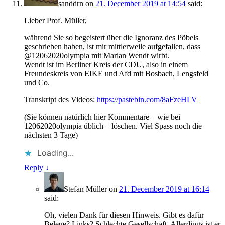
sanddrn
on
21. December 2019 at 14:54
said:
Lieber Prof. Müller,
während Sie so begeistert über die Ignoranz des Pöbels
geschrieben haben, ist mir mittlerweile aufgefallen, dass
@12062020olympia mit Marian Wendt wirbt.
Wendt ist im Berliner Kreis der CDU, also in einem
Freundeskreis von EIKE und Afd mit Bosbach, Lengsfeld
und Co.
Transkript des Videos:
https://pastebin.com/8aFzeHLV
(Sie können natürlich hier Kommentare – wie bei
12062020olympia üblich – löschen. Viel Spass noch die
nächsten 3 Tage)
Loading...
Reply
↓
Stefan Müller
on
21. December 2019 at 16:14
said:
Oh, vielen Dank für diesen Hinweis. Gibt es dafür
Belege? Links? Schlechte Gesellschaft. Allerdings ist er