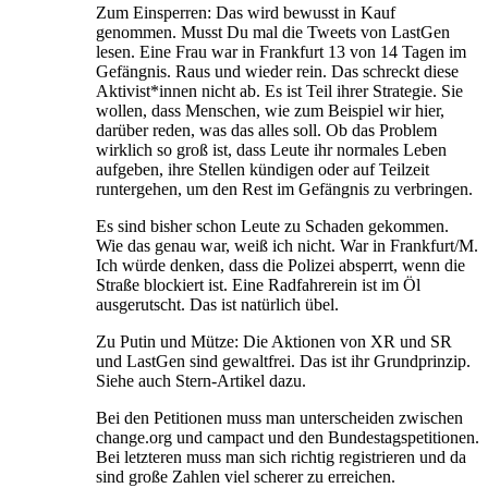
Zum Einsperren: Das wird bewusst in Kauf
genommen. Musst Du mal die Tweets von LastGen
lesen. Eine Frau war in Frankfurt 13 von 14 Tagen im
Gefängnis. Raus und wieder rein. Das schreckt diese
Aktivist*innen nicht ab. Es ist Teil ihrer Strategie. Sie
wollen, dass Menschen, wie zum Beispiel wir hier,
darüber reden, was das alles soll. Ob das Problem
wirklich so groß ist, dass Leute ihr normales Leben
aufgeben, ihre Stellen kündigen oder auf Teilzeit
runtergehen, um den Rest im Gefängnis zu verbringen.
Es sind bisher schon Leute zu Schaden gekommen.
Wie das genau war, weiß ich nicht. War in Frankfurt/M.
Ich würde denken, dass die Polizei absperrt, wenn die
Straße blockiert ist. Eine Radfahrerein ist im Öl
ausgerutscht. Das ist natürlich übel.
Zu Putin und Mütze: Die Aktionen von XR und SR
und LastGen sind gewaltfrei. Das ist ihr Grundprinzip.
Siehe auch Stern-Artikel dazu.
Bei den Petitionen muss man unterscheiden zwischen
change.org und campact und den Bundestagspetitionen.
Bei letzteren muss man sich richtig registrieren und da
sind große Zahlen viel scherer zu erreichen.