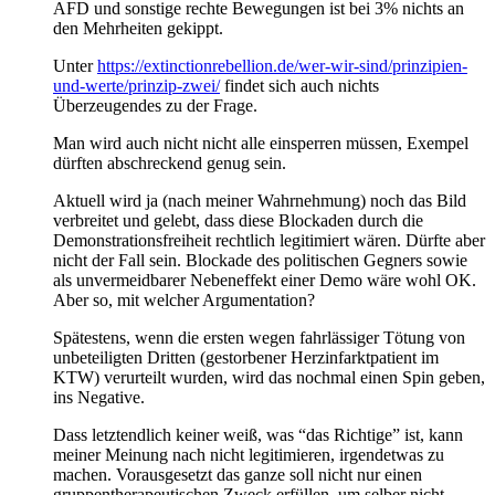
AFD und sonstige rechte Bewegungen ist bei 3% nichts an
den Mehrheiten gekippt.
Unter
https://extinctionrebellion.de/wer-wir-sind/prinzipien-
und-werte/prinzip-zwei/
findet sich auch nichts
Überzeugendes zu der Frage.
Man wird auch nicht nicht alle einsperren müssen, Exempel
dürften abschreckend genug sein.
Aktuell wird ja (nach meiner Wahrnehmung) noch das Bild
verbreitet und gelebt, dass diese Blockaden durch die
Demonstrationsfreiheit rechtlich legitimiert wären. Dürfte aber
nicht der Fall sein. Blockade des politischen Gegners sowie
als unvermeidbarer Nebeneffekt einer Demo wäre wohl OK.
Aber so, mit welcher Argumentation?
Spätestens, wenn die ersten wegen fahrlässiger Tötung von
unbeteiligten Dritten (gestorbener Herzinfarktpatient im
KTW) verurteilt wurden, wird das nochmal einen Spin geben,
ins Negative.
Dass letztendlich keiner weiß, was “das Richtige” ist, kann
meiner Meinung nach nicht legitimieren, irgendetwas zu
machen. Vorausgesetzt das ganze soll nicht nur einen
gruppentherapeutischen Zweck erfüllen, um selber nicht