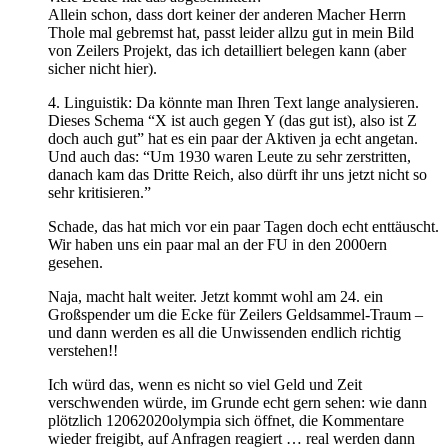
Allein schon, dass dort keiner der anderen Macher Herrn
Thole mal gebremst hat, passt leider allzu gut in mein Bild
von Zeilers Projekt, das ich detailliert belegen kann (aber
sicher nicht hier).
4. Linguistik: Da könnte man Ihren Text lange analysieren.
Dieses Schema “X ist auch gegen Y (das gut ist), also ist Z
doch auch gut” hat es ein paar der Aktiven ja echt angetan.
Und auch das: “Um 1930 waren Leute zu sehr zerstritten,
danach kam das Dritte Reich, also dürft ihr uns jetzt nicht so
sehr kritisieren.”
Schade, das hat mich vor ein paar Tagen doch echt enttäuscht.
Wir haben uns ein paar mal an der FU in den 2000ern
gesehen.
Naja, macht halt weiter. Jetzt kommt wohl am 24. ein
Großspender um die Ecke für Zeilers Geldsammel-Traum –
und dann werden es all die Unwissenden endlich richtig
verstehen!!
Ich würd das, wenn es nicht so viel Geld und Zeit
verschwenden würde, im Grunde echt gern sehen: wie dann
plötzlich 12062020olympia sich öffnet, die Kommentare
wieder freigibt, auf Anfragen reagiert … real werden dann