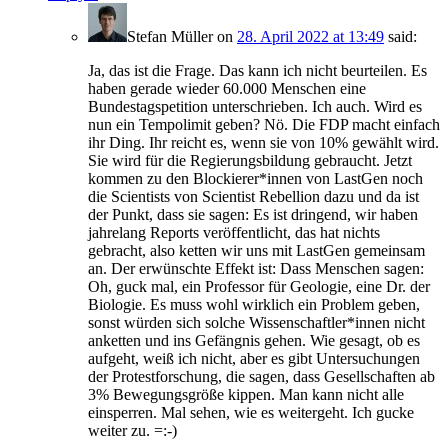
Stefan Müller
on
28. April 2022 at 13:49
said:
Ja, das ist die Frage. Das kann ich nicht beurteilen. Es
haben gerade wieder 60.000 Menschen eine
Bundestagspetition unterschrieben. Ich auch. Wird es
nun ein Tempolimit geben? Nö. Die FDP macht einfach
ihr Ding. Ihr reicht es, wenn sie von 10% gewählt wird.
Sie wird für die Regierungsbildung gebraucht. Jetzt
kommen zu den Blockierer*innen von LastGen noch
die Scientists von Scientist Rebellion dazu und da ist
der Punkt, dass sie sagen: Es ist dringend, wir haben
jahrelang Reports veröffentlicht, das hat nichts
gebracht, also ketten wir uns mit LastGen gemeinsam
an. Der erwünschte Effekt ist: Dass Menschen sagen:
Oh, guck mal, ein Professor für Geologie, eine Dr. der
Biologie. Es muss wohl wirklich ein Problem geben,
sonst würden sich solche Wissenschaftler*innen nicht
anketten und ins Gefängnis gehen. Wie gesagt, ob es
aufgeht, weiß ich nicht, aber es gibt Untersuchungen
der Protestforschung, die sagen, dass Gesellschaften ab
3% Bewegungsgröße kippen. Man kann nicht alle
einsperren. Mal sehen, wie es weitergeht. Ich gucke
weiter zu. =:-)