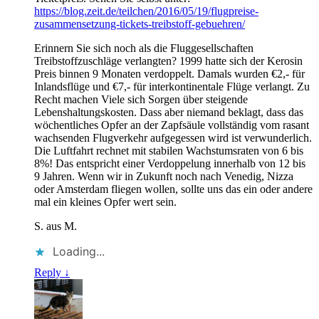
https://blog.zeit.de/teilchen/2016/05/19/flugpreise-
zusammensetzung-tickets-treibstoff-gebuehren/
Erinnern Sie sich noch als die Fluggesellschaften
Treibstoffzuschläge verlangten? 1999 hatte sich der Kerosin
Preis binnen 9 Monaten verdoppelt. Damals wurden €2,- für
Inlandsflüge und €7,- für interkontinentale Flüge verlangt. Zu
Recht machen Viele sich Sorgen über steigende
Lebenshaltungskosten. Dass aber niemand beklagt, dass das
wöchentliches Opfer an der Zapfsäule vollständig vom rasant
wachsenden Flugverkehr aufgegessen wird ist verwunderlich.
Die Luftfahrt rechnet mit stabilen Wachstumsraten von 6 bis
8%! Das entspricht einer Verdoppelung innerhalb von 12 bis
9 Jahren. Wenn wir in Zukunft noch nach Venedig, Nizza
oder Amsterdam fliegen wollen, sollte uns das ein oder andere
mal ein kleines Opfer wert sein.
S. aus M.
Loading...
Reply
↓