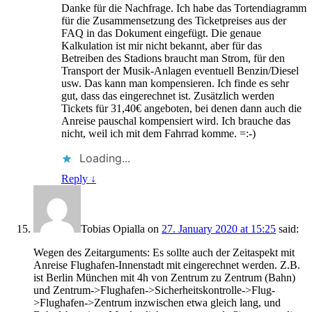
Danke für die Nachfrage. Ich habe das Tortendiagramm
für die Zusammensetzung des Ticketpreises aus der
FAQ in das Dokument eingefügt. Die genaue
Kalkulation ist mir nicht bekannt, aber für das
Betreiben des Stadions braucht man Strom, für den
Transport der Musik-Anlagen eventuell Benzin/Diesel
usw. Das kann man kompensieren. Ich finde es sehr
gut, dass das eingerechnet ist. Zusätzlich werden
Tickets für 31,40€ angeboten, bei denen dann auch die
Anreise pauschal kompensiert wird. Ich brauche das
nicht, weil ich mit dem Fahrrad komme. =:-)
Loading...
Reply
↓
Tobias Opialla
on
27. January 2020 at 15:25
said:
Wegen des Zeitarguments: Es sollte auch der Zeitaspekt mit
Anreise Flughafen-Innenstadt mit eingerechnet werden. Z.B.
ist Berlin München mit 4h von Zentrum zu Zentrum (Bahn)
und Zentrum->Flughafen->Sicherheitskontrolle->Flug-
>Flughafen->Zentrum inzwischen etwa gleich lang, und