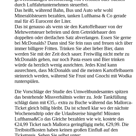
durch Luftfahrtunternehmen steuerfrei.
Das heißt, während Bahn, Bus und Auto sehr wohl
Mineralölsteuern bezahlen, tanken Lufthansa & Co gerade
mal für 45 Eurocent der Liter.
Das ist genauso als wenn sie den Kartoffelbauer von der
Mehrwertsteuer befreien und dem Getreidebauer den
doppelten oder dreifachen Satz abverlangen. Essen Sie gerne
bei McDonalds? Dann sind Sie fein raus und freuen sich über
immer billigere Fritten. Trinken Sie aber lieber Bier, dann
werden Sie mit der Zeit doch sauer. Freiwillig nicht mehr zu
McDonalds gehen, nur noch Pasta essen und Bier trinken
würde da herzlich wenig ausrichten. Jedes Kind kann
ausrechnen, dass McDonalds und die meisten Kartoffelbauern
steinreich werden, während Sie Frust und Gnochi mit Wodka
runterspülen.
Die Vorschläge der Studie des Umweltbundesamtes spitzen
das bestehende Missverhältnis weiter zu. Jede Tankfüllung
schlägt dann mit €35,- extra zu Buche während das Mallorca-
Ticket gleich billig bleibt. Da ist schnell klar wo der nächste
Wochenendtrip oder die Urlaubsreise hingeht! Müssten
Lufthansa&Co das Gleiche bezahlen wie wir, kostete das
€24,99 Ticket nach Mallorca geringfügig mehr, €29,99. Die
Treibstoffkosten haben keinen großen Einfluß auf den
Ticketpreis. Sehen Sie selbst unter: