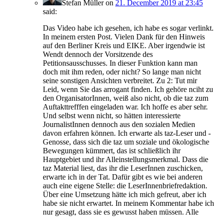
Stefan Müller
on
21. December 2019 at 23:45
said:
Das Video habe ich gesehen, ich habe es sogar verlinkt.
In meinem ersten Post. Vielen Dank für den Hinweis
auf den Berliner Kreis und EIKE. Aber irgendwie ist
Wendt dennoch der Vorsitzende des
Petitionsausschusses. In dieser Funktion kann man
doch mit ihm reden, oder nicht? So lange man nicht
seine sonstigen Ansichten verbreitet. Zu 2: Tut mir
Leid, wenn Sie das arrogant finden. Ich gehöre nciht zu
den OrganisatorInnen, weiß also nicht, ob die taz zum
Auftakttrefffen eingeladen war. Ich hoffe es aber sehr.
Und selbst wenn nicht, so hätten interessierte
JournalistInnen dennoch aus den sozialen Medien
davon erfahren können. Ich erwarte als taz-Leser und -
Genosse, dass sich die taz um soziale und ökologische
Bewegungen kümmert, das ist schließlich ihr
Hauptgebiet und ihr Alleinstellungsmerkmal. Dass die
taz Material liest, das ihr die LeserInnen zuschicken,
erwarte ich in der Tat. Dafür gibt es wie bei anderen
auch eine eigene Stelle: die LeserInnenbriefredaktion.
Über eine Umsetzung hätte ich mich gefreut, aber ich
habe sie nicht erwartet. In meinem Kommentar habe ich
nur gesagt, dass sie es gewusst haben müssen. Alle