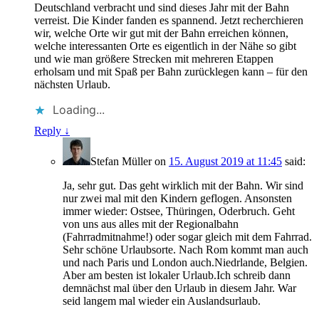
Deutschland verbracht und sind dieses Jahr mit der Bahn
verreist. Die Kinder fanden es spannend. Jetzt recherchieren
wir, welche Orte wir gut mit der Bahn erreichen können,
welche interessanten Orte es eigentlich in der Nähe so gibt
und wie man größere Strecken mit mehreren Etappen
erholsam und mit Spaß per Bahn zurücklegen kann – für den
nächsten Urlaub.
Loading...
Reply
↓
Stefan Müller
on
15. August 2019 at 11:45
said:
Ja, sehr gut. Das geht wirklich mit der Bahn. Wir sind
nur zwei mal mit den Kindern geflogen. Ansonsten
immer wieder: Ostsee, Thüringen, Oderbruch. Geht
von uns aus alles mit der Regionalbahn
(Fahrradmitnahme!) oder sogar gleich mit dem Fahrrad.
Sehr schöne Urlaubsorte. Nach Rom kommt man auch
und nach Paris und London auch.Niedrlande, Belgien.
Aber am besten ist lokaler Urlaub.Ich schreib dann
demnächst mal über den Urlaub in diesem Jahr. War
seid langem mal wieder ein Auslandsurlaub.