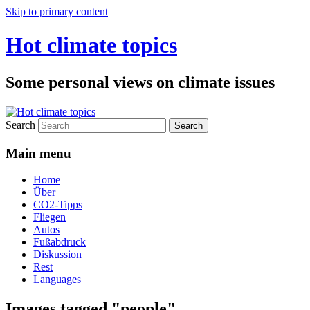
Skip to primary content
Hot climate topics
Some personal views on climate issues
Search
Main menu
Home
Über
CO2-Tipps
Fliegen
Autos
Fußabdruck
Diskussion
Rest
Languages
Images tagged "people"