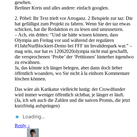
gesehen.
Berliner Kreis und alles andere: einfach googlen.
2. Pöbel: Ihr Text trieft vor Arroganz. 2 Beispiele zur taz: Die
hat gefälligst zum Projekt zu fahren. Wenn Sie der taz etwas
schicken, hat die Redaktion es zu lesen und umzusetzen.
– Ach, ein drittes: “Und sie hätte wissen können, dass
Olympia am Freitag vor und während der regulären
#1JahrNurBlockiert-Demo bei FFF im Invalidenpark war.” –
mag sein, nur hat es 12062020olympia nicht mal geschafft,
die versprochenen ‘Probe’ der ‘Petitionen’ hinterher irgendwo
zu erwähnen.
Ja, das könnte ich länger belegen, aber dann doch lieber
öffentlich woanders, wo Sie nicht à la einhorn Kommentare
löschen können.
Das wäre als Karikatur vielleicht lustig: der Crowdfunder
wird immer weniger öffentlich sichtbar, je länger er läuft.
(Ja, ich seh auch die Zahlen und die naiven Promis, die jetzt
kurzfristig aufspringen)
Loading...
Reply
↓