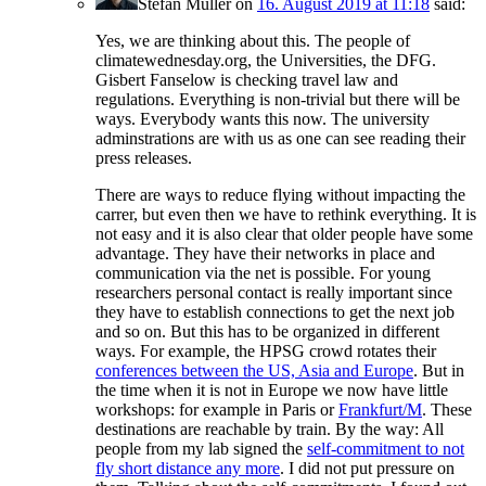
Stefan Müller
on
16. August 2019 at 11:18
said:
Yes, we are thinking about this. The people of
climatewednesday.org, the Universities, the DFG.
Gisbert Fanselow is checking travel law and
regulations. Everything is non-trivial but there will be
ways. Everybody wants this now. The university
adminstrations are with us as one can see reading their
press releases.
There are ways to reduce flying without impacting the
carrer, but even then we have to rethink everything. It is
not easy and it is also clear that older people have some
advantage. They have their networks in place and
communication via the net is possible. For young
researchers personal contact is really important since
they have to establish connections to get the next job
and so on. But this has to be organized in different
ways. For example, the HPSG crowd rotates their
conferences between the US, Asia and Europe
. But in
the time when it is not in Europe we now have little
workshops: for example in Paris or
Frankfurt/M
. These
destinations are reachable by train. By the way: All
people from my lab signed the
self-commitment to not
fly short distance any more
. I did not put pressure on