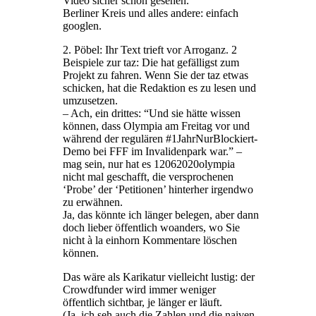
Video sicher schon gesehen.
Berliner Kreis und alles andere: einfach
googlen.
2. Pöbel: Ihr Text trieft vor Arroganz. 2
Beispiele zur taz: Die hat gefälligst zum
Projekt zu fahren. Wenn Sie der taz etwas
schicken, hat die Redaktion es zu lesen und
umzusetzen.
– Ach, ein drittes: “Und sie hätte wissen
können, dass Olympia am Freitag vor und
während der regulären #1JahrNurBlockiert-
Demo bei FFF im Invalidenpark war.” –
mag sein, nur hat es 12062020olympia
nicht mal geschafft, die versprochenen
‘Probe’ der ‘Petitionen’ hinterher irgendwo
zu erwähnen.
Ja, das könnte ich länger belegen, aber dann
doch lieber öffentlich woanders, wo Sie
nicht à la einhorn Kommentare löschen
können.
Das wäre als Karikatur vielleicht lustig: der
Crowdfunder wird immer weniger
öffentlich sichtbar, je länger er läuft.
(Ja, ich seh auch die Zahlen und die naiven