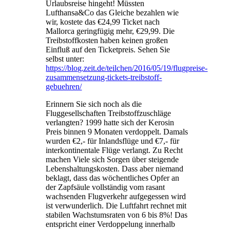
Urlaubsreise hingeht! Müssten
Lufthansa&Co das Gleiche bezahlen wie
wir, kostete das €24,99 Ticket nach
Mallorca geringfügig mehr, €29,99. Die
Treibstoffkosten haben keinen großen
Einfluß auf den Ticketpreis. Sehen Sie
selbst unter:
https://blog.zeit.de/teilchen/2016/05/19/flugpreise-
zusammensetzung-tickets-treibstoff-
gebuehren/
Erinnern Sie sich noch als die
Fluggesellschaften Treibstoffzuschläge
verlangten? 1999 hatte sich der Kerosin
Preis binnen 9 Monaten verdoppelt. Damals
wurden €2,- für Inlandsflüge und €7,- für
interkontinentale Flüge verlangt. Zu Recht
machen Viele sich Sorgen über steigende
Lebenshaltungskosten. Dass aber niemand
beklagt, dass das wöchentliches Opfer an
der Zapfsäule vollständig vom rasant
wachsenden Flugverkehr aufgegessen wird
ist verwunderlich. Die Luftfahrt rechnet mit
stabilen Wachstumsraten von 6 bis 8%! Das
entspricht einer Verdoppelung innerhalb