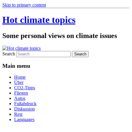
Skip to primary content
Hot climate topics
Some personal views on climate issues
Search
Main menu
Home
Über
CO2-Tipps
Fliegen
Autos
Fußabdruck
Diskussion
Rest
Languages