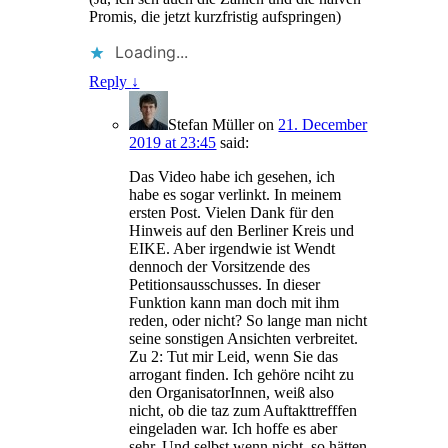
Promis, die jetzt kurzfristig aufspringen)
Loading...
Reply
↓
Stefan Müller
on
21. December
2019 at 23:45
said:
Das Video habe ich gesehen, ich
habe es sogar verlinkt. In meinem
ersten Post. Vielen Dank für den
Hinweis auf den Berliner Kreis und
EIKE. Aber irgendwie ist Wendt
dennoch der Vorsitzende des
Petitionsausschusses. In dieser
Funktion kann man doch mit ihm
reden, oder nicht? So lange man nicht
seine sonstigen Ansichten verbreitet.
Zu 2: Tut mir Leid, wenn Sie das
arrogant finden. Ich gehöre nciht zu
den OrganisatorInnen, weiß also
nicht, ob die taz zum Auftakttrefffen
eingeladen war. Ich hoffe es aber
sehr. Und selbst wenn nicht, so hätten