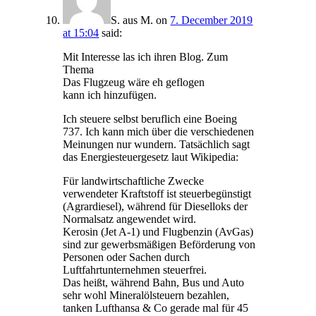
S. aus M.
on
7. December 2019
at 15:04
said:
Mit Interesse las ich ihren Blog. Zum
Thema
Das Flugzeug wäre eh geflogen
kann ich hinzufügen.
Ich steuere selbst beruflich eine Boeing
737. Ich kann mich über die verschiedenen
Meinungen nur wundern. Tatsächlich sagt
das Energiesteuergesetz laut Wikipedia:
Für landwirtschaftliche Zwecke
verwendeter Kraftstoff ist steuerbegünstigt
(Agrardiesel), während für Dieselloks der
Normalsatz angewendet wird.
Kerosin (Jet A-1) und Flugbenzin (AvGas)
sind zur gewerbsmäßigen Beförderung von
Personen oder Sachen durch
Luftfahrtunternehmen steuerfrei.
Das heißt, während Bahn, Bus und Auto
sehr wohl Mineralölsteuern bezahlen,
tanken Lufthansa & Co gerade mal für 45