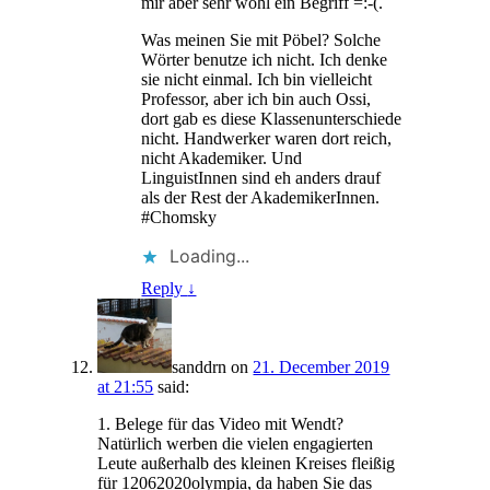
mir aber sehr wohl ein Begriff =:-(.
Was meinen Sie mit Pöbel? Solche
Wörter benutze ich nicht. Ich denke
sie nicht einmal. Ich bin vielleicht
Professor, aber ich bin auch Ossi,
dort gab es diese Klassenunterschiede
nicht. Handwerker waren dort reich,
nicht Akademiker. Und
LinguistInnen sind eh anders drauf
als der Rest der AkademikerInnen.
#Chomsky
Loading...
Reply
↓
sanddrn
on
21. December 2019
at 21:55
said:
1. Belege für das Video mit Wendt?
Natürlich werben die vielen engagierten
Leute außerhalb des kleinen Kreises fleißig
für 12062020olympia, da haben Sie das