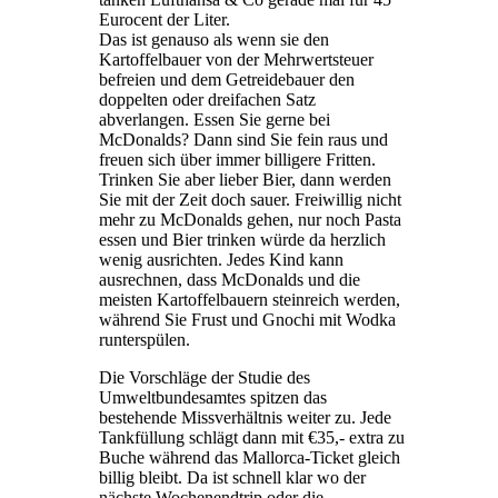
Eurocent der Liter.
Das ist genauso als wenn sie den
Kartoffelbauer von der Mehrwertsteuer
befreien und dem Getreidebauer den
doppelten oder dreifachen Satz
abverlangen. Essen Sie gerne bei
McDonalds? Dann sind Sie fein raus und
freuen sich über immer billigere Fritten.
Trinken Sie aber lieber Bier, dann werden
Sie mit der Zeit doch sauer. Freiwillig nicht
mehr zu McDonalds gehen, nur noch Pasta
essen und Bier trinken würde da herzlich
wenig ausrichten. Jedes Kind kann
ausrechnen, dass McDonalds und die
meisten Kartoffelbauern steinreich werden,
während Sie Frust und Gnochi mit Wodka
runterspülen.
Die Vorschläge der Studie des
Umweltbundesamtes spitzen das
bestehende Missverhältnis weiter zu. Jede
Tankfüllung schlägt dann mit €35,- extra zu
Buche während das Mallorca-Ticket gleich
billig bleibt. Da ist schnell klar wo der
nächste Wochenendtrip oder die