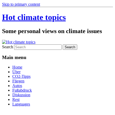
Skip to primary content
Hot climate topics
Some personal views on climate issues
Search
Main menu
Home
Über
CO2-Tipps
Fliegen
Autos
Fußabdruck
Diskussion
Rest
Languages