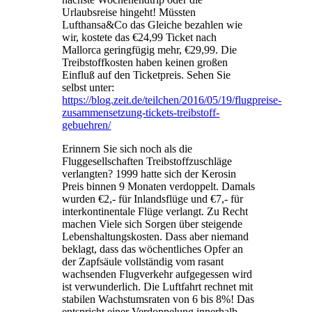
Urlaubsreise hingeht! Müssten
Lufthansa&Co das Gleiche bezahlen wie
wir, kostete das €24,99 Ticket nach
Mallorca geringfügig mehr, €29,99. Die
Treibstoffkosten haben keinen großen
Einfluß auf den Ticketpreis. Sehen Sie
selbst unter:
https://blog.zeit.de/teilchen/2016/05/19/flugpreise-
zusammensetzung-tickets-treibstoff-
gebuehren/
Erinnern Sie sich noch als die
Fluggesellschaften Treibstoffzuschläge
verlangten? 1999 hatte sich der Kerosin
Preis binnen 9 Monaten verdoppelt. Damals
wurden €2,- für Inlandsflüge und €7,- für
interkontinentale Flüge verlangt. Zu Recht
machen Viele sich Sorgen über steigende
Lebenshaltungskosten. Dass aber niemand
beklagt, dass das wöchentliches Opfer an
der Zapfsäule vollständig vom rasant
wachsenden Flugverkehr aufgegessen wird
ist verwunderlich. Die Luftfahrt rechnet mit
stabilen Wachstumsraten von 6 bis 8%! Das
entspricht einer Verdoppelung innerhalb