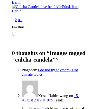
1
2
►
Like this:
Loading…
0 thoughts on “
Images tagged
"culcha-candela"
”
Pingback:
I do not fly anymore | Hot
climate topics
Krista Haldenwang
on
15.
August 2019 at 10:51
said:
Ich fliege auch nicht mehr, das letzte mal