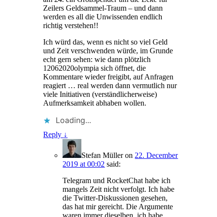
Zeilers Geldsammel-Traum – und dann
werden es all die Unwissenden endlich
richtig verstehen!!
Ich würd das, wenn es nicht so viel Geld
und Zeit verschwenden würde, im Grunde
echt gern sehen: wie dann plötzlich
12062020olympia sich öffnet, die
Kommentare wieder freigibt, auf Anfragen
reagiert … real werden dann vermutlich nur
viele Initiativen (verständlicherweise)
Aufmerksamkeit abhaben wollen.
Loading...
Reply
↓
Stefan Müller
on
22. December
2019 at 00:02
said:
Telegram und RocketChat habe ich
mangels Zeit nicht verfolgt. Ich habe
die Twitter-Diskussionen gesehen,
das hat mir gereicht. Die Argumente
waren immer dieselben, ich habe