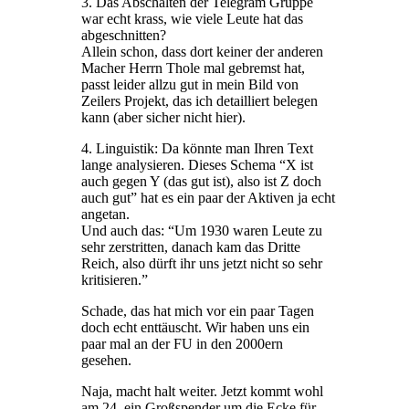
3. Das Abschalten der Telegram Gruppe
war echt krass, wie viele Leute hat das
abgeschnitten?
Allein schon, dass dort keiner der anderen
Macher Herrn Thole mal gebremst hat,
passt leider allzu gut in mein Bild von
Zeilers Projekt, das ich detailliert belegen
kann (aber sicher nicht hier).
4. Linguistik: Da könnte man Ihren Text
lange analysieren. Dieses Schema “X ist
auch gegen Y (das gut ist), also ist Z doch
auch gut” hat es ein paar der Aktiven ja echt
angetan.
Und auch das: “Um 1930 waren Leute zu
sehr zerstritten, danach kam das Dritte
Reich, also dürft ihr uns jetzt nicht so sehr
kritisieren.”
Schade, das hat mich vor ein paar Tagen
doch echt enttäuscht. Wir haben uns ein
paar mal an der FU in den 2000ern
gesehen.
Naja, macht halt weiter. Jetzt kommt wohl
am 24. ein Großspender um die Ecke für