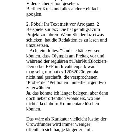
Video sicher schon gesehen.
Berliner Kreis und alles andere: einfach
googlen.
2. Pöbel: Ihr Text trieft vor Arroganz. 2
Beispiele zur taz: Die hat gefälligst zum
Projekt zu fahren. Wenn Sie der taz etwas
schicken, hat die Redaktion es zu lesen und
umzusetzen.
– Ach, ein drittes: “Und sie hätte wissen
können, dass Olympia am Freitag vor und
während der regulären #1JahrNurBlockiert-
Demo bei FFF im Invalidenpark war.” –
mag sein, nur hat es 12062020olympia
nicht mal geschafft, die versprochenen
‘Probe’ der ‘Petitionen’ hinterher irgendwo
zu erwähnen.
Ja, das könnte ich länger belegen, aber dann
doch lieber öffentlich woanders, wo Sie
nicht à la einhorn Kommentare löschen
können.
Das wäre als Karikatur vielleicht lustig: der
Crowdfunder wird immer weniger
öffentlich sichtbar, je länger er läuft.