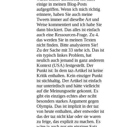
einige in meinen Blog-Posts
aufgegriffen. Wenn ich mich richtig
erinnere, haben Sie auch meine
Tweets immer auf dieselbe Art und
Weise kommentiert und ich habe Sie
dann blockiert. Das alles ist einfach
auch eine Ressourcen-Frage. Zu 4.
das werden Sie in meinen Texten
nicht finden. Bitte analysieren Sie!
Zu der Sache mit 33 stehe ich. Das ist
ein typisch linkes Problem, hat
neulich auch jemand in ganz anderem
Kontext (USA) festgestellt. Der
Punkt ist: In dem taz-Artikel ist keine
Kritik enthalten. Kein einziger Punkt
ist stichhaltig. Der Artikel ist einfach
nur unterirdisch und hätte vielleicht
auf die Meinungsseite gekonnt. Es
gibt ein einziges echtes aber nciht
besonders starkes Argument gegen
Olympia. Das ist implizit in der taz
von heute enthalten, aber entweder ist
das der taz nicht klar oder sie waren
zu feige, das explizit zu machen. Es
wäre ja auch nur ein einziger Satz