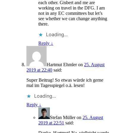
each other. Gisbert and me are
working on travel in the DFG. I am
not in any EC committees but let’s
see whether we can change anything
there.
Loading...
Reply
↓
Hartmut Ehmler
on
25. August
2019 at 22:40
said:
Super Beitrag! So etwas würde ich gerne
mal im Tagesspiegel o.ä. lesen!
Loading...
Reply
↓
Stefan Müller
on
25. August
2019 at 22:51
said:
Danke, Hartmut! Na, vielleicht werde