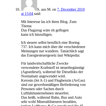
S. aus M.
on
7. December 2019
at 15:04
said:
Mit Interesse las ich ihren Blog. Zum
Thema
Das Flugzeug wäre eh geflogen
kann ich hinzufügen.
Ich steuere selbst beruflich eine Boeing
737. Ich kann mich über die verschiedenen
Meinungen nur wundern. Tatsächlich sagt
das Energiesteuergesetz laut Wikipedia:
Für landwirtschaftliche Zwecke
verwendeter Kraftstoff ist steuerbegünstigt
(Agrardiesel), während für Dieselloks der
Normalsatz angewendet wird.
Kerosin (Jet A-1) und Flugbenzin (AvGas)
sind zur gewerbsmäßigen Beförderung von
Personen oder Sachen durch
Luftfahrtunternehmen steuerfrei.
Das heißt, während Bahn, Bus und Auto
sehr wohl Mineralölsteuern bezahlen,
tanken Lufthansa & Co gerade mal für 45