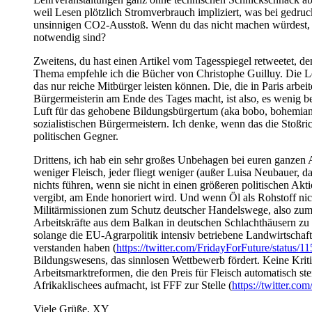
weil Lesen plötzlich Stromverbrauch impliziert, was bei gedr
unsinnigen CO2-Ausstoß. Wenn du das nicht machen würdest, w
notwendig sind?
Zweitens, du hast einen Artikel vom Tagesspiegel retweetet, de
Thema empfehle ich die Bücher von Christophe Guilluy. Die Leut
das nur reiche Mitbürger leisten können. Die, die in Paris arbe
Bürgermeisterin am Ende des Tages macht, ist also, es wenig b
Luft für das gehobene Bildungsbürgertum (aka bobo, bohemian 
sozialistischen Bürgermeistern. Ich denke, wenn das die Stoßri
politischen Gegner.
Drittens, ich hab ein sehr großes Unbehagen bei euren ganzen A
weniger Fleisch, jeder fliegt weniger (außer Luisa Neubauer, da 
nichts führen, wenn sie nicht in einen größeren politischen Ak
vergibt, am Ende honoriert wird. Und wenn Öl als Rohstoff nic
Militärmissionen zum Schutz deutscher Handelswege, also zum Sch
Arbeitskräfte aus dem Balkan in deutschen Schlachthäusern z
solange die EU-Agrarpolitik intensiv betriebene Landwirtschaft
verstanden haben (
https://twitter.com/FridayForFuture/status
Bildungswesens, das sinnlosen Wettbewerb fördert. Keine Kritik
Arbeitsmarktreformen, die den Preis für Fleisch automatisch s
Afrikaklischees aufmacht, ist FFF zur Stelle (
https://twitter.c
Viele Grüße, XY