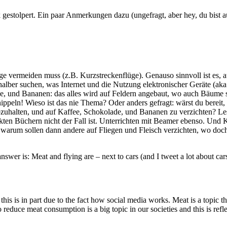
 gestolpert. Ein paar Anmerkungen dazu (ungefragt, aber hey, du bist au
üge vermeiden muss (z.B. Kurzstreckenflüge). Genauso sinnvoll ist es, a
halber suchen, was Internet und die Nutzung elektronischer Geräte (ak
lade, und Bananen: das alles wird auf Feldern angebaut, wo auch Bäume 
eln! Wieso ist das nie Thema? Oder anders gefragt: wärst du bereit, wi
zuhalten, und auf Kaffee, Schokolade, und Bananen zu verzichten? L
uckten Büchern nicht der Fall ist. Unterrichten mit Beamer ebenso. U
arum sollen dann andere auf Fliegen und Fleisch verzichten, wo doch
er is: Meat and flying are – next to cars (and I tweet a lot about cars 
his is in part due to the fact how social media works. Meat is a topic t
duce meat consumption is a big topic in our societies and this is reflecte