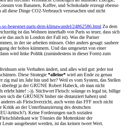
nd Konsum von Bananen, Kaffee, und Schokolade erzeugt ebenso
 all diese Dinge CO2-Verbrauch verursachen und nicht
ton-so-begegnet-paris-dem-klimawandel/24862586.html
Zu dem
chzeitig ist das Wohnen innerhalb von Paris so teuer, dass sich
e das auch in London der Fall ist). Was die Pariser
mmen, in der sie arbeiten müssen. Oder anders gesagt: saubere
orgung der bobos kümmern. Und das umgesetzt von einer
 dann wird linke Politik (zumindestens in dieser Form) zum
iduum sein Verhalten ändert, und alles wird gut: jeder isst
h schämen. Diese Strategie
*alleine*
wird am Ende zu genau
er zig mal im Jahr hin und her? Weil es vom System, das Stellen
ssen überlegt ja der GRÜNE Robert Habeck, ob man nicht
bt hätte! :-)). Stichwort Fleisch: solange es legal ist, billige
nen sich die GRÜNEN bisher nie distanziert haben) und
s anderes als Fleischverzicht, auch wenn das FFF noch nicht
ne Kritik an der Unterfinanzierung des deutschen
u EU-kritisch?). Keine Forderungen nach sozialen
Fleischfabrikant wie Tönnies die Mottenkiste der
 Leute ausgebeutet werden, ist das keinen tweet Wert.