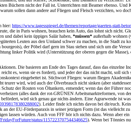
uckten Büchern nicht der Fall ist. Unterrichten mit Beamer ebenso. U
arum sollen dann andere auf Fliegen und Fleisch verzichten, wo doch
n hier:
https://www.tagesspiegel.de/themen/reportage/gaerten-statt-be
e, die in Paris wohnen, brauchen kein Auto, das lohnt sich nicht. Glei
iten und dabei kein üppiges Salär haben,
*müssen*
außerhalb wohnen (wi
egüterten Leuten aus den Umland schwer zu machen, in die Stadt zu ko
bourgeois), der Pöbel darf gern im Stau stehen und sich um die Vers
chtung linker Politik wird (Unterstützung der oberen gegen die Masse),
ktionen. Die basieren am Ende des Tages darauf, dass das einzelne Indiv
reicht es, wenn sie es fordert), und jeder der das nicht macht, soll sic
tionskontext eingebettet ist. Stichwort Fliegen: warum fliegen Akademik
ht teurer wird, wird auch der Ölverbrauch nicht sinken (aber stattde
utz der Routen von Öltankern, entsendet; wenn das der Führer noch erle
u verheizen (alles dank der rot-GRÜNEN Arbeitsmarktreformen, von de
 befördert, wird sich genau gar nichts ändern. Eine Agrarwende ist wa
/1159398178380288002
). Leider finde ich nichts davon bei dir/euch. Kei
 an der EU-Förderparaxis in seiner jetzigen Form (ist das vielleicht z
teigen lassen würden. Auch von FFF hör ich nichts dazu. Wenn aber ein 
om/FridayForFuture/status/1157223707544346625
). Wenn bei Tönnies nur