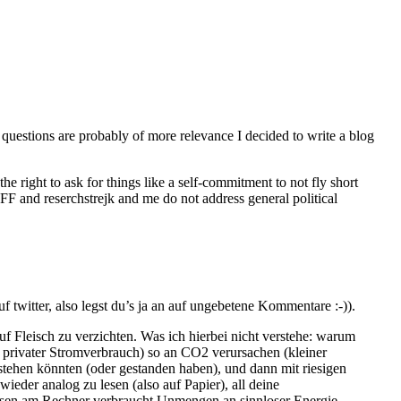
 questions are probably of more relevance I decided to write a blog
 right to ask for things like a self-commitment to not fly short
F and reserchstrejk and me do not address general political
f twitter, also legst du’s ja an auf ungebetene Kommentare :-)).
uf Fleisch zu verzichten. Was ich hierbei nicht verstehe: warum
a privater Stromverbrauch) so an CO2 verursachen (kleiner
stehen könnten (oder gestanden haben), und dann mit riesigen
eder analog zu lesen (also auf Papier), all deine
esen am Rechner verbraucht Unmengen an sinnloser Energie,