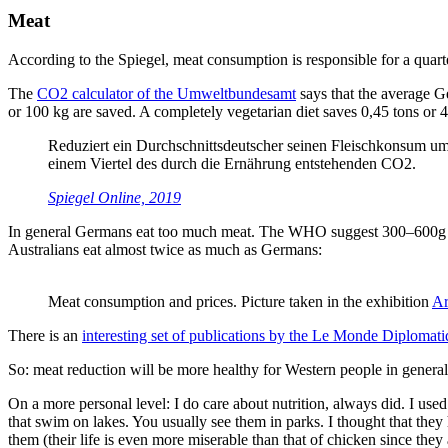
Meat
According to the Spiegel, meat consumption is responsible for a quarte
The
CO2 calculator of the Umweltbundesamt
says that the average Ge
or 100 kg are saved. A completely vegetarian diet saves 0,45 tons or 
Reduziert ein Durchschnittsdeutscher seinen Fleischkonsum um u
einem Viertel des durch die Ernährung entstehenden CO2.
Spiegel Online, 2019
In general Germans eat too much meat. The WHO suggest 300–600g 
Australians eat almost twice as much as Germans:
Meat consumption and prices. Picture taken in the exhibition
Ar
There is an
interesting set of publications by the Le Monde Diploma
So: meat reduction will be more healthy for Western people in general 
On a more personal level: I do care about nutrition, always did. I used
that swim on lakes. You usually see them in parks. I thought that they
them (their life is even more miserable than that of chicken since they 