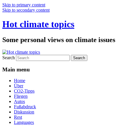
Skip to primary content
Skip to secondary content
Hot climate topics
Some personal views on climate issues
Search
Main menu
Home
Über
CO2-Tipps
Fliegen
Autos
Fußabdruck
Diskussion
Rest
Languages