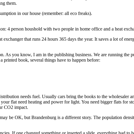
ing them.
umption in our house (remember: all eco freaks).
tion: 4 person houshold with two people in home office and a heat exc
 exchanger that runs 24 hours 365 days the year. It saves a lot of energ
stion. As you know, I am in the publishing business. We are running the 
 a printed book, several things have to happen before:
stribution needs fuel. Usually cars bring the books to the wholesaler a
 your flat need heating and power for light. You need bigger flats for st
our CO2 impact.
may be OK, but Brandenburg is a different story. The population density
ncies. If one changed something or inserted a slide, everything had to be 