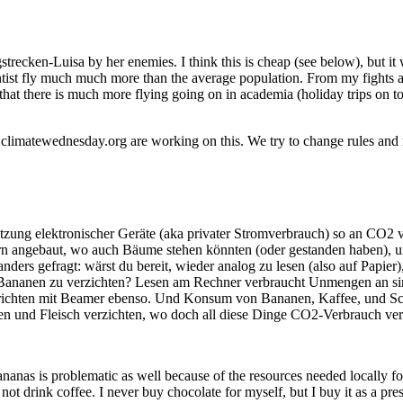
ecken-Luisa by her enemies. I think this is cheap (see below), but it 
st fly much much more than the average population. From my fights agai
that there is much more flying going on in academia (holiday trips on 
d climatewednesday.org are working on this. We try to change rules and 
zung elektronischer Geräte (aka privater Stromverbrauch) so an CO2 ver
ern angebaut, wo auch Bäume stehen könnten (oder gestanden haben), u
ers gefragt: wärst du bereit, wieder analog zu lesen (also auf Papier)
Bananen zu verzichten? Lesen am Rechner verbraucht Unmengen an sin
Unterrichten mit Beamer ebenso. Und Konsum von Bananen, Kaffee, und
en und Fleisch verzichten, wo doch all diese Dinge CO2-Verbrauch ve
ananas is problematic as well because of the resources needed locally f
not drink coffee. I never buy chocolate for myself, but I buy it as a pres