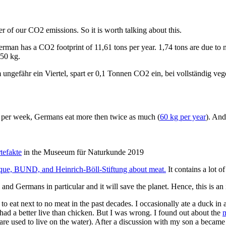
r of our CO2 emissions. So it is worth talking about this.
rman has a CO2 footprint of 11,61 tons per year. 1,74 tons are due to n
450 kg.
ngefähr ein Viertel, spart er 0,1 Tonnen CO2 ein, bei vollständig veg
per week, Germans eat more then twice as much (
60 kg per year
). And
tefakte
in the Museeum für Naturkunde 2019
tique, BUND, and Heinrich-Böll-Stiftung about meat.
It contains a lot of 
and Germans in particular and it will save the planet. Hence, this is an 
 to eat next to no meat in the past decades. I occasionally ate a duck i
 had a better live than chicken. But I was wrong. I found out about the
m
are used to live on the water). After a discussion with my son a became a