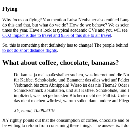
Flying
Why focus on flying? You mention Luisa Neubauer also entitled Langstr
do this and that, but what do we do? How do we behave? We as scienti
times the year. Have a look at typical academic CVs and you will see 
CO2 impact is due to travel and 93% of this due to air travel
.
So, this is something that definitely has to change! The people behin
to not do short distance flights
.
What about coffee, chocolate, bananas?
Du kannst ja mal spaßeshalber suchen, was Internet und die Nut
für Kaffee, Schokolade, und Bananen: das alles wird auf Feld
Verbrauch bis zum Abnippeln! Wieso ist das nie Thema? Oder and
Schnickschnack abzuhalten, und auf Kaffee, Schokolade, und 
impliziert, was bei gedruckten Büchern nicht der Fall ist. 
das nicht machen würdest, warum sollen dann andere auf Flieg
XY, email, 10.08.2019
XY rightly points out that the consumption of coffee, chocolate and b
be willing to refrain from consuming these things. The answer is: I do 