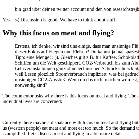
bin grad über deinen twitter-account und den von researchstrejk
Yes. =:-) Discussion is good. We have to think about stuff.
Why this focus on meat and flying?
Erstens, ich denke, wir sind uns einige, dass man unsinnige Fl
dieser Fokus auf Fliegen und Fleisch? Du kannst ja mal spaßes
Tipp: eine Menge! :-)). Gleiches gilt z.B. für Kaffee, Schoko
Schiffen um die Welt geschippert. CO2-Verbrauch bis zum Abnipp
Lehrveranstaltungen ganz ohne technischen Schnickschnack ab
weil Lesen plötzlich Stromverbrauch impliziert, was bei gedr
unsinnigen CO2-Ausstoß. Wenn du das nicht machen würdest, w
notwendig sind?
The commentor asks why there is this focus on meat and flying. The answ
individual lives are concerned:
Currently there maybe a disbalance with focus on meat and flying but t
us (western people) eat meat and most eat too much. So the demand to re
is amplified. Let’s discuss meat and flying in a bit more detail.