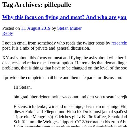
Tag Archives:
pillepalle
Why this focus on flying and meat? And who are you 
Posted on
11. August 2019
by
Stefan Müller
Reply
I got an email from somebody who reads the twitter posts by
research
post. It is a mix of private and general discussion.
XY asks about this focus on meat and flying, he asks about whether I d
distances and reduce meat consumption. He remarks that demanding car
problems, that is things that have to be changed on the level of the soc
I provide the complete email here and then cite parts for discussion:
Hi Stefan,
bin grad über deinen twitter-account und den von researchstrejk
Erstens, ich denke, wir sind uns einige, dass man unsinnige Fl
dieser Fokus auf Fliegen und Fleisch? Du kannst ja mal spaßes
Tipp: eine Menge! :-)). Gleiches gilt z.B. für Kaffee, Schoko
Schiffen um die Welt geschippert. CO2-Verbrauch bis zum Abnipp
Lehrveranstaltungen ganz ohne technischen Schnickschnack ab