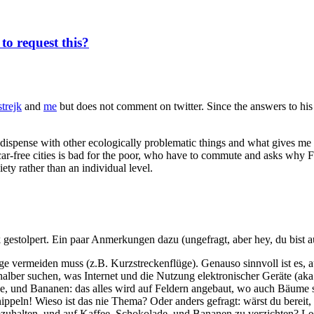
to request this?
strejk
and
me
but does not comment on twitter. Since the answers to his
ispense with other ecologically problematic things and what gives me the
-free cities is bad for the poor, who have to commute and asks why FF
iety rather than an individual level.
 gestolpert. Ein paar Anmerkungen dazu (ungefragt, aber hey, du bist au
üge vermeiden muss (z.B. Kurzstreckenflüge). Genauso sinnvoll ist es, a
halber suchen, was Internet und die Nutzung elektronischer Geräte (ak
lade, und Bananen: das alles wird auf Feldern angebaut, wo auch Bäume 
eln! Wieso ist das nie Thema? Oder anders gefragt: wärst du bereit, wi
zuhalten, und auf Kaffee, Schokolade, und Bananen zu verzichten? L