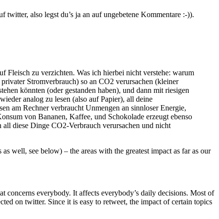
f twitter, also legst du’s ja an auf ungebetene Kommentare :-)).
uf Fleisch zu verzichten. Was ich hierbei nicht verstehe: warum
a privater Stromverbrauch) so an CO2 verursachen (kleiner
stehen könnten (oder gestanden haben), und dann mit riesigen
eder analog zu lesen (also auf Papier), all deine
esen am Rechner verbraucht Unmengen an sinnloser Energie,
nd Konsum von Bananen, Kaffee, und Schokolade erzeugt ebenso
 all diese Dinge CO2-Verbrauch verursachen und nicht
as well, see below) – the areas with the greatest impact as far as our
hat concerns everybody. It affects everybody’s daily decisions. Most of
d on twitter. Since it is easy to retweet, the impact of certain topics