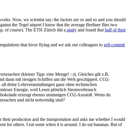
works. Now, we scientist say: the factors are so and so and you should
nst the Tegel airport I know that the average Berliner flies two
top, of course). The ETH Zürich did a
study
and found that
half of their
regulations that favor flying and we ask our colleagues to
self-commit
ursachen (kleiner Tipp: eine Menge! :-)). Gleiches gilt z.B.
nd dann mit riesigen Schiffen um die Welt geschippert. CO2-
, all deine Lehrveranstaltungen ganz ohne technischen
nloser Energie, weil Lesen plötzlich Stromverbrauch
 Schokolade erzeugt ebenso unsinnigen CO2-Ausstoß. Wenn du
rursachen und nicht notwendig sind?
or their production and the transportation and asks me whether I would
ent for others. I eat some when it is around. I do eat bananas. But of