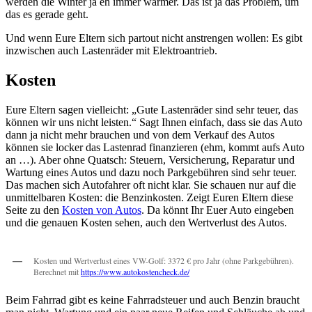
werden die Winter ja eh immer wärmer. Das ist ja das Problem, um
das es gerade geht.
Und wenn Eure Eltern sich partout nicht anstrengen wollen: Es gibt
inzwischen auch Lastenräder mit Elektroantrieb.
Kosten
Eure Eltern sagen vielleicht: „Gute Lastenräder sind sehr teuer, das
können wir uns nicht leisten.“ Sagt Ihnen einfach, dass sie das Auto
dann ja nicht mehr brauchen und von dem Verkauf des Autos
können sie locker das Lastenrad finanzieren (ehm, kommt aufs Auto
an …). Aber ohne Quatsch: Steuern, Versicherung, Reparatur und
Wartung eines Autos und dazu noch Parkgebühren sind sehr teuer.
Das machen sich Autofahrer oft nicht klar. Sie schauen nur auf die
unmittelbaren Kosten: die Benzinkosten. Zeigt Euren Eltern diese
Seite zu den
Kosten von Autos
. Da könnt Ihr Euer Auto eingeben
und die genauen Kosten sehen, auch den Wertverlust des Autos.
Kosten und Wertverlust eines VW-Golf: 3372 € pro Jahr (ohne Parkgebühren).
Berechnet mit
https://www.autokostencheck.de/
Beim Fahrrad gibt es keine Fahrradsteuer und auch Benzin braucht