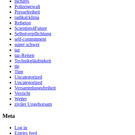
pictures
Polizeigewalt
Pressefreiheit
radikal:klima
Religion
Scientists4Future
Selbstverpflichtung
self-commitment
super schwer
taz
taz-Reisen
Technikgläubigkeit
tip
Tipp
Uncategorized
Uncategorized
Versammlungsfreiheit
Verzicht
Wetter
ziviler Ungehorsam
Meta
Log in
Entries feed