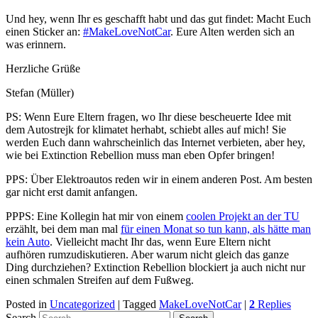
Und hey, wenn Ihr es geschafft habt und das gut findet: Macht Euch
einen Sticker an:
#MakeLoveNotCar
. Eure Alten werden sich an
was erinnern.
Herzliche Grüße
Stefan (Müller)
PS: Wenn Eure Eltern fragen, wo Ihr diese bescheuerte Idee mit
dem Autostrejk for klimatet herhabt, schiebt alles auf mich! Sie
werden Euch dann wahrscheinlich das Internet verbieten, aber hey,
wie bei Extinction Rebellion muss man eben Opfer bringen!
PPS: Über Elektroautos reden wir in einem anderen Post. Am besten
gar nicht erst damit anfangen.
PPPS: Eine Kollegin hat mir von einem
coolen Projekt an der TU
erzählt, bei dem man mal
für einen Monat so tun kann, als hätte man
kein Auto
. Vielleicht macht Ihr das, wenn Eure Eltern nicht
aufhören rumzudiskutieren. Aber warum nicht gleich das ganze
Ding durchziehen? Extinction Rebellion blockiert ja auch nicht nur
einen schmalen Streifen auf dem Fußweg.
Posted in
Uncategorized
|
Tagged
MakeLoveNotCar
|
2
Replies
Search