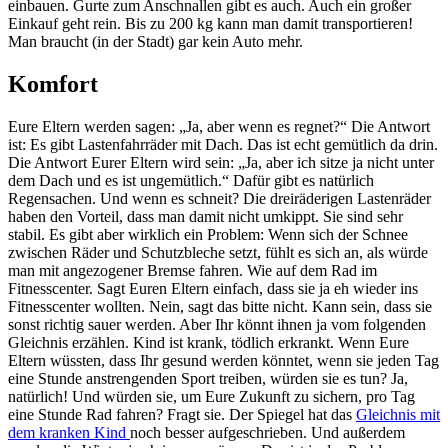
einbauen. Gurte zum Anschnallen gibt es auch. Auch ein großer
Einkauf geht rein. Bis zu 200 kg kann man damit transportieren!
Man braucht (in der Stadt) gar kein Auto mehr.
Komfort
Eure Eltern werden sagen: „Ja, aber wenn es regnet?“ Die Antwort
ist: Es gibt Lastenfahrräder mit Dach. Das ist echt gemütlich da drin.
Die Antwort Eurer Eltern wird sein: „Ja, aber ich sitze ja nicht unter
dem Dach und es ist ungemütlich.“ Dafür gibt es natürlich
Regensachen. Und wenn es schneit? Die dreiräderigen Lastenräder
haben den Vorteil, dass man damit nicht umkippt. Sie sind sehr
stabil. Es gibt aber wirklich ein Problem: Wenn sich der Schnee
zwischen Räder und Schutzbleche setzt, fühlt es sich an, als würde
man mit angezogener Bremse fahren. Wie auf dem Rad im
Fitnesscenter. Sagt Euren Eltern einfach, dass sie ja eh wieder ins
Fitnesscenter wollten. Nein, sagt das bitte nicht. Kann sein, dass sie
sonst richtig sauer werden. Aber Ihr könnt ihnen ja vom folgenden
Gleichnis erzählen. Kind ist krank, tödlich erkrankt. Wenn Eure
Eltern wüssten, dass Ihr gesund werden könntet, wenn sie jeden Tag
eine Stunde anstrengenden Sport treiben, würden sie es tun? Ja,
natürlich! Und würden sie, um Eure Zukunft zu sichern, pro Tag
eine Stunde Rad fahren? Fragt sie. Der Spiegel hat das
Gleichnis mit
dem kranken Kind
noch besser aufgeschrieben. Und außerdem