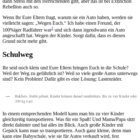
dann Stress mit den Herrschenden gibt, aber das ist bei Extinction
Rebellion auch so.
Wenn Ihr Eure Eltern fragt, warum sie ein Auto haben, werden sie
vielleicht sagen: „Wegen Euch.“ Ich habe einen Freund, der
1
100%iger Radfahrer war
und sich dann irgendwann ein Auto
angeschafft hat. Wegen der Kinder. Sorgt dafür, dass es diesen
Grund nicht mehr gibt.
Schulweg
Ihr seid noch klein und Eure Eltern bringen Euch in die Schule?
Weil der Weg zu gefährlich ist? Weil so viele große Autos unterwegs
sind? Kein Problem! Dafür gibt es eine Lösung: Lastenräder.
Bakfiets. Stabil gebaut. Kinder können darauf rumklettern. Bis zu vier Kinder oder
200 kg Last.
In einem entsprechenden Modell kann man bis zu vier Kinder
gleichzeitig transportieren. Was für ein Spaß! Und Mama/Papa sitzt
direkt dahinter und hat alles im Blick. Auch große Kinder mit
Gepäck kann man so transportieren. Auch ganz kleine, denn man
kann eine Babyschale, wie sie für Autos verkauft wird, fest