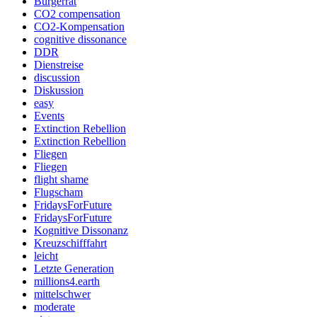
Bürgerrat
CO2 compensation
CO2-Kompensation
cognitive dissonance
DDR
Dienstreise
discussion
Diskussion
easy
Events
Extinction Rebellion
Extinction Rebellion
Fliegen
Fliegen
flight shame
Flugscham
FridaysForFuture
FridaysForFuture
Kognitive Dissonanz
Kreuzschifffahrt
leicht
Letzte Generation
millions4.earth
mittelschwer
moderate