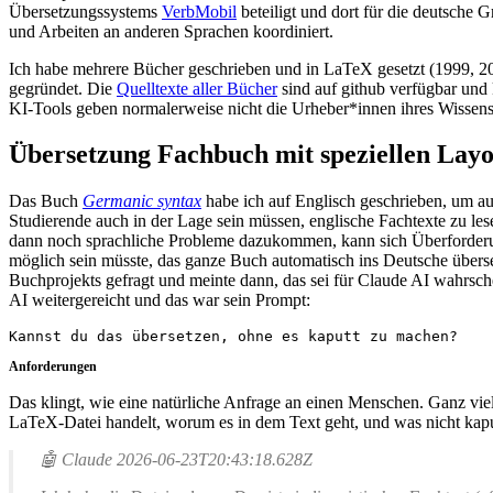
Übersetzungssystems
VerbMobil
beteiligt und dort für die deutsche
und Arbeiten an anderen Sprachen koordiniert.
Ich habe mehrere Bücher geschrieben und in LaTeX gesetzt (1999, 
gegründet. Die
Quelltexte aller Bücher
sind auf github verfügbar und
KI-Tools geben normalerweise nicht die Urheber*innen ihres Wissens
Übersetzung Fachbuch mit speziellen Lay
Das Buch
Germanic syntax
habe ich auf Englisch geschrieben, um auc
Studierende auch in der Lage sein müssen, englische Fachtexte zu l
dann noch sprachliche Probleme dazukommen, kann sich Überforderun
möglich sein müsste, das ganze Buch automatisch ins Deutsche überset
Buchprojekts gefragt und meinte dann, das sei für Claude AI wahrsche
AI weitergereicht und das war sein Prompt:
Kannst du das übersetzen, ohne es kaputt zu machen?
Anforderungen
Das klingt, wie eine natürliche Anfrage an einen Menschen. Ganz viel i
LaTeX-Datei handelt, worum es in dem Text geht, und was nicht kapu
🤖 Claude 2026-06-23T20:43:18.628Z