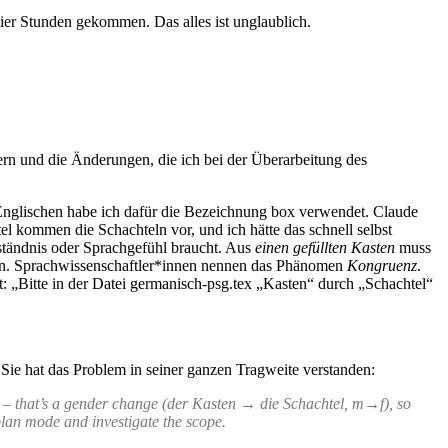
vier Stunden gekommen. Das alles ist unglaublich.
ern und die Änderungen, die ich bei der Überarbeitung des
Englischen habe ich dafür die Bezeichnung box verwendet. Claude
l kommen die Schachteln vor, und ich hätte das schnell selbst
rständnis oder Sprachgefühl braucht. Aus
einen gefüllten Kasten
muss
en. Sprachwissenschaftler*innen nennen das Phänomen
Kongruenz
.
„Bitte in der Datei germanisch-psg.tex „Kasten“ durch „Schachtel“
Sie hat das Problem in seiner ganzen Tragweite verstanden:
h – that’s a gender change (der Kasten → die Schachtel, m→f), so
plan mode and investigate the scope.