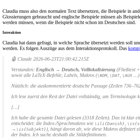
Claudia muss also den normalen Text übersetzen, die Beispiele in an
Glossierungen gebraucht und englische Beispiele müssen als Beispie
werden müssen, wenn die Beispiele nicht schon im Deutschen sind.
Interaktion
Claudia hat dann gefragt, in welche Sprache übersetzt werden soll un
werden. Es folgen Auszüge aus dem Interaktionsprotokoll. Das
kompl
🤖 Claude 2026-06-23T21:00:42.215Z
Verstanden:
Englisch → Deutsch, Volllokalisierung
(Fließtext 
sowie alle LaTeX-Befehle, Labels, Makros (
,
,
…) 
\NOM
\DAT
\AUX
Nützlich: die auskommentierte deutsche Passage (Zeilen 736–762) 
Ich lese zuerst den Rest der Datei vollständig, um Terminologie k
[…]
Ich habe die gesamte Datei gelesen (3318 Zeilen). Das ist klar 
entscheidet: die Index-/Sprachmakros wie
,
\ili{Danish}
\is{s
→
), hängt davon ab, wie diese Makros definiert 
\is{Subjekt}
der Index. Ich suche deshalb die Stildefinitionen.