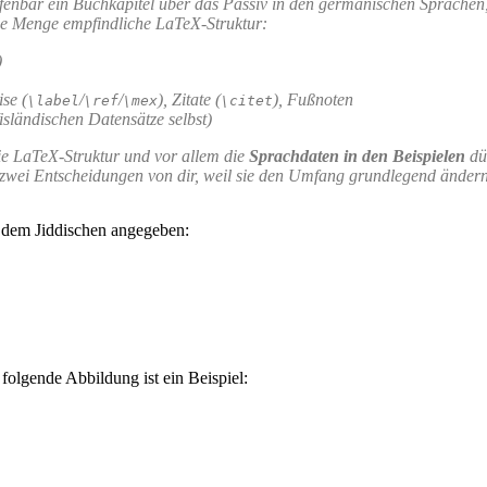
(offenbar ein Buchkapitel über das Passiv in den germanischen Sprachen
ede Menge empfindliche LaTeX-Struktur:
)
se (
/
/
), Zitate (
), Fußnoten
\label
\ref
\mex
\citet
isländischen Datensätze selbst)
die LaTeX-Struktur und vor allem die
Sprachdaten in den Beispielen
dür
 zwei Entscheidungen von dir, weil sie den Umfang grundlegend ändern 
s dem Jiddischen angegeben:
olgende Abbildung ist ein Beispiel: