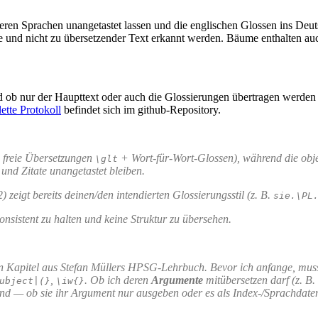
deren Sprachen unangetastet lassen und die englischen Glossen ins Deu
le und nicht zu übersetzender Text erkannt werden. Bäume enthalten au
d ob nur der Haupttext oder auch die Glossierungen übertragen werden s
ette Protokoll
befindet sich im github-Repository.
+ freie Übersetzungen
+ Wort-für-Wort-Glossen), während die objekt
\glt
und Zitate unangetastet bleiben.
zeigt bereits deinen/den intendierten Glossierungsstil (z. B.
sie.\PL
onsistent zu halten und keine Struktur zu übersehen.
ein Kapitel aus Stefan Müllers HPSG-Lehrbuch. Bevor ich anfange, muss 
,
. Ob ich deren
Argumente
mitübersetzen darf (z. B.
ubject|(}
\iw{}
sind — ob sie ihr Argument nur ausgeben oder es als Index-/Sprachdate