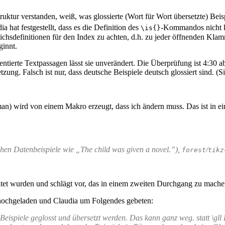
ruktur verstanden, weiß, was glossierte (Wort für Wort übersetzte) Be
 hat festgestellt, dass es die Definition des
-Kommandos nicht ke
\is{}
ichsdefinitionen für den Index zu achten, d.h. zu jeder öffnenden Kl
ginnt.
mentierte Textpassagen lässt sie unverändert. Die Überprüfung ist 4:3
g. Falsch ist nur, dass deutsche Beispiele deutsch glossiert sind. (Sie 
man) wird von einem Makro erzeugt, dass ich ändern muss. Das ist in ei
chen Datenbeispiele wie
„The child was given a novel.”
),
/
forest
tikz
eitet wurden und schlägt vor, das in einem zweiten Durchgang zu mache
hochgeladen und Claudia um Folgendes gebeten:
en Beispiele geglosst und übersetzt werden. Das kann ganz weg. statt \g