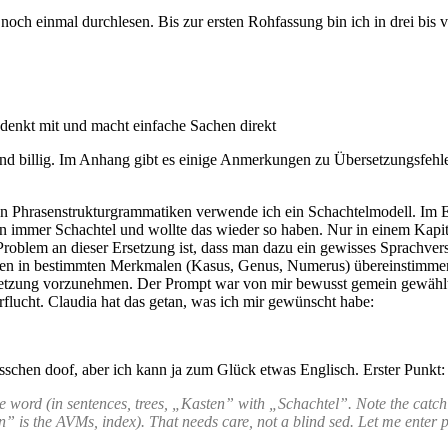
 noch einmal durchlesen. Bis zur ersten Rohfassung bin ich in drei bis 
, denkt mit und macht einfache Sachen direkt
 und billig. Im Anhang gibt es einige Anmerkungen zu Übersetzungsfehl
n Phrasenstrukturgrammatiken verwende ich ein Schachtelmodell. Im 
n immer Schachtel und wollte das wieder so haben. Nur in einem Kapite
 Problem an dieser Ersetzung ist, dass man dazu ein gewisses Sprachve
ssen in bestimmten Merkmalen (Kasus, Genus, Numerus) übereinstimm
setzung vorzunehmen. Der Prompt war von mir bewusst gemein gewählt: 
erflucht. Claudia hat das getan, was ich mir gewünscht habe:
sschen doof, aber ich kann ja zum Glück etwas Englisch. Erster Punkt: 
e word (in sentences, trees, „Kasten” with „Schachtel”. Note the catc
n” is the AVMs, index). That needs care, not a blind sed. Let me enter 