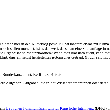
I einfach hier in den Klimablog poste. KI hat insofern etwas mit Klim
n sich stellen muss, ist: Ist es das wert, dass man eine Suchanfrage in
 die Ergebnisse selbst einzuordnen? Wenn man klassisch sucht, kann ma
klärt, dass ein selbst hergestelltes isotonisches Getränk (Fruchtsaft m
z, Bundeskanzleramt, Berlin, 28.01.2026
re Aufgaben. Aufgaben, die früher Wissenschaftler*innen oder deren S
1 am
Deutschen Forschungszenrtum für Künstliche Intelligenz
(DFKI) in