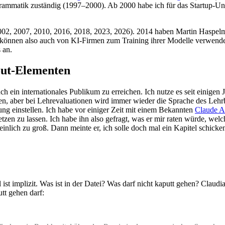
 Grammatik zuständig (1997–2000). Ab 2000 habe ich für das Startup-Un
2002, 2007, 2010, 2016, 2018, 2023, 2026). 2014 haben Martin Haspe
 können also auch von KI-Firmen zum Training ihrer Modelle verwendet 
 an.
out-Elementen
h ein internationales Publikum zu erreichen. Ich nutze es seit einigen
esen, aber bei Lehrevaluationen wird immer wieder die Sprache des Le
g einstellen. Ich habe vor einiger Zeit mit einem Bekannten
Claude A
zen zu lassen. Ich habe ihn also gefragt, was er mir raten würde, wel
inlich zu groß. Dann meinte er, ich solle doch mal ein Kapitel schicke
st implizit. Was ist in der Datei? Was darf nicht kaputt gehen? Claudia 
tt gehen darf: