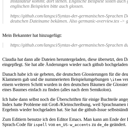
Installateur kommt. dort stehen. Englische Beispiele sollen auc
englischen Beispielen bitte auch glossen.
https://github.com/langsci/Syntax-der-germanischen-Sprachen Das
deutschen Dateiname bekämen. Also germanic-overview.tex -> g
Mein Bekannter hat hinzugefügt:
https://github.com/langsci/Syntax-der-germanischen-Sprachen du 
Claudia hat dann alle Dateien heruntergeladen, diese übersetzt, den
eingepflegt. Sie hat alle Änderungen wieder nach github hochgeladen
Danach habe ich sie gebeten, die deutschen Glossierungen für die deut
Klammern gab und die nummerierten Beispielumgebungen
ver
\item
einem weiteren Schritt wurden in den deutschen Bäumen die Glossieru
eines Baumes einfach zu finden (alles nach dem Semikolon).
Ich habe dann selbst noch die Überschriften für einige Buchteile ange
Index hatte Probleme mit Groß-/Kleinschreibung, weil Sprachnamen i
Ergebnis wieder hochgeladen hat. Sie hat die github-Issue selbstständ
Zum Editiern benutze ich den Editor Emacs. Man kann am Ende der D
Sprach-Code für
von
zu
geändert.
ispell
en_US-w_accents
de_de