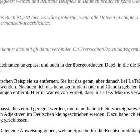
h geglosst werden und deutsche Beispiele in Bäumen brauchen keine Gl
 Buch ist jetzt hier. Es wäre großartig, wenn alle Dateien in chapter
ermanisch-ueberblick.tex
kannst dich mit gh damit verbinden C:\Users\cabot\Downloads\germanic-
 Dateinamen angepasst und auch in der übergeordneten Datei, in die di
.
schen Beispiele zu entfernen. Sie hat das getan, aber danach lief LaTe
wenden. Nachdem ich das herausgefunden hatte und Claudia gebeten hat
ngen entfernt. Hierfür war es von Vorteil, dass in LaTeX Makros verwe
passt, die zentral geregelt werden, und dann hatte ich ein vorzeigbares
n Adjektiven im Deutschen kleingeschrieben werden. Dazu habe ich ein
ig geschlossen.
atei eine Anweisung geben, welche Sprache für die Rechtschreibüberp