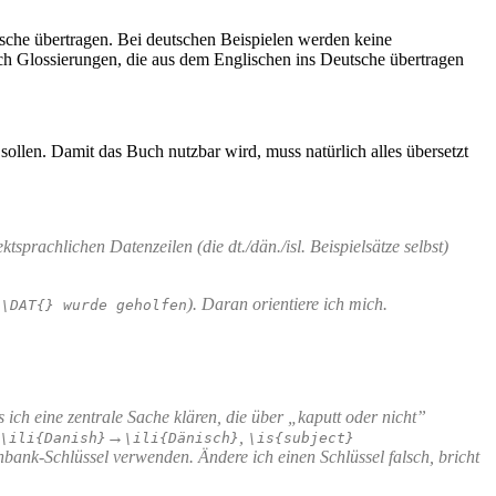
tsche übertragen. Bei deutschen Beispielen werden keine
ch Glossierungen, die aus dem Englischen ins Deutsche übertragen
ollen. Damit das Buch nutzbar wird, muss natürlich alles übersetzt
sprachlichen Datenzeilen (die dt./dän./isl. Beispielsätze selbst)
). Daran orientiere ich mich.
.\DAT{} wurde geholfen
ich eine zentrale Sache klären, die über „kaputt oder nicht”
→
,
\ili{Danish}
\ili{Dänisch}
\is{subject}
nbank-Schlüssel verwenden. Ändere ich einen Schlüssel falsch, bricht