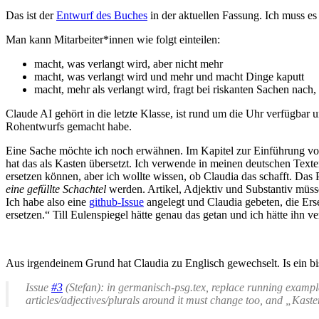
Das ist der
Entwurf des Buches
in der aktuellen Fassung. Ich muss es
Man kann Mitarbeiter*innen wie folgt einteilen:
macht, was verlangt wird, aber nicht mehr
macht, was verlangt wird und mehr und macht Dinge kaputt
macht, mehr als verlangt wird, fragt bei riskanten Sachen nach
Claude AI gehört in die letzte Klasse, ist rund um die Uhr verfügbar
Rohentwurfs gemacht habe.
Eine Sache möchte ich noch erwähnen. Im Kapitel zur Einführung vo
hat das als Kasten übersetzt. Ich verwende in meinen deutschen Texte
ersetzen können, aber ich wollte wissen, ob Claudia das schafft. Das
eine gefüllte Schachtel
werden. Artikel, Adjektiv und Substantiv mü
Ich habe also eine
github-Issue
angelegt und Claudia gebeten, die Er
ersetzen.“ Till Eulenspiegel hätte genau das getan und ich hätte ihn v
Aus irgendeinem Grund hat Claudia zu Englisch gewechselt. Is ein bi
Issue
#3
(Stefan): in germanisch-psg.tex, replace running exampl
articles/adjectives/plurals around it must change too, and „Kaste