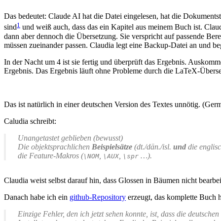
Das bedeutet: Claude AI hat die Datei eingelesen, hat die Dokumentst
1
sind
und weiß auch, dass das ein Kapitel aus meinem Buch ist. Claudia
dann aber dennoch die Übersetzung. Sie verspricht auf passende Bere
müssen zueinander passen. Claudia legt eine Backup-Datei an und be
In der Nacht um 4 ist sie fertig und überprüft das Ergebnis. Auskom
Ergebnis. Das Ergebnis läuft ohne Probleme durch die LaTeX-Übersetzun
Das ist natürlich in einer deutschen Version des Textes unnötig. (Ger
Caludia schreibt:
Unangetastet geblieben (bewusst)
Die objektsprachlichen
Beispielsätze
(dt./dän./isl.
und
die englis
die Feature-Makros (
,
,
…).
\NOM
\AUX
\spr
Claudia weist selbst darauf hin, dass Glossen in Bäumen nicht bearb
Danach habe ich ein
github-Repository
erzeugt, das komplette Buch 
Einzige Fehler, den ich jetzt sehen konnte, ist, dass die deutsch