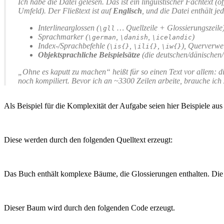
Ich habe die Datei gelesen. Das ist ein linguistischer Fachtext 
Umfeld). Der Fließtext ist auf
Englisch
, und die Datei enthält j
Interlinearglossen (
… Quellzeile + Glossierungszeile
\gll
Sprachmarker (
,
,
)
\german
\danish
\icelandic
Index-/Sprachbefehle (
,
,
), Querverwei
\is{}
\ili{}
\iw{}
Objektsprachliche Beispielsätze
(die deutschen/dänischen/
„Ohne es kaputt zu machen“ heißt für so einen Text vor allem: 
noch kompiliert. Bevor ich an ~3300 Zeilen arbeite, brauche ich
Als Beispiel für die Komplexität der Aufgabe seien hier Beispiele au
Diese werden durch den folgenden Quelltext erzeugt:
Das Buch enthält komplexe Bäume, die Glossierungen enthalten. Die f
Dieser Baum wird durch den folgenden Code erzeugt.