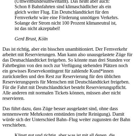
(Umweltbundesumweltamt). Das heißt aber auch:
Schon 8 Bahnfahrten sind klimaschädlicher als ein
gleich weiter Flug. Ein Deutschlandticket für den
Fernverkehr wäre eine Förderung unnötigen Verkehrs.
Solange der Strom nicht 100 Prozent klimaneutral ist,
ist das nicht akzeptabel!
Gerd Brust, Köln
Das ist richtig, aber ein bisschen unambitioniert. Der Fernverkehr
arbeitet mit Reservierungen. Man kann also unausgelastete Züge für
das Deutsachlandticket freigeben. So könnte man drei Stunden vor
Fahrtbeginn von den noch zur Verfügung stehenden Plätzen noch
ein gewisses Reservekontingent für zahlende Kund*innen
zurückstellen und den Rest zur Reservierung für den üblichen
Reservierungspreis für Menschen mit Deutschlandticket freigeben.
Für die Fahrt mit Deutschlandticket besteht Reservierungspflicht.
Alle anderen mit normalen Tickets können, müssen aber nicht
reservieren.
Das führt dazu, dass Züge besser ausgelastet sind, ohne dass
nennenswerte Mehrkosten entstünden (mehr Reinigung). Damit
würde sich der Unterschied Bahn–Flug weiter zugunsten der Bahn
verschieben.
Klingt gut und richtig, aber was ist mit all denen, die