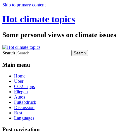
Skip to primary content
Hot climate topics
Some personal views on climate issues
Search
Main menu
Home
Über
CO2-Tipps
Fliegen
Autos
Fußabdruck
Diskussion
Rest
Languages
Post navigation