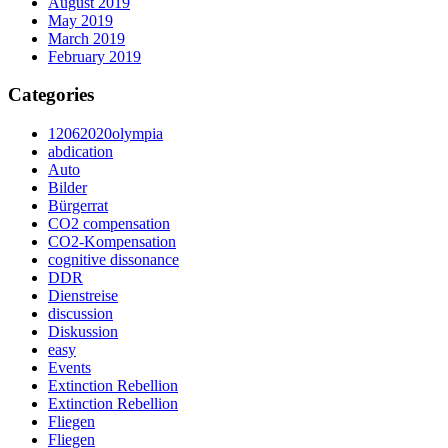
August 2019
May 2019
March 2019
February 2019
Categories
12062020olympia
abdication
Auto
Bilder
Bürgerrat
CO2 compensation
CO2-Kompensation
cognitive dissonance
DDR
Dienstreise
discussion
Diskussion
easy
Events
Extinction Rebellion
Extinction Rebellion
Fliegen
Fliegen