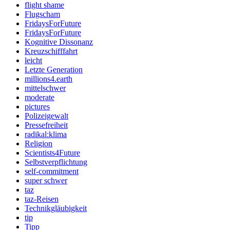
flight shame
Flugscham
FridaysForFuture
FridaysForFuture
Kognitive Dissonanz
Kreuzschifffahrt
leicht
Letzte Generation
millions4.earth
mittelschwer
moderate
pictures
Polizeigewalt
Pressefreiheit
radikal:klima
Religion
Scientists4Future
Selbstverpflichtung
self-commitment
super schwer
taz
taz-Reisen
Technikgläubigkeit
tip
Tipp