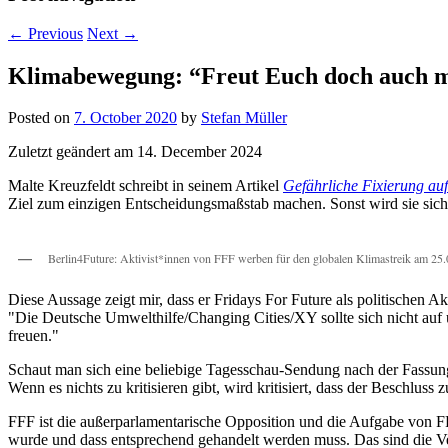
←
Previous
Next
→
Klimabewegung: “Freut Euch doch auch 
Posted on
7. October 2020
by
Stefan Müller
Zuletzt geändert am 14. December 2024
Malte Kreuzfeldt schreibt in seinem Artikel
Gefährliche Fixierung auf
Ziel zum einzigen Entscheidungsmaßstab machen. Sonst wird sie sich
Berlin4Future: Aktivist*innen von FFF werben für den globalen Klimastreik am 25.
Diese Aussage zeigt mir, dass er Fridays For Future als politischen Ak
Die Deutsche Umwelthilfe/Changing Cities/XY sollte sich nicht auf 
freuen.
Schaut man sich eine beliebige Tagesschau-Sendung nach der Fassung
Wenn es nichts zu kritisieren gibt, wird kritisiert, dass der Beschlu
FFF ist die außerparlamentarische Opposition und die Aufgabe von F
wurde und dass entsprechend gehandelt werden muss. Das sind die Ve