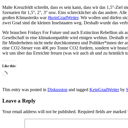
Malte Kreuzfeldt schreibt, dass es sein kann, dass wir das 1,5°-Ziel 
Szenarien für 1,5°, 2°, 3° usw. Eins schrecklicher als das andere. A
großen Klimastreiks war
#keinGradWeiter
. Wir wollen und dürfen ni
zwei Grad sind die kleinen Inselstaaten weg. Deshalb wurde das verbi
Wir brauchen Fridays For Future und auch Extinction Rebellion als au
Gesellschaft in eine klimakompatible wird einigen wehtun. Deshalb mü
für Minderheiten nicht mehr durchkommen und Politiker*innen der and
eine CO2-Steuer von 40€ pro Tonne CO2 fordern, sondern wir brauc
wir uns über das Erreichte freuen (was wir auch ab und zu heimlich tu
Like this:
Loading…
This entry was posted in
Diskussion
and tagged
KeinGradWeiter
by
S
Leave a Reply
Your email address will not be published.
Required fields are marked