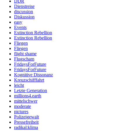
DDR
Dienstreise
discussion
Diskussion
easy
Events
Extinction Rebellion
Extinction Rebellion
Fliegen
Fliegen
flight shame
Flugscham
FridaysForFuture
FridaysForFuture
Kognitive Dissonanz
Kreuzschifffahrt
leicht
Letzte Generation
millions4.earth
mittelschwer
moderate
pictures
Polizeigewalt
Pressefreiheit
radikal:klima