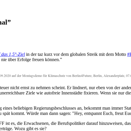
mal”
 das 1,5°-Ziel
in der taz kurz vor dem globalen Streik mit dem Motto
#
 nie über Erfolge freuen können.”
09.2020 auf der Montagsdemo für Klimaschutz von Berlin4Future, Berlin, Alexanderplatz, 07
teuer nicht ernst zu nehmen scheint. Er lindnert, nur eben von der ander
unerreichbare Ziele wie autofreie Innenstädte fixieren. Wenn sie nur d
 eines beliebigen Regierungsbeschlusses an, bekommt man immer Statem
ss zu spät kommt. Würde man dann sagen:
Hey, entspannt Euch, freut Euc
FF ist es, die Erwachsenen, die Berufspolitiker darauf hinzuweisen, 
rträge. Wozu gibt es sie?