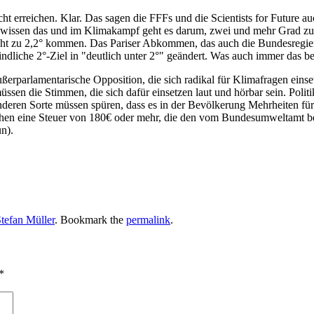
nicht erreichen. Klar. Das sagen die FFFs und die Scientists for Future
lle wissen das und im Klimakampf geht es darum, zwei und mehr Grad zu 
cht zu 2,2° kommen. Das Pariser Abkommen, das auch die Bundesregierun
ndliche 2°-Ziel in
deutlich unter 2°
geändert. Was auch immer das b
ßerparlamentarische Opposition, die sich radikal für Klimafragen einse
ssen die Stimmen, die sich dafür einsetzen laut und hörbar sein. Polit
eren Sorte müssen spüren, dass es in der Bevölkerung Mehrheiten für k
hen eine Steuer von 180€ oder mehr, die den vom Bundesumweltamt be
n).
tefan Müller
. Bookmark the
permalink
.
*