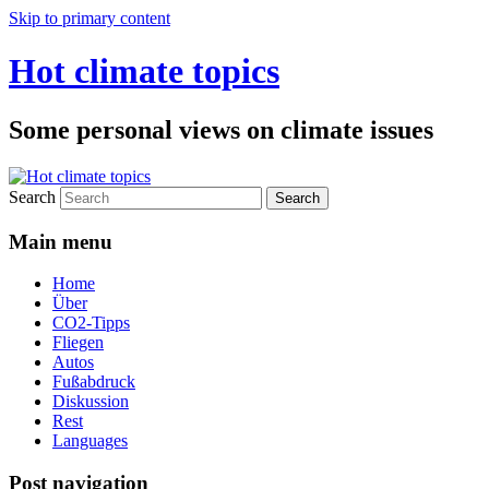
Skip to primary content
Hot climate topics
Some personal views on climate issues
Search
Main menu
Home
Über
CO2-Tipps
Fliegen
Autos
Fußabdruck
Diskussion
Rest
Languages
Post navigation