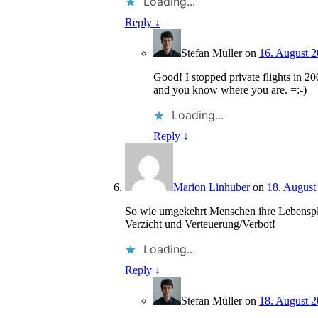
Loading...
Reply
↓
Stefan Müller
on
16. August 2
Good! I stopped private flights in 2
and you know where you are. =:-)
Loading...
Reply
↓
Marion Linhuber
on
18. August
So wie umgekehrt Menschen ihre Lebenspla
Verzicht und Verteuerung/Verbot!
Loading...
Reply
↓
Stefan Müller
on
18. August 2