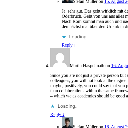
Stefan Müller
on
15. August 2
Ja, sehr gut. Das geht wirklich mit
Oderbruch. Geht von uns aus alles m
Nach Rom kommt man auch und nach P
demnächst mal über den Urlaub in di
Loading...
Reply
↓
Martin Haspelmath
on
16. Augu
Since you are not just a private person bu
colleagues, you will not look at the degree 
maybe, positively, you could say that you p
than collaborations within the same framewo
– which we as academics should be good a
Loading...
Reply
↓
Stefan Müller
on
16. August 2