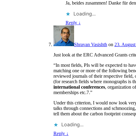
Ja, beides zusammen! Danke für de
Loading...
Reply
↓
Shravan Vasishth
on
23. August
Just look at the ERC Advanced Grants criter
“In most fields, PIs will be expected to hav
matching one or more of the following bench
reviewed journals of their respective field,
(for research fields where monographs is 
international conferences
, organization o
memberships etc.7.”
Under this criterion, I would now look ver
talks through connections and schmoozing,
tell them about the carbon footprint conseq
Loading...
Reply
↓