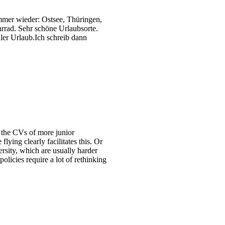
immer wieder: Ostsee, Thüringen,
rrad. Sehr schöne Urlaubsorte.
er Urlaub.Ich schreib dann
g the CVs of more junior
lying clearly facilitates this. Or
rsity, which are usually harder
olicies require a lot of rethinking