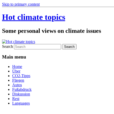
Skip to primary content
Hot climate topics
Some personal views on climate issues
Search
Main menu
Home
Über
CO2-Tipps
Fliegen
Autos
Fußabdruck
Diskussion
Rest
Languages