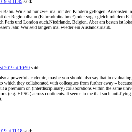
019 at 11:45
said:
 der Bahn. Wir sind nur zwei mal mit den Kindern geflogen. Ansonsten 
it der Regionalbahn (Fahrradmitnahme!) oder sogar gleich mit dem Fah
aris und London auch.Niedrlande, Belgien. Aber am besten ist lokal
esem Jahr. War seid langem mal wieder ein Auslandsurlaub.
st 2019 at 10:59
said:
t also a powerful academic, maybe you should also say that in evaluatin
to which they collaborated with colleagues from further away – because f
ut a premium on (interdisciplinary) collaborations within the same unive
rk (e.g. HPSG) across continents. It seems to me that such anti-flying p
t.
019 at 11:18
said: