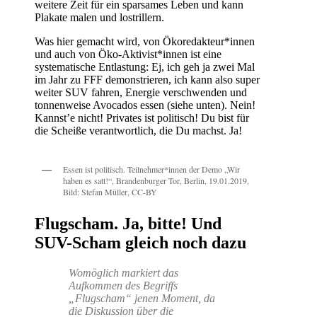
weitere Zeit für ein sparsames Leben und kann
Plakate malen und lostrillern.
Was hier gemacht wird, von Ökoredakteur*innen
und auch von Öko-Aktivist*innen ist eine
systematische Entlastung: Ej, ich geh ja zwei Mal
im Jahr zu FFF demonstrieren, ich kann also super
weiter SUV fahren, Energie verschwenden und
tonnenweise Avocados essen (siehe unten). Nein!
Kannst’e nicht! Privates ist politisch! Du bist für
die Scheiße verantwortlich, die Du machst. Ja!
Essen ist politisch. Teilnehmer*innen der Demo „Wir
haben es satt!“, Brandenburger Tor, Berlin, 19.01.2019,
Bild: Stefan Müller, CC-BY
Flugscham. Ja, bitte! Und
SUV-Scham gleich noch dazu
Womöglich markiert das
Aufkommen des Begriffs
„Flugscham“ jenen Moment, da
die Diskussion über die