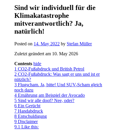
Sind wir individuell für die
Klimakatastrophe
mitverantwortlich? Ja,
natürlich!
Posted on
14. May 2022
by
Stefan Müller
Zuletzt geändert am 10. May 2026
Contents
hide
1
CO2-Fußabdruck und British Petrol
2
CO2-Fußabdruck: Was sagt er uns und ist er
nützlich?
3
Flugscham. Ja, bitte! Und SUV-Scham gleich
noch dazu
4
Ernährung am Beispiel der Avocado
5
Sind wir alle doof? Nee, oder?
6
Ein Gerücht
7
Handabdruck
8
Entschuldigung
9
Disclaimer
9.1
Like this: