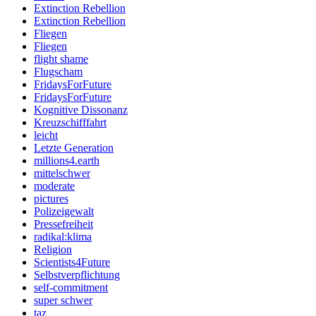
Extinction Rebellion
Extinction Rebellion
Fliegen
Fliegen
flight shame
Flugscham
FridaysForFuture
FridaysForFuture
Kognitive Dissonanz
Kreuzschifffahrt
leicht
Letzte Generation
millions4.earth
mittelschwer
moderate
pictures
Polizeigewalt
Pressefreiheit
radikal:klima
Religion
Scientists4Future
Selbstverpflichtung
self-commitment
super schwer
taz