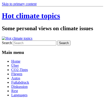
Skip to primary content
Hot climate topics
Some personal views on climate issues
Search
Main menu
Home
Über
CO2-Tipps
Fliegen
Autos
Fußabdruck
Diskussion
Rest
Languages