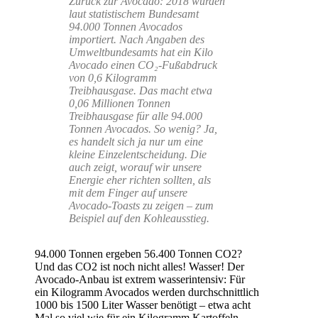
Zurück zur Avocado: 2018 wurden
laut statistischem Bundesamt
94.000 Tonnen Avocados
importiert. Nach Angaben des
Umweltbundesamts hat ein Kilo
Avocado einen CO₂-Fußabdruck
von 0,6 Kilogramm
Treibhausgase. Das macht etwa
0,06 Millionen Tonnen
Treibhausgase für alle 94.000
Tonnen Avocados. So wenig? Ja,
es handelt sich ja nur um eine
kleine Einzelentscheidung. Die
auch zeigt, worauf wir unsere
Energie eher richten sollten, als
mit dem Finger auf unsere
Avocado-Toasts zu zeigen – zum
Beispiel auf den Kohleausstieg.
94.000 Tonnen ergeben 56.400 Tonnen CO2?
Und das CO2 ist noch nicht alles! Wasser! Der
Avocado-Anbau ist extrem wasserintensiv: Für
ein Kilogramm Avocados werden durchschnittlich
1000 bis 1500 Liter Wasser benötigt – etwa acht
Mal so viel wie für ein Kilogramm Kartoffeln.