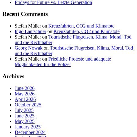
Fridays for Future vs. Letzte Generation
Recent Comments
Stefan Müller
on
Kreuzfahrten, CO2 und Klimatote
Ingo Lantschner
on
Kreuzfahrten, CO2 und Klimatote
Stefan Müller
on
Touristische Flugreisen, Klima, Moral, Tod
und die Rechthaber
Georg Nowak
on
Touristische Flugreisen, Klima, Moral, Tod
und die Rechthaber
Stefan Müller
on
Friedliche Proteste und adäquate
Möglichkeiten für die Polizei
Archives
June 2026
May 2026
April 2026
October 2025
July 2025
June 2025
May 2025
January 2025
December 2024