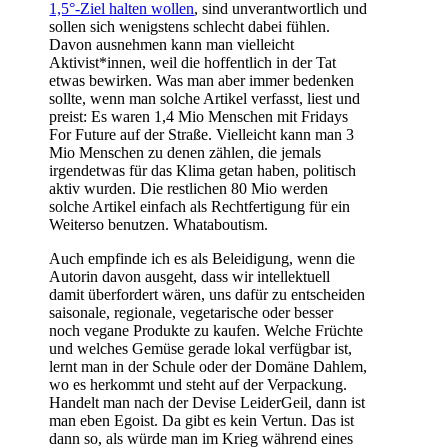
1,5°-Ziel halten wollen
, sind unverantwortlich und
sollen sich wenigstens schlecht dabei fühlen.
Davon ausnehmen kann man vielleicht
Aktivist*innen, weil die hoffentlich in der Tat
etwas bewirken. Was man aber immer bedenken
sollte, wenn man solche Artikel verfasst, liest und
preist: Es waren 1,4 Mio Menschen mit Fridays
For Future auf der Straße. Vielleicht kann man 3
Mio Menschen zu denen zählen, die jemals
irgendetwas für das Klima getan haben, politisch
aktiv wurden. Die restlichen 80 Mio werden
solche Artikel einfach als Rechtfertigung für ein
Weiterso benutzen. Whataboutism.
Auch empfinde ich es als Beleidigung, wenn die
Autorin davon ausgeht, dass wir intellektuell
damit überfordert wären, uns dafür zu entscheiden
saisonale, regionale, vegetarische oder besser
noch vegane Produkte zu kaufen. Welche Früchte
und welches Gemüse gerade lokal verfügbar ist,
lernt man in der Schule oder der Domäne Dahlem,
wo es herkommt und steht auf der Verpackung.
Handelt man nach der Devise LeiderGeil, dann ist
man eben Egoist. Da gibt es kein Vertun. Das ist
dann so, als würde man im Krieg während eines