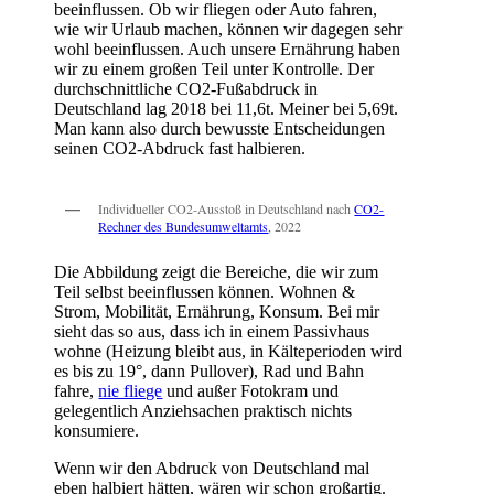
beeinflussen. Ob wir fliegen oder Auto fahren,
wie wir Urlaub machen, können wir dagegen sehr
wohl beeinflussen. Auch unsere Ernährung haben
wir zu einem großen Teil unter Kontrolle. Der
durchschnittliche CO2-Fußabdruck in
Deutschland lag 2018 bei 11,6t. Meiner bei 5,69t.
Man kann also durch bewusste Entscheidungen
seinen CO2-Abdruck fast halbieren.
Individueller CO2-Ausstoß in Deutschland nach
CO2-
Rechner des Bundesumweltamts
, 2022
Die Abbildung zeigt die Bereiche, die wir zum
Teil selbst beeinflussen können. Wohnen &
Strom, Mobilität, Ernährung, Konsum. Bei mir
sieht das so aus, dass ich in einem Passivhaus
wohne (Heizung bleibt aus, in Kälteperioden wird
es bis zu 19°, dann Pullover), Rad und Bahn
fahre,
nie fliege
und außer Fotokram und
gelegentlich Anziehsachen praktisch nichts
konsumiere.
Wenn wir den Abdruck von Deutschland mal
eben halbiert hätten, wären wir schon großartig.