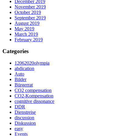
December 2019
November 2019
October 2019
September 2019
August 2019
May 2019
March 2019
February 2019
Categories
12062020olympia
abdication
Auto
Bilder
Bürgerrat
CO2 compensation
CO2-Kompensation
cognitive dissonance
DDR
Dienstreise
discussion
Diskussion
easy
Events