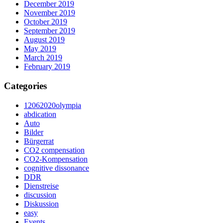
December 2019
November 2019
October 2019
September 2019
August 2019
May 2019
March 2019
February 2019
Categories
12062020olympia
abdication
Auto
Bilder
Bürgerrat
CO2 compensation
CO2-Kompensation
cognitive dissonance
DDR
Dienstreise
discussion
Diskussion
easy
Events