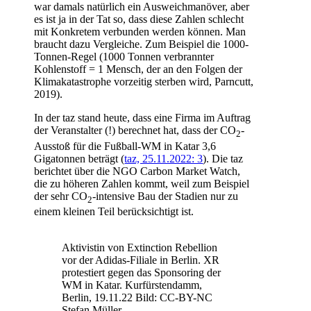
war damals natürlich ein Ausweichmanöver, aber
es ist ja in der Tat so, dass diese Zahlen schlecht
mit Konkretem verbunden werden können. Man
braucht dazu Vergleiche. Zum Beispiel die 1000-
Tonnen-Regel (1000 Tonnen verbrannter
Kohlenstoff = 1 Mensch, der an den Folgen der
Klimakatastrophe vorzeitig sterben wird, Parncutt,
2019).
In der taz stand heute, dass eine Firma im Auftrag
der Veranstalter (!) berechnet hat, dass der CO
-
2
Ausstoß für die Fußball-WM in Katar 3,6
Gigatonnen beträgt (
taz, 25.11.2022: 3
). Die taz
berichtet über die NGO Carbon Market Watch,
die zu höheren Zahlen kommt, weil zum Beispiel
der sehr CO
-intensive Bau der Stadien nur zu
2
einem kleinen Teil berücksichtigt ist.
Aktivistin von Extinction Rebellion
vor der Adidas-Filiale in Berlin. XR
protestiert gegen das Sponsoring der
WM in Katar. Kurfürstendamm,
Berlin, 19.11.22 Bild: CC-BY-NC
Stefan Müller