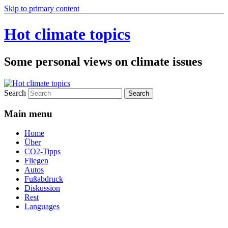
Skip to primary content
Hot climate topics
Some personal views on climate issues
Search
Main menu
Home
Über
CO2-Tipps
Fliegen
Autos
Fußabdruck
Diskussion
Rest
Languages