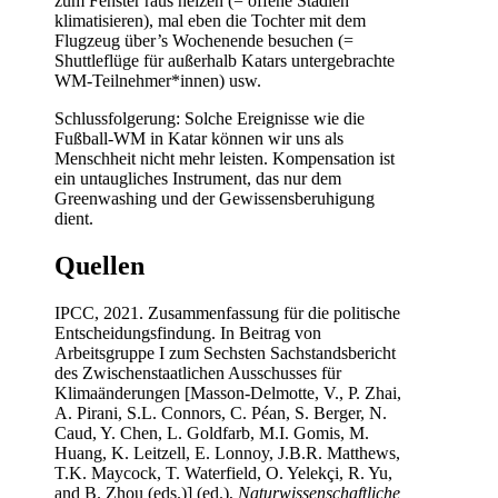
zum Fenster raus heizen (= offene Stadien
klimatisieren), mal eben die Tochter mit dem
Flugzeug über’s Wochenende besuchen (=
Shuttleflüge für außerhalb Katars untergebrachte
WM-Teilnehmer*innen) usw.
Schlussfolgerung: Solche Ereignisse wie die
Fußball-WM in Katar können wir uns als
Menschheit nicht mehr leisten. Kompensation ist
ein untaugliches Instrument, das nur dem
Greenwashing und der Gewissensberuhigung
dient.
Quellen
IPCC, 2021. Zusammenfassung für die politische
Entscheidungsfindung. In Beitrag von
Arbeitsgruppe I zum Sechsten Sachstandsbericht
des Zwischenstaatlichen Ausschusses für
Klimaänderungen [Masson-Delmotte, V., P. Zhai,
A. Pirani, S.L. Connors, C. Péan, S. Berger, N.
Caud, Y. Chen, L. Goldfarb, M.I. Gomis, M.
Huang, K. Leitzell, E. Lonnoy, J.B.R. Matthews,
T.K. Maycock, T. Waterfield, O. Yelekçi, R. Yu,
and B. Zhou (eds.)] (ed.),
Naturwissenschaftliche