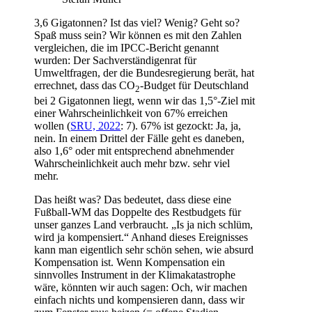
3,6 Gigatonnen? Ist das viel? Wenig? Geht so?
Spaß muss sein? Wir können es mit den Zahlen
vergleichen, die im IPCC-Bericht genannt
wurden: Der Sachverständigenrat für
Umweltfragen, der die Bundesregierung berät, hat
errechnet, dass das CO
-Budget für Deutschland
2
bei 2 Gigatonnen liegt, wenn wir das 1,5°-Ziel mit
einer Wahrscheinlichkeit von 67% erreichen
wollen (
SRU, 2022
: 7). 67% ist gezockt: Ja, ja,
nein. In einem Drittel der Fälle geht es daneben,
also 1,6° oder mit entsprechend abnehmender
Wahrscheinlichkeit auch mehr bzw. sehr viel
mehr.
Das heißt was? Das bedeutet, dass diese eine
Fußball-WM das Doppelte des Restbudgets für
unser ganzes Land verbraucht. „Is ja nich schlüm,
wird ja kompensiert.“ Anhand dieses Ereignisses
kann man eigentlich sehr schön sehen, wie absurd
Kompensation ist. Wenn Kompensation ein
sinnvolles Instrument in der Klimakatastrophe
wäre, könnten wir auch sagen: Och, wir machen
einfach nichts und kompensieren dann, dass wir