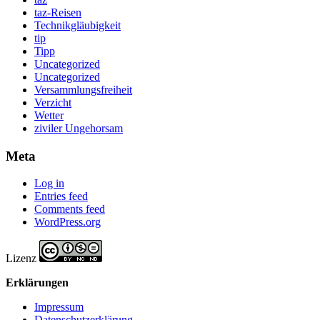
taz-Reisen
Technikgläubigkeit
tip
Tipp
Uncategorized
Uncategorized
Versammlungsfreiheit
Verzicht
Wetter
ziviler Ungehorsam
Meta
Log in
Entries feed
Comments feed
WordPress.org
Lizenz
Erklärungen
Impressum
Datenschutzerklärung