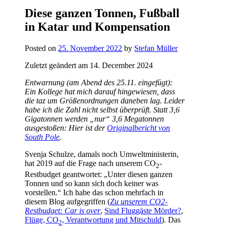
Diese ganzen Tonnen, Fußball
in Katar und Kompensation
Posted on
25. November 2022
by
Stefan Müller
Zuletzt geändert am 14. December 2024
Entwarnung (am Abend des 25.11. eingefügt):
Ein Kollege hat mich darauf hingewiesen, dass
die taz um Größenordnungen daneben lag. Leider
habe ich die Zahl nicht selbst überprüft. Statt 3,6
Gigatonnen werden „nur“ 3,6 Megatonnen
ausgestoßen: Hier ist der
Originalbericht von
South Pole
.
Svenja Schulze, damals noch Umweltministerin,
hat 2019 auf die Frage nach unserem CO
-
2
Restbudget geantwortet: „Unter diesen ganzen
Tonnen und so kann sich doch keiner was
vorstellen.“ Ich habe das schon mehrfach in
diesem Blog aufgegriffen (
Zu unserem CO2-
Restbudget: Car is over
,
Sind Fluggäste Mörder?
,
Flüge, CO
, Verantwortung und Mitschuld
). Das
2