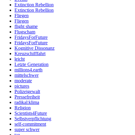
Extinction Rebellion
Extinction Rebellion
Fliegen
Fliegen
flight shame
Flugscham
FridaysForFuture
FridaysForFuture
Kognitive Dissonanz
Kreuzschifffahrt
leicht
Letzte Generation
millions4.earth
mittelschwer
moderate
pictures
Polizeigewalt
Pressefreiheit
radikal:klima
Religion
Scientists4Future
Selbstverpflichtung
self-commitment
super schwer
taz